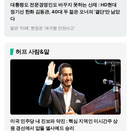
대통령도 전문경영인도 바꾸지 못하는 산재 : HD현대
정기선 한화 김동관, 40대 두 젊은 오너의 '결단'만 남았
다
말은 '미래', 현장은 '과거형 안전사고'
허프 사람&말
미국 민주당 내 진보파 약진 : 핵심 지역인 미시간주 상
원 경선에서 압둘 엘사예드 승리