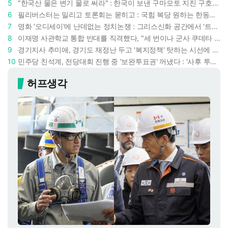
5
"한국산 물은 변기 물로 써라" : 한국이 보낸 구마모토 지진 구호품에 한 일본인의 '어처구니 없는' 반응
6
필리버스터는 밀리고 토론회는 묻히고 : 국힘 복당 원하는 한동훈, '검사 정치'의 한계만 드러내나
7
영화 '오디세이'에 난데없는 정치논쟁 : 그리스신화 공간에서 '트럼프 전쟁의 참혹함'이 보인다
8
이재명 사관학교 통합 반대를 직격했다, "세 번이나 군사 쿠데타 했는데 압도적 지위"
9
경기지사 추미애, 경기도 재정난 두고 '복지정책' 탓하는 시선에 정면 반박 : "고령자와 아이 인구 급증"
10
민주당 친석계, 전당대회 진행 중 '보완투표권' 꺼냈다 : '사후 투표 허용' 무리수에 정청래 "투표 쿠데타"
허프생각