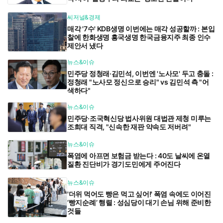
씨저널&경제
매각 '7수' KDB생명 이번에는 매각 성공할까 : 본입
찰에 한화생명 흥국생명 한국금융지주 최종 인수
제안서 냈다
뉴스&이슈
민주당 정청래·김민석, 이번엔 '노사모' 두고 충돌 :
정청래 "노사모 정신으로 승리" vs 김민석 측 "어
색하다"
뉴스&이슈
민주당·조국혁신당 법사위원 대법관 제청 미루는
조희대 직격, "신속한 재판 약속도 저버려"
뉴스&이슈
폭염에 아프면 보험금 받는다 : 40도 날씨에 온열
질환 진단비가 경기도민에게 주어진다
뉴스&이슈
'더위 먹어도 빵은 먹고 싶어!' 폭염 속에도 이어진
‘빵지순례’ 행렬 : 성심당이 대기 손님 위해 준비한
것들