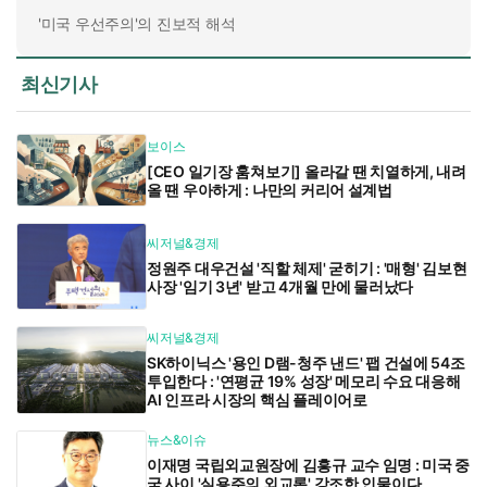
'미국 우선주의'의 진보적 해석
최신기사
보이스
[CEO 일기장 훔쳐보기] 올라갈 땐 치열하게, 내려
올 땐 우아하게 : 나만의 커리어 설계법
씨저널&경제
정원주 대우건설 '직할 체제' 굳히기 : '매형' 김보현
사장 '임기 3년' 받고 4개월 만에 물러났다
씨저널&경제
SK하이닉스 '용인 D램-청주 낸드' 팹 건설에 54조
투입한다 : '연평균 19% 성장' 메모리 수요 대응해
AI 인프라 시장의 핵심 플레이어로
뉴스&이슈
이재명 국립외교원장에 김흥규 교수 임명 : 미국 중
국 사이 '실용주의 외교론' 강조한 인물이다