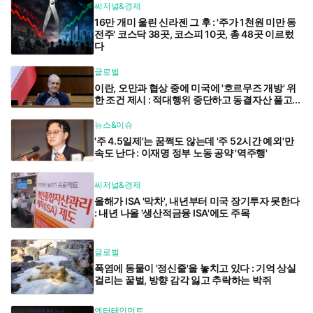
씨저널&경제
16만 개미 울린 신라젠 그 후 : '주가 1천원 미만 동
전주' 코스닥 38곳, 코스피 10곳, 총 48곳 이르렀
다
글로벌
이란, 오만과 협상 중에 미국에 '호르무즈 개방' 위
한 조건 제시 : 적대행위 중단하고 동결자산 풀고...
뉴스&이슈
'주 4.5일제'는 꿈쩍도 않는데 '주 52시간 예외'만
속도 난다 : 이재명 정부 노동 공약 '역주행'
씨저널&경제
올해가 ISA '막차', 내년부터 미국 장기투자 못한다
: 내년 나올 '생산적금융 ISA'에도 주목
글로벌
폭염에 동물이 '정신줄'을 놓치고 있다 : 기억 상실
걸리는 꿀벌, 방향 감각 잃고 추락하는 박쥐
엔터테인먼트