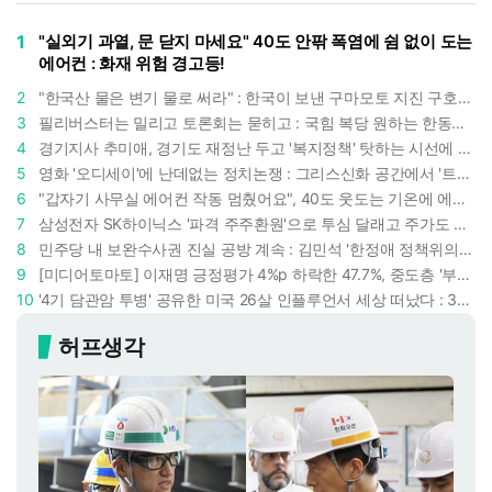
1
"실외기 과열, 문 닫지 마세요" 40도 안팎 폭염에 쉼 없이 도는
에어컨 : 화재 위험 경고등!
2
"한국산 물은 변기 물로 써라" : 한국이 보낸 구마모토 지진 구호품에 한 일본인의 '어처구니 없는' 반응
3
필리버스터는 밀리고 토론회는 묻히고 : 국힘 복당 원하는 한동훈, '검사 정치'의 한계만 드러내나
4
경기지사 추미애, 경기도 재정난 두고 '복지정책' 탓하는 시선에 정면 반박 : "고령자와 아이 인구 급증"
5
영화 '오디세이'에 난데없는 정치논쟁 : 그리스신화 공간에서 '트럼프 전쟁의 참혹함'이 보인다
6
"갑자기 사무실 에어컨 작동 멈췄어요", 40도 웃도는 기온에 에어컨도 숨이 찬다
7
삼성전자 SK하이닉스 '파격 주주환원'으로 투심 달래고 주가도 받칠까, 100조 넘는 추가 배당 재원에 쏠리는 눈
8
민주당 내 보완수사권 진실 공방 계속 : 김민석 '한정애 정책위의장' 발언 근거로 내세우자 사무총장 지낸 조승래 반박
9
[미디어토마토] 이재명 긍정평가 4%p 하락한 47.7%, 중도층 '부정 49.7% vs 긍정 42.9%'
10
'4기 담관암 투병' 공유한 미국 26살 인플루언서 세상 떠났다 : 3년간 보여준 희망과 용기
허프생각