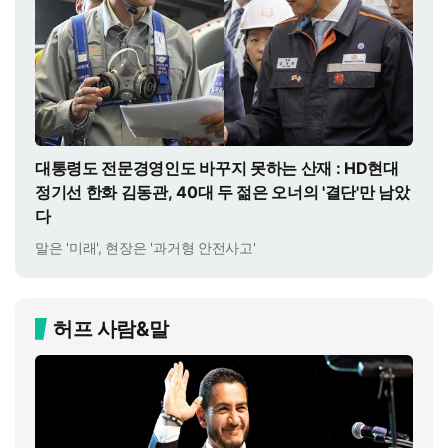
대통령도 전문경영인도 바꾸지 못하는 산재 : HD현대
정기선 한화 김동관, 40대 두 젊은 오너의 '결단'만 남았
다
말은 '미래', 현장은 '과거형 안전사고'
허프 사람&말