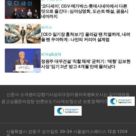
'오디세이', CGV·메가박스·롯데시네마에서 다른
맛으로 즐긴다 : 심야상영회, 도슨트 해설, 굉음시
네마까지
보이스
[CEO 일기장 훔쳐보기] 올라갈 땐 치열하게, 내려
올 땐 우아하게 : 나만의 커리어 설계법
씨저널&경제
정원주 대우건설 '직할 체제' 굳히기 : '매형' 김보현
사장 '임기 3년' 받고 4개월 만에 물러났다
신문사 소개
윤리강령
기사심의규정
이용자위원회
오시는 길
인재채용
광고상품문의
정정·반론보도
기사제보
청소년 보호정책
RSS
서울특별시 성동구 성수일로 39-34 서울숲더스페이스 12층 1204
호