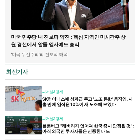
미국 민주당 내 진보파 약진 : 핵심 지역인 미시간주 상
원 경선에서 압둘 엘사예드 승리
'미국 우선주의'의 진보적 해석
최신기사
씨저널&경제
SK하이닉스에 성과급 두고 '노조 통합' 움직임, 사
흘 만에 임직원 10%이 새 노조에 모였다
씨저널&경제
블룸버그 "레버리지 없어져 한국 증시 안정될 것" :
아직 외국인 투자자들은 신중한 태도