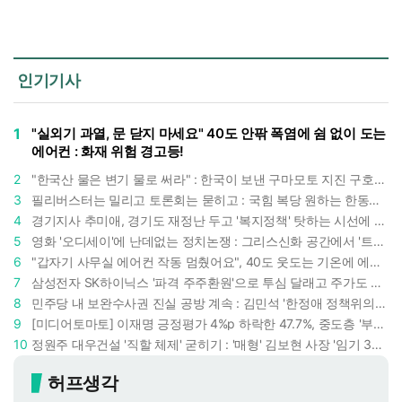
인기기사
1
"실외기 과열, 문 닫지 마세요" 40도 안팎 폭염에 쉼 없이 도는
에어컨 : 화재 위험 경고등!
2
"한국산 물은 변기 물로 써라" : 한국이 보낸 구마모토 지진 구호품에 한 일본인의 '어처구니 없는' 반응
3
필리버스터는 밀리고 토론회는 묻히고 : 국힘 복당 원하는 한동훈, '검사 정치'의 한계만 드러내나
4
경기지사 추미애, 경기도 재정난 두고 '복지정책' 탓하는 시선에 정면 반박 : "고령자와 아이 인구 급증"
5
영화 '오디세이'에 난데없는 정치논쟁 : 그리스신화 공간에서 '트럼프 전쟁의 참혹함'이 보인다
6
"갑자기 사무실 에어컨 작동 멈췄어요", 40도 웃도는 기온에 에어컨도 숨이 찬다
7
삼성전자 SK하이닉스 '파격 주주환원'으로 투심 달래고 주가도 받칠까, 100조 넘는 추가 배당 재원에 쏠리는 눈
8
민주당 내 보완수사권 진실 공방 계속 : 김민석 '한정애 정책위의장' 발언 근거로 내세우자 사무총장 지낸 조승래 반박
9
[미디어토마토] 이재명 긍정평가 4%p 하락한 47.7%, 중도층 '부정 49.7% vs 긍정 42.9%'
10
정원주 대우건설 '직할 체제' 굳히기 : '매형' 김보현 사장 '임기 3년' 받고 4개월 만에 물러났다
허프생각