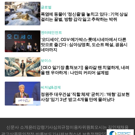
글로벌
폭염에 동물이 '정신줄'을 놓치고 있다 : 기억 상실
걸리는 꿀벌, 방향 감각 잃고 추락하는 박쥐
엔터테인먼트
'오디세이', CGV·메가박스·롯데시네마에서 다른
맛으로 즐긴다 : 심야상영회, 도슨트 해설, 굉음시
네마까지
보이스
[CEO 일기장 훔쳐보기] 올라갈 땐 치열하게, 내려
올 땐 우아하게 : 나만의 커리어 설계법
씨저널&경제
정원주 대우건설 '직할 체제' 굳히기 : '매형' 김보현
사장 '임기 3년' 받고 4개월 만에 물러났다
신문사 소개
윤리강령
기사심의규정
이용자위원회
오시는 길
인재채용
광고상품문의
정정·반론보도
기사제보
청소년 보호정책
RSS