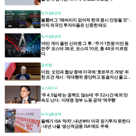
씨저널&경제
블룸버그 "레버리지 없어져 한국 증시 안정될 것" :
아직 외국인 투자자들은 신중한 태도
씨저널&경제
16만 개미 울린 신라젠 그 후 : '주가 1천원 미만 동
전주' 코스닥 38곳, 코스피 10곳, 총 48곳 이르렀
다
글로벌
이란, 오만과 협상 중에 미국에 '호르무즈 개방' 위
한 조건 제시 : 적대행위 중단하고 동결자산 풀고...
뉴스&이슈
'주 4.5일제'는 꿈쩍도 않는데 '주 52시간 예외'만
속도 난다 : 이재명 정부 노동 공약 '역주행'
씨저널&경제
올해가 ISA '막차', 내년부터 미국 장기투자 못한다
: 내년 나올 '생산적금융 ISA'에도 주목