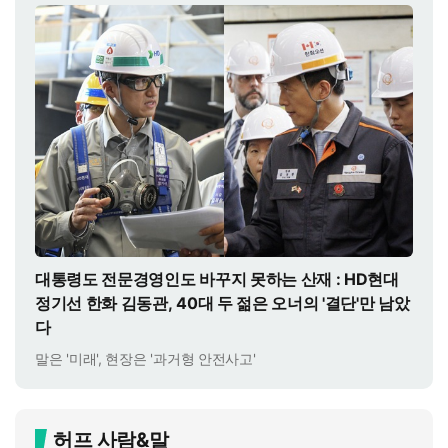
대통령도 전문경영인도 바꾸지 못하는 산재 : HD현대
정기선 한화 김동관, 40대 두 젊은 오너의 '결단'만 남았
다
말은 '미래', 현장은 '과거형 안전사고'
허프 사람&말