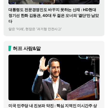
대통령도 전문경영인도 바꾸지 못하는 산재 : HD현대
정기선 한화 김동관, 40대 두 젊은 오너의 '결단'만 남았
다
말은 '미래', 현장은 '과거형 안전사고'
허프 사람&말
미국 민주당 내 진보파 약진 : 핵심 지역인 미시간주 상