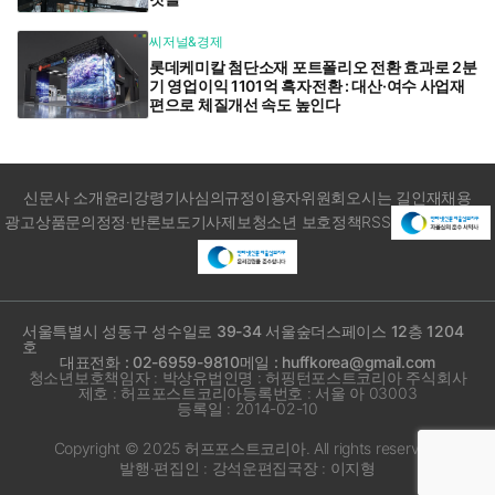
씨저널&경제
롯데케미칼 첨단소재 포트폴리오 전환 효과로 2분
기 영업이익 1101억 흑자전환 : 대산·여수 사업재
편으로 체질개선 속도 높인다
신문사 소개
윤리강령
기사심의규정
이용자위원회
오시는 길
인재채용
광고상품문의
정정·반론보도
기사제보
청소년 보호정책
RSS
서울특별시 성동구 성수일로 39-34 서울숲더스페이스 12층 1204
호
대표전화 : 02-6959-9810
메일 : huffkorea@gmail.com
청소년보호책임자 : 박상유
법인명 : 허핑턴포스트코리아 주식회사
제호 : 허프포스트코리아
등록번호 : 서울 아 03003
등록일 : 2014-02-10
Copyright © 2025 허프포스트코리아. All rights reserved.
발행·편집인 : 강석운
편집국장 : 이지형