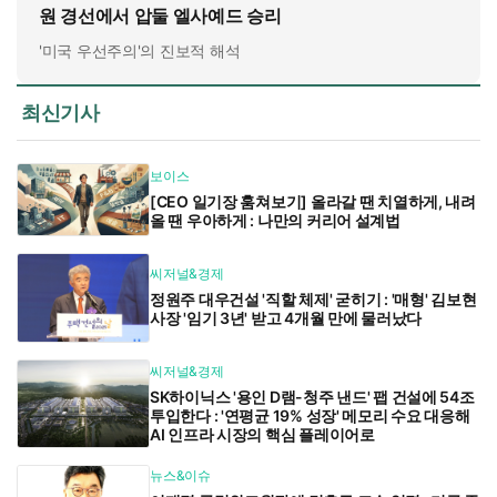
원 경선에서 압둘 엘사예드 승리
'미국 우선주의'의 진보적 해석
최신기사
보이스
[CEO 일기장 훔쳐보기] 올라갈 땐 치열하게, 내려
올 땐 우아하게 : 나만의 커리어 설계법
씨저널&경제
정원주 대우건설 '직할 체제' 굳히기 : '매형' 김보현
사장 '임기 3년' 받고 4개월 만에 물러났다
씨저널&경제
SK하이닉스 '용인 D램-청주 낸드' 팹 건설에 54조
투입한다 : '연평균 19% 성장' 메모리 수요 대응해
AI 인프라 시장의 핵심 플레이어로
뉴스&이슈