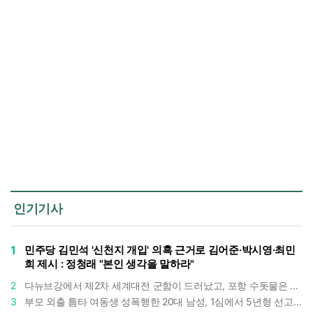
인기기사
1
민주당 김민석 '신천지 개입' 의혹 근거로 김어준·박시영·최민
희 제시 : 정청래 "본인 생각을 말하라"
2
다뉴브강에서 제2차 세계대전 군함이 드러났고, 포항 수돗물은 갑자기 짜졌다 : 폭염·가뭄이 만든 낯선 풍경
3
부모 외출 틈타 여동생 성폭행한 20대 남성, 1심에서 5년형 선고 : 친족 간 '암수범죄'의 심각성