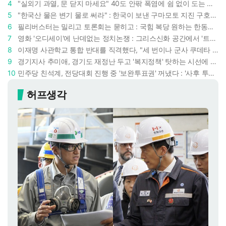
4
"실외기 과열, 문 닫지 마세요" 40도 안팎 폭염에 쉼 없이 도는 에어컨 : 화재 위험 경고등!
5
"한국산 물은 변기 물로 써라" : 한국이 보낸 구마모토 지진 구호품에 한 일본인의 '어처구니 없는' 반응
6
필리버스터는 밀리고 토론회는 묻히고 : 국힘 복당 원하는 한동훈, '검사 정치'의 한계만 드러내나
7
영화 '오디세이'에 난데없는 정치논쟁 : 그리스신화 공간에서 '트럼프 전쟁의 참혹함'이 보인다
8
이재명 사관학교 통합 반대를 직격했다, "세 번이나 군사 쿠데타 했는데 압도적 지위"
9
경기지사 추미애, 경기도 재정난 두고 '복지정책' 탓하는 시선에 정면 반박 : "고령자와 아이 인구 급증"
10
민주당 친석계, 전당대회 진행 중 '보완투표권' 꺼냈다 : '사후 투표 허용' 무리수에 정청래 "투표 쿠데타"
허프생각