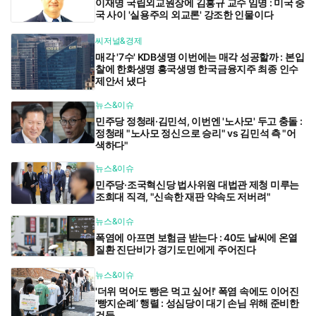
이재명 국립외교원장에 김흥규 교수 임명 : 미국 중
국 사이 '실용주의 외교론' 강조한 인물이다
씨저널&경제
매각 '7수' KDB생명 이번에는 매각 성공할까 : 본입
찰에 한화생명 흥국생명 한국금융지주 최종 인수
제안서 냈다
뉴스&이슈
민주당 정청래·김민석, 이번엔 '노사모' 두고 충돌 :
정청래 "노사모 정신으로 승리" vs 김민석 측 "어
색하다"
뉴스&이슈
민주당·조국혁신당 법사위원 대법관 제청 미루는
조희대 직격, "신속한 재판 약속도 저버려"
뉴스&이슈
폭염에 아프면 보험금 받는다 : 40도 날씨에 온열
질환 진단비가 경기도민에게 주어진다
뉴스&이슈
'더위 먹어도 빵은 먹고 싶어!' 폭염 속에도 이어진
‘빵지순례’ 행렬 : 성심당이 대기 손님 위해 준비한
것들