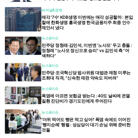
씨저널&경제
매각 '7수' KDB생명 이번에는 매각 성공할까 : 본입
찰에 한화생명 흥국생명 한국금융지주 최종 인수
제안서 냈다
뉴스&이슈
민주당 정청래·김민석, 이번엔 '노사모' 두고 충돌 :
정청래 "노사모 정신으로 승리" vs 김민석 측 "어
색하다"
뉴스&이슈
민주당·조국혁신당 법사위원 대법관 제청 미루는
조희대 직격, "신속한 재판 약속도 저버려"
뉴스&이슈
폭염에 아프면 보험금 받는다 : 40도 날씨에 온열
질환 진단비가 경기도민에게 주어진다
뉴스&이슈
'더위 먹어도 빵은 먹고 싶어!' 폭염 속에도 이어진
‘빵지순례’ 행렬 : 성심당이 대기 손님 위해 준비한
것들