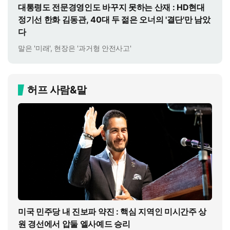
대통령도 전문경영인도 바꾸지 못하는 산재 : HD현대
정기선 한화 김동관, 40대 두 젊은 오너의 '결단'만 남았
다
말은 '미래', 현장은 '과거형 안전사고'
허프 사람&말
미국 민주당 내 진보파 약진 : 핵심 지역인 미시간주 상
원 경선에서 압둘 엘사예드 승리