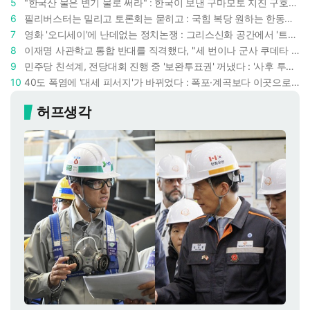
5
"한국산 물은 변기 물로 써라" : 한국이 보낸 구마모토 지진 구호품에 한 일본인의 '어처구니 없는' 반응
6
필리버스터는 밀리고 토론회는 묻히고 : 국힘 복당 원하는 한동훈, '검사 정치'의 한계만 드러내나
7
영화 '오디세이'에 난데없는 정치논쟁 : 그리스신화 공간에서 '트럼프 전쟁의 참혹함'이 보인다
8
이재명 사관학교 통합 반대를 직격했다, "세 번이나 군사 쿠데타 했는데 압도적 지위"
9
민주당 친석계, 전당대회 진행 중 '보완투표권' 꺼냈다 : '사후 투표 허용' 무리수에 정청래 "투표 쿠데타"
10
40도 폭염에 '대세 피서지'가 바뀌었다 : 폭포·계곡보다 이곳으로 더 몰린다
허프생각