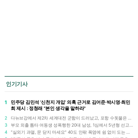
인기기사
1
민주당 김민석 '신천지 개입' 의혹 근거로 김어준·박시영·최민
희 제시 : 정청래 "본인 생각을 말하라"
2
다뉴브강에서 제2차 세계대전 군함이 드러났고, 포항 수돗물은 갑자기 짜졌다 : 폭염·가뭄이 만든 낯선 풍경
3
부모 외출 틈타 여동생 성폭행한 20대 남성, 1심에서 5년형 선고 : 친족 간 '암수범죄'의 심각성
4
"실외기 과열, 문 닫지 마세요" 40도 안팎 폭염에 쉼 없이 도는 에어컨 : 화재 위험 경고등!