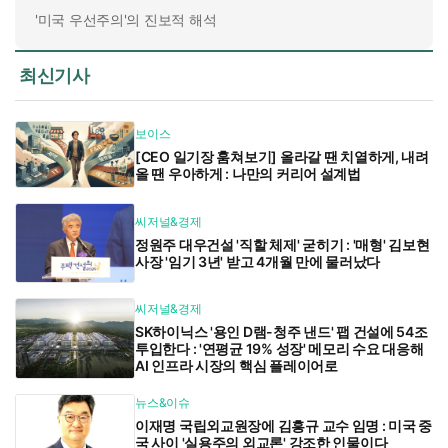
'미국 우선주의'의 진보적 해석
최신기사
보이스
[CEO 일기장 훔쳐보기] 올라갈 땐 치열하게, 내려
올 땐 우아하게 : 나만의 커리어 설계법
씨저널&경제
정원주 대우건설 '직할 체제' 굳히기 : '매형' 김보현
사장 '임기 3년' 받고 4개월 만에 물러났다
씨저널&경제
SK하이닉스 '용인 D램-청주 낸드' 팹 건설에 54조
투입한다 : '연평균 19% 성장' 메모리 수요 대응해
AI 인프라 시장의 핵심 플레이어로
뉴스&이슈
이재명 국립외교원장에 김흥규 교수 임명 : 미국 중
국 사이 '실용주의 외교론' 강조한 인물이다