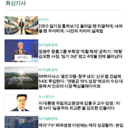
최신기사
보이스
[CEO 일기장 훔쳐보기] 올라갈 땐 치열하게, 내려
올 땐 우아하게 : 나만의 커리어 설계법
씨저널&경제
정원주 중흥그룹 부회장 '직할 체제' 굳히기 : '매형'
김보현 사장, '임기 3년' 받고 4개월 만에 물러났다
씨저널&경제
SK하이닉스 '용인 D램-청주 낸드' 신규 팹 건설에
54조 투입한다 : '연평균 19% 성장' 메모리 수요 대
응해 AI 인프라 시장 핵심플레이어로
뉴스&이슈
이 대통령 국립외교원장에 김흥규 교수 임명 : 미·
중 사이 '실용주의 외교론'을 강조한 인물이다
씨저널&경제
매각 '7수' KDB생명 이번에는 매각 성공할까 : 본입