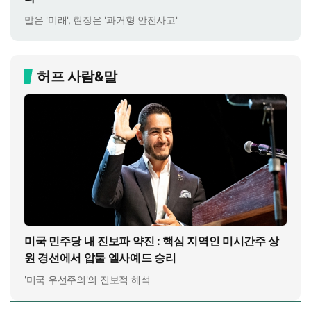
말은 '미래', 현장은 '과거형 안전사고'
허프 사람&말
미국 민주당 내 진보파 약진 : 핵심 지역인 미시간주 상
원 경선에서 압둘 엘사예드 승리
'미국 우선주의'의 진보적 해석