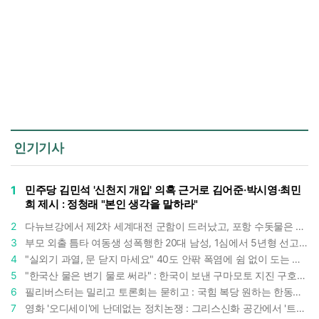
인기기사
1
민주당 김민석 '신천지 개입' 의혹 근거로 김어준·박시영·최민
희 제시 : 정청래 "본인 생각을 말하라"
2
다뉴브강에서 제2차 세계대전 군함이 드러났고, 포항 수돗물은 갑자기 짜졌다 : 폭염·가뭄이 만든 낯선 풍경
3
부모 외출 틈타 여동생 성폭행한 20대 남성, 1심에서 5년형 선고 : 친족 간 '암수범죄'의 심각성
4
"실외기 과열, 문 닫지 마세요" 40도 안팎 폭염에 쉼 없이 도는 에어컨 : 화재 위험 경고등!
5
"한국산 물은 변기 물로 써라" : 한국이 보낸 구마모토 지진 구호품에 한 일본인의 '어처구니 없는' 반응
6
필리버스터는 밀리고 토론회는 묻히고 : 국힘 복당 원하는 한동훈, '검사 정치'의 한계만 드러내나
7
영화 '오디세이'에 난데없는 정치논쟁 : 그리스신화 공간에서 '트럼프 전쟁의 참혹함'이 보인다