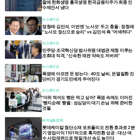
찰에 한화생명 흥국생명 한국금융지주가 최종 인
수제안서 냈다
뉴스&이슈
정청래·김민석, 이번엔 '노사모' 두고 충돌 : 정청래
"노사모 정신으로 승리" vs 김민석 측 "어색하다"
뉴스&이슈
민주당·조국혁신당 법사위원 대법관 제청 미루는
조희대 직격, "신속한 재판 약속도 저버려"
뉴스&이슈
폭염에 아프면 돈 받는다 : 40도 날씨, 온열질환 진
단비가 경기도민에게 주어진다
뉴스&이슈
'더위 먹어도 빵은 먹고 싶어!' 폭염 속에도 이어진
‘빵지순례’ 행렬 : 성심당이 대기 손님 위해 준비한
것들
씨저널&경제
롯데케미칼 첨단소재 포트폴리오 전환 효과로 2분
기 영업이익 1101억으로 흑자전환 성공 : 대산·여
수 사업재편으로 체질개선 속도 높인다