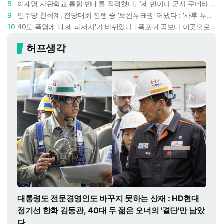
8
이재명 사관학교 통합 반대를 직격했다, "세 번이나 군사 쿠데타 했는데 압도적 지위"
9
민주당 친석계, 전당대회 진행 중 '보완투표권' 꺼냈다 : '사후 투표 허용' 무리수에 정청래 "투표 쿠데타"
10
40도 폭염에 '대세 피서지'가 바뀌었다 : 폭포·계곡보다 이곳으로 더 몰린다
허프생각
대통령도 전문경영인도 바꾸지 못하는 산재 : HD현대
정기선 한화 김동관, 40대 두 젊은 오너의 '결단'만 남았
다