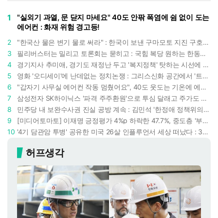
1
"실외기 과열, 문 닫지 마세요" 40도 안팎 폭염에 쉼 없이 도는
에어컨 : 화재 위험 경고등!
2
"한국산 물은 변기 물로 써라" : 한국이 보낸 구마모토 지진 구호품에 한 일본인의 '어처구니 없는' 반응
3
필리버스터는 밀리고 토론회는 묻히고 : 국힘 복당 원하는 한동훈, '검사 정치'의 한계만 드러내나
4
경기지사 추미애, 경기도 재정난 두고 '복지정책' 탓하는 시선에 정면 반박 : "고령자와 아이 인구 급증"
5
영화 '오디세이'에 난데없는 정치논쟁 : 그리스신화 공간에서 '트럼프 전쟁의 참혹함'이 보인다
6
"갑자기 사무실 에어컨 작동 멈췄어요", 40도 웃도는 기온에 에어컨도 숨이 찬다
7
삼성전자 SK하이닉스 '파격 주주환원'으로 투심 달래고 주가도 받칠까, 100조 넘는 추가 배당 재원에 쏠리는 눈
8
민주당 내 보완수사권 진실 공방 계속 : 김민석 '한정애 정책위의장' 발언 근거로 내세우자 사무총장 지낸 조승래 반박
9
[미디어토마토] 이재명 긍정평가 4%p 하락한 47.7%, 중도층 '부정 49.7% vs 긍정 42.9%'
10
'4기 담관암 투병' 공유한 미국 26살 인플루언서 세상 떠났다 : 3년간 보여준 희망과 용기
허프생각