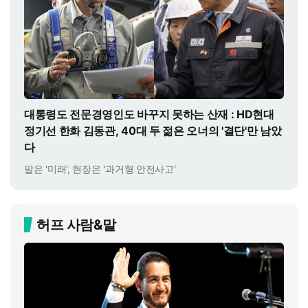
대통령도 전문경영인도 바꾸지 못하는 산재 : HD현대
정기선 한화 김동관, 40대 두 젊은 오너의 '결단'만 남았
다
말은 '미래', 현장은 '과거형 안전사고'
허프 사람&말