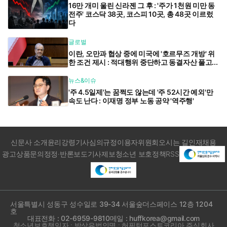
16만 개미 울린 신라젠 그 후 : '주가 1천원 미만 동
전주' 코스닥 38곳, 코스피 10곳, 총 48곳 이르렀
다
글로벌
이란, 오만과 협상 중에 미국에 '호르무즈 개방' 위
한 조건 제시 : 적대행위 중단하고 동결자산 풀고...
뉴스&이슈
'주 4.5일제'는 꿈쩍도 않는데 '주 52시간 예외'만
속도 난다 : 이재명 정부 노동 공약 '역주행'
신문사 소개
윤리강령
기사심의규정
이용자위원회
오시는 길
인재채용
광고상품문의
정정·반론보도
기사제보
청소년 보호정책
RSS
서울특별시 성동구 성수일로 39-34 서울숲더스페이스 12층 1204
호
대표전화 : 02-6959-9810
메일 : huffkorea@gmail.com
청소년보호책임자 : 박상유
법인명 : 허핑턴포스트코리아 주식회사