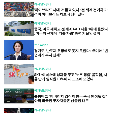
씨저널&경제
'하이브리드 시대' 저물고 있나 : 전 세계 전기차 가
격이 하이브리드 차보다 낮아졌다
씨저널&경제
중국, 미국 제치고 전 세계 R&D 지출 1위에 올랐다
: 미국의 규제에 '기술 자립' 총력 기울인 결과
뉴스&이슈
경기도, 반도체 호황에도 웃지 못한다 : 추미애 "빈
껍데기 부자 신세"
씨저널&경제
SK하이닉스에 성과급 두고 '노조 통합' 움직임, 사
흘 만에 임직원 10%이 새 노조에 모였다
씨저널&경제
블룸버그 "레버리지 없어져 한국 증시 안정될 것" :
아직 외국인 투자자들은 신중한 태도
씨저널&경제