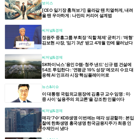
보이스
[CEO 일기장 훔쳐보기] 올라갈 땐 치열하게, 내려
올 땐 우아하게 : 나만의 커리어 설계법
씨저널&경제
정원주 중흥그룹 부회장 '직할 체제' 굳히기 : '매형'
김보현 사장, '임기 3년' 받고 4개월 만에 물러났다
씨저널&경제
SK하이닉스 '용인 D램-청주 낸드' 신규 팹 건설에
54조 투입한다 : '연평균 19% 성장' 메모리 수요 대
응해 AI 인프라 시장 핵심플레이어로
뉴스&이슈
이 대통령 국립외교원장에 김흥규 교수 임명 : 미·
중 사이 '실용주의 외교론'을 강조한 인물이다
씨저널&경제
매각 '7수' KDB생명 이번에는 매각 성공할까 : 본입
찰에 한화생명 흥국생명 한국금융지주가 최종 인
수제안서 냈다