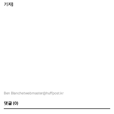
기자
]
Ben Blanchet
webmaster@huffpost.kr
댓글 (0)