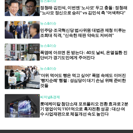
뉴스&이슈
정청래·김민석, 이번엔 '노사모' 두고 충돌 : 정청래
"노사모 정신으로 승리" vs 김민석 측 "어색하다"
뉴스&이슈
민주당·조국혁신당 법사위원 대법관 제청 미루는
조희대 직격, "신속한 재판 약속도 저버려"
뉴스&이슈
폭염에 아프면 돈 받는다 : 40도 날씨, 온열질환 진
단비가 경기도민에게 주어진다
뉴스&이슈
'더위 먹어도 빵은 먹고 싶어!' 폭염 속에도 이어진
‘빵지순례’ 행렬 : 성심당이 대기 손님 위해 준비한
것들
씨저널&경제
롯데케미칼 첨단소재 포트폴리오 전환 효과로 2분
기 영업이익 1101억으로 흑자전환 성공 : 대산·여
수 사업재편으로 체질개선 속도 높인다