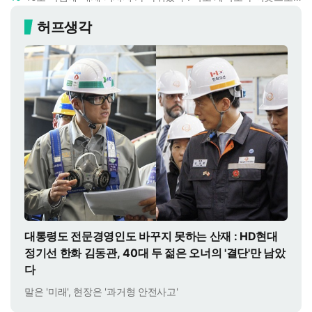
허프생각
대통령도 전문경영인도 바꾸지 못하는 산재 : HD현대
정기선 한화 김동관, 40대 두 젊은 오너의 '결단'만 남았
다
말은 '미래', 현장은 '과거형 안전사고'