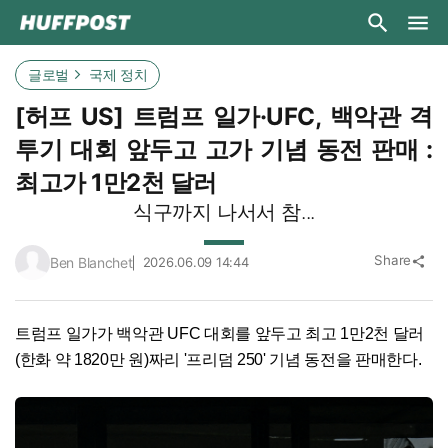
글로벌
국제 정치
[허프 US] 트럼프 일가·UFC, 백악관 격
투기 대회 앞두고 고가 기념 동전 판매 :
최고가 1만2천 달러
식구까지 나서서 참...
Share
Ben Blanchet
2026.06.09 14:44
share
트럼프 일가가 백악관 UFC 대회를 앞두고 최고 1만2천 달러
(한화 약 1820만 원)짜리 '프리덤 250' 기념 동전을 판매한다.