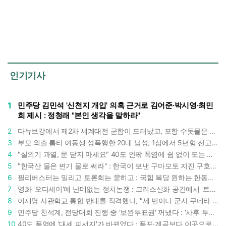
인기기사
1
민주당 김민석 '신천지 개입' 의혹 근거로 김어준·박시영·최민
희 제시 : 정청래 "본인 생각을 말하라"
2
다뉴브강에서 제2차 세계대전 군함이 드러났고, 포항 수돗물은 갑자기 짜졌다 : 폭염·가뭄이 만든 낯선 풍경
3
부모 외출 틈타 여동생 성폭행한 20대 남성, 1심에서 5년형 선고 : 친족 간 '암수범죄'의 심각성
4
"실외기 과열, 문 닫지 마세요" 40도 안팎 폭염에 쉼 없이 도는 에어컨 : 화재 위험 경고등!
5
"한국산 물은 변기 물로 써라" : 한국이 보낸 구마모토 지진 구호품에 한 일본인의 '어처구니 없는' 반응
6
필리버스터는 밀리고 토론회는 묻히고 : 국힘 복당 원하는 한동훈, '검사 정치'의 한계만 드러내나
7
영화 '오디세이'에 난데없는 정치논쟁 : 그리스신화 공간에서 '트럼프 전쟁의 참혹함'이 보인다
8
이재명 사관학교 통합 반대를 직격했다, "세 번이나 군사 쿠데타 했는데 압도적 지위"
9
민주당 친석계, 전당대회 진행 중 '보완투표권' 꺼냈다 : '사후 투표 허용' 무리수에 정청래 "투표 쿠데타"
10
40도 폭염에 '대세 피서지'가 바뀌었다 : 폭포·계곡보다 이곳으로 더 몰린다