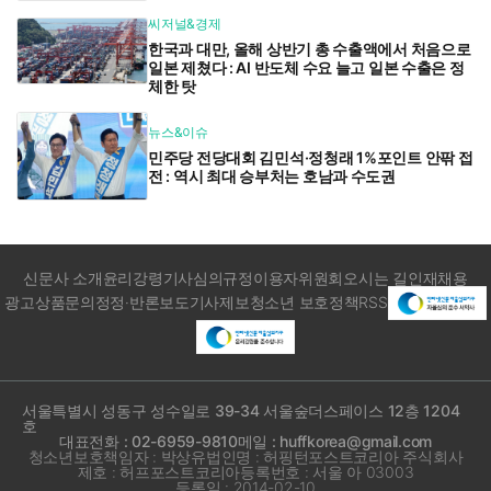
씨저널&경제
한국과 대만, 올해 상반기 총 수출액에서 처음으로
일본 제쳤다 : AI 반도체 수요 늘고 일본 수출은 정
체한 탓
뉴스&이슈
민주당 전당대회 김민석·정청래 1%포인트 안팎 접
전 : 역시 최대 승부처는 호남과 수도권
신문사 소개
윤리강령
기사심의규정
이용자위원회
오시는 길
인재채용
광고상품문의
정정·반론보도
기사제보
청소년 보호정책
RSS
서울특별시 성동구 성수일로 39-34 서울숲더스페이스 12층 1204
호
대표전화 : 02-6959-9810
메일 : huffkorea@gmail.com
청소년보호책임자 : 박상유
법인명 : 허핑턴포스트코리아 주식회사
제호 : 허프포스트코리아
등록번호 : 서울 아 03003
등록일 : 2014-02-10