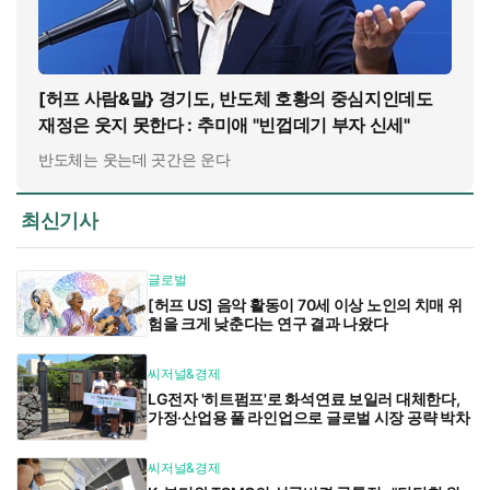
[허프 사람&말} 경기도, 반도체 호황의 중심지인데도
재정은 웃지 못한다 : 추미애 "빈껍데기 부자 신세"
반도체는 웃는데 곳간은 운다
최신기사
글로벌
[허프 US] 음악 활동이 70세 이상 노인의 치매 위
험을 크게 낮춘다는 연구 결과 나왔다
씨저널&경제
LG전자 '히트펌프'로 화석연료 보일러 대체한다,
가정·산업용 풀 라인업으로 글로벌 시장 공략 박차
씨저널&경제