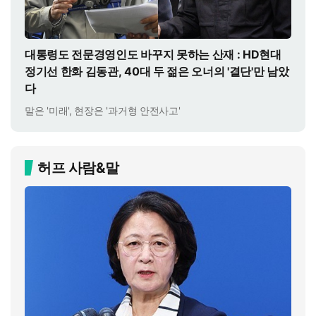
대통령도 전문경영인도 바꾸지 못하는 산재 : HD현대
정기선 한화 김동관, 40대 두 젊은 오너의 '결단'만 남았
다
말은 '미래', 현장은 '과거형 안전사고'
허프 사람&말