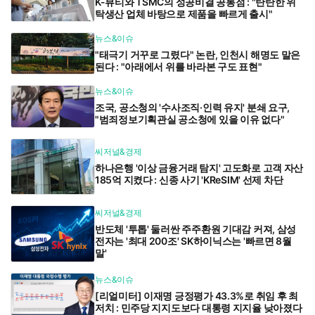
K-뷰티와 TSMC의 성공비결 공통점 : "탄탄한 위
탁생산 업체 바탕으로 제품을 빠르게 출시"
뉴스&이슈
"태극기 거꾸로 그렸다" 논란, 인천시 해명도 말은
된다 : "아래에서 위를 바라본 구도 표현"
뉴스&이슈
조국, 공소청의 '수사조직·인력 유지' 분쇄 요구,
"범죄정보기획관실 공소청에 있을 이유 없다"
씨저널&경제
하나은행 '이상 금융거래 탐지' 고도화로 고객 자산
185억 지켰다 : 신종 사기 'KReSIM' 선제 차단
씨저널&경제
반도체 '투톱' 둘러싼 주주환원 기대감 커져, 삼성
전자는 '최대 200조' SK하이닉스는 '빠르면 8월
말'
뉴스&이슈
[리얼미터] 이재명 긍정평가 43.3%로 취임 후 최
저치 : 민주당 지지도보다 대통령 지지율 낮아졌다