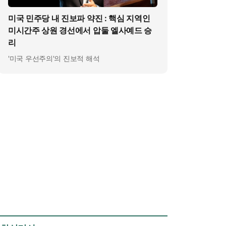
미국 민주당 내 진보파 약진 : 핵심 지역인
미시간주 상원 경선에서 압둘 엘사예드 승
리
'미국 우선주의'의 진보적 해석