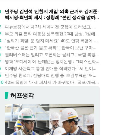
1
민주당 김민석 '신천지 개입' 의혹 근거로 김어준·
박시영·최민희 제시 : 정청래 "본인 생각을 말하
라"
2
다뉴브강에서 제2차 세계대전 군함이 드러났고, 포항 수돗물은 갑자기 짜졌다 : 폭염·가뭄이 만든 낯선 풍경
3
부모 외출 틈타 여동생 성폭행한 20대 남성, 1심에서 5년형 선고 : 친족 간 '암수범죄'의 심각성
4
"실외기 과열, 문 닫지 마세요" 40도 안팎 폭염에 쉼 없이 도는 에어컨 : 화재 위험 경고등!
5
"한국산 물은 변기 물로 써라" : 한국이 보낸 구마모토 지진 구호품에 한 일본인의 '어처구니 없는' 반응
6
필리버스터는 밀리고 토론회는 묻히고 : 국힘 복당 원하는 한동훈, '검사 정치'의 한계만 드러내나
7
영화 '오디세이'에 난데없는 정치논쟁 : 그리스신화 공간에서 '트럼프 전쟁의 참혹함'이 보인다
8
이재명 사관학교 통합 반대를 직격했다, "세 번이나 군사 쿠데타 했는데 압도적 지위"
9
민주당 친석계, 전당대회 진행 중 '보완투표권' 꺼냈다 : '사후 투표 허용' 무리수에 정청래 "투표 쿠데타"
10
40도 폭염에 '대세 피서지'가 바뀌었다 : 폭포·계곡보다 이곳으로 더 몰린다
허프생각