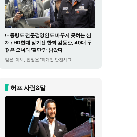
대통령도 전문경영인도 바꾸지 못하는 산
재 : HD현대 정기선 한화 김동관, 40대 두
젊은 오너의 '결단'만 남았다
말은 '미래', 현장은 '과거형 안전사고'
허프 사람&말