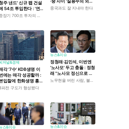
·중 사이 '실용주의 외교
청주 낸드' 신규 팹 건설
론'을 강조한 인물이다
중국과도 잘 지내야 한다
에 54조 투입한다 : '연평
균 19% 성장' 메모리 수
중장기 700조 투자의 단계적 이행
요 대응해 AI 인프라 시
장 핵심플레이어로
뉴스&이슈
정청래·김민석, 이번엔
씨저널&경제
'노사모' 두고 충돌 : 정청
매각 '7수' KDB생명 이
래 "노사모 정신으로 승
번에는 매각 성공할까 :
리" vs 김민석 측 "어색
노무현을 버린 사람, 불편하겠지
본입찰에 한화생명 흥국
하다"
생명 한국금융지주가 최
3파전 구도가 형성됐다
종 인수제안서 냈다
뉴스&이슈
뉴스&이슈