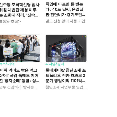
폭염에 아프면 돈 받는
민주당·조국혁신당 법사
다 : 40도 날씨, 온열질
위원 대법관 제청 미루
환 진단비가 경기도민에
는 조희대 직격, "신속한
게 주어진다
재판 약속도 저버려"
별도 신청 없이 자동 가입
불통왕 조희대
뉴스&이슈
씨저널&경제
'더위 먹어도 빵은 먹고
롯데케미칼 첨단소재 포
싶어!' 폭염 속에도 이어
트폴리오 전환 효과로 2
진 ‘빵지순례’ 행렬 : 성심
분기 영업이익 1101억으
당이 대기 손님 위해 준
로 흑자전환 성공 : 대산·
모두 건강하게 '빵지순례' 마치시길.
첨단소재 사업부문 영업이익 1325억 원
비한 것들
여수 사업재편으로 체질
개선 속도 높인다