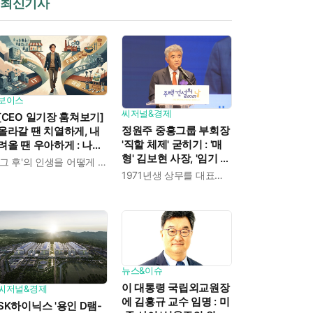
최신기사
보이스
씨저널&경제
[CEO 일기장 훔쳐보기]
정원주 중흥그룹 부회장
올라갈 땐 치열하게, 내
'직할 체제' 굳히기 : '매
려올 땐 우아하게 : 나만
형' 김보현 사장, '임기 3
의 커리어 설계법
'그 후'의 인생을 어떻게 살 것인가
년' 받고 4개월 만에 물
1971년생 상무를 대표이사로 발탁
러났다
뉴스&이슈
이 대통령 국립외교원장
씨저널&경제
에 김흥규 교수 임명 : 미
SK하이닉스 '용인 D램-