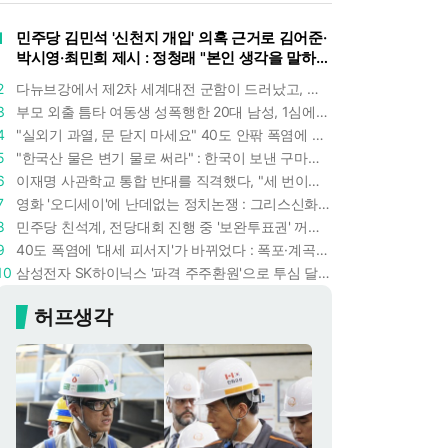
1
민주당 김민석 '신천지 개입' 의혹 근거로 김어준·
박시영·최민희 제시 : 정청래 "본인 생각을 말하
라"
2
다뉴브강에서 제2차 세계대전 군함이 드러났고, 포항 수돗물은 갑자기 짜졌다 : 폭염·가뭄이 만든 낯선 풍경
3
부모 외출 틈타 여동생 성폭행한 20대 남성, 1심에서 5년형 선고 : 친족 간 '암수범죄'의 심각성
4
"실외기 과열, 문 닫지 마세요" 40도 안팎 폭염에 쉼 없이 도는 에어컨 : 화재 위험 경고등!
5
"한국산 물은 변기 물로 써라" : 한국이 보낸 구마모토 지진 구호품에 한 일본인의 '어처구니 없는' 반응
6
이재명 사관학교 통합 반대를 직격했다, "세 번이나 군사 쿠데타 했는데 압도적 지위"
7
영화 '오디세이'에 난데없는 정치논쟁 : 그리스신화 공간에서 '트럼프 전쟁의 참혹함'이 보인다
8
민주당 친석계, 전당대회 진행 중 '보완투표권' 꺼냈다 : '사후 투표 허용' 무리수에 정청래 "투표 쿠데타"
9
40도 폭염에 '대세 피서지'가 바뀌었다 : 폭포·계곡보다 이곳으로 더 몰린다
10
삼성전자 SK하이닉스 '파격 주주환원'으로 투심 달래고 주가도 받칠까, 100조 넘는 추가 배당 재원에 쏠리는 눈
허프생각