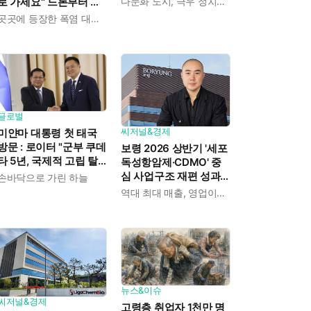
로 가세요" 드론부터 살
다문화 도시, 극우 정치에 반발
지 말라"
수차·쿨링 포그까지 총
곳곳에 등장한 폭염 대응 장치들.
출동했다
글로벌
씨저널&경제
미얀마 대통령 첫 태국
방문 : 로이터 "군부 쿠데
보령 2026 상반기 '세포
타 5년, 국제적 고립 탈
독성항암제·CDMO' 중
피 시도"
심 사업구조 재편 성과 :
손바닥으로 가린 하늘
김정균 대표 'CDMO 지
역대 최대 매출, 영업이익 기록
속 과제' 무겁다
뉴스&이슈
씨저널&경제
고령층 취업자 1천만 명