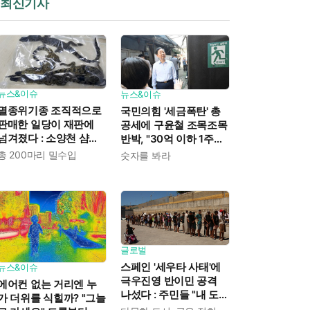
최신기사
뉴스&이슈
뉴스&이슈
멸종위기종 조직적으로
국민의힘 '세금폭탄' 총
판매한 일당이 재판에
공세에 구윤철 조목조목
넘겨졌다 : 소양천 샴악
반박, "30억 이하 1주택
어, 양주 아파트 뱀 출몰
자 99%는 세부담 줄어
총 200마리 밀수입
숫자를 봐라
사건 배후였다
든다"
글로벌
스페인 '세우타 사태'에
뉴스&이슈
극우진영 반이민 공격
에어컨 없는 거리엔 누
나섰다 : 주민들 "내 도시
가 더위를 식힐까? "그늘
를 정치적 장기말로 삼