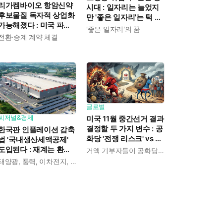
리가켐바이오 항암신약
시대 : 일자리는 늘었지
후보물질 독자적 상업화
만 '좋은 일자리'는 턱 없
가능해졌다 : 미국 파트
이 부족하다
'좋은 일자리'의 꿈
너 방향 전환으로
전환·승계 계약 체결
LNCB74 권리 단독 확보
글로벌
씨저널&경제
미국 11월 중간선거 결과
결정할 두 가지 변수 : 공
한국판 인플레이션 감축
화당 '전쟁 리스크' vs 민
법 '국내생산세액공제'
주당 '정치자금 부족'
도입된다 : 재계는 환영
거액 기부자들이 공화당에 몰린다
의 목소리와 함께 "세부
태양광, 풍력, 이차전지, 반도체, 핵심소재, 인공지능 로봇부품 대상
기준 조속히 마련해야"