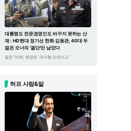
대통령도 전문경영인도 바꾸지 못하는 산
재 : HD현대 정기선 한화 김동관, 40대 두
젊은 오너의 '결단'만 남았다
말은 '미래', 현장은 '과거형 안전사고'
허프 사람&말