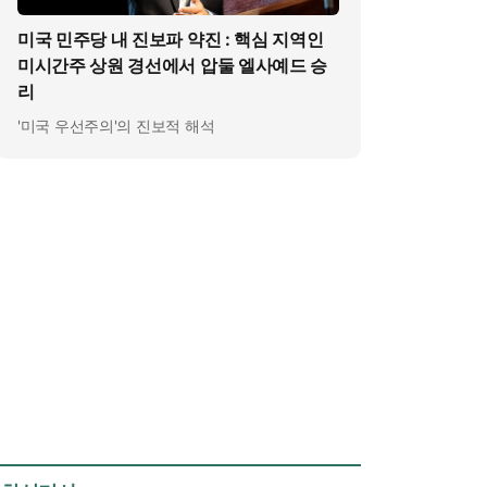
미국 민주당 내 진보파 약진 : 핵심 지역인
미시간주 상원 경선에서 압둘 엘사예드 승
리
'미국 우선주의'의 진보적 해석