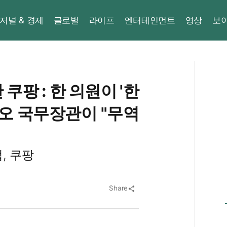
저널 & 경제
글로벌
라이프
엔터테인먼트
영상
보
쿠팡 : 한 의원이 '한
비오 국무장관이 "무역
, 쿠팡
Share
share