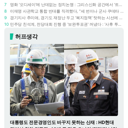
7
영화 '오디세이'에 난데없는 정치논쟁 : 그리스신화 공간에서 '트럼프 전쟁의 참혹함'이 보인다
8
이재명 사관학교 통합 반대를 직격했다, "세 번이나 군사 쿠데타 했는데 압도적 지위"
9
경기지사 추미애, 경기도 재정난 두고 '복지정책' 탓하는 시선에 정면 반박 : "고령자와 아이 인구 급증"
10
민주당 친석계, 전당대회 진행 중 '보완투표권' 꺼냈다 : '사후 투표 허용' 무리수에 정청래 "투표 쿠데타"
허프생각
대통령도 전문경영인도 바꾸지 못하는 산재 : HD현대