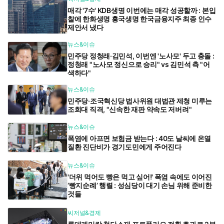
매각 '7수' KDB생명 이번에는 매각 성공할까 : 본입
찰에 한화생명 흥국생명 한국금융지주 최종 인수
제안서 냈다
뉴스&이슈
민주당 정청래·김민석, 이번엔 '노사모' 두고 충돌 :
정청래 "노사모 정신으로 승리" vs 김민석 측 "어
색하다"
뉴스&이슈
민주당·조국혁신당 법사위원 대법관 제청 미루는
조희대 직격, "신속한 재판 약속도 저버려"
뉴스&이슈
폭염에 아프면 보험금 받는다 : 40도 날씨에 온열
질환 진단비가 경기도민에게 주어진다
뉴스&이슈
'더위 먹어도 빵은 먹고 싶어!' 폭염 속에도 이어진
‘빵지순례’ 행렬 : 성심당이 대기 손님 위해 준비한
것들
씨저널&경제