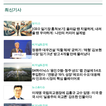
최신기사
보이스
[CEO 일기장 훔쳐보기] 올라갈 땐 치열하게, 내려
올 땐 우아하게 : 나만의 커리어 설계법
씨저널&경제
정원주 대우건설 '직할 체제' 굳히기 : '매형' 김보현
사장 '임기 3년' 받고 4개월 만에 물러났다
씨저널&경제
SK하이닉스 '용인 D램-청주 낸드' 팹 건설에 54조
투입한다 : '연평균 19% 성장' 메모리 수요 대응해
AI 인프라 시장의 핵심 플레이어로
뉴스&이슈
이재명 국립외교원장에 김흥규 교수 임명 : 미국 중
국 사이 '실용주의 외교론' 강조한 인물이다
씨저널&경제