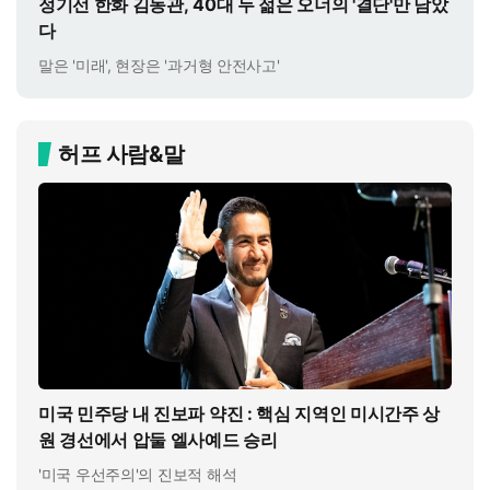
정기선 한화 김동관, 40대 두 젊은 오너의 '결단'만 남았
다
말은 '미래', 현장은 '과거형 안전사고'
허프 사람&말
미국 민주당 내 진보파 약진 : 핵심 지역인 미시간주 상
원 경선에서 압둘 엘사예드 승리
'미국 우선주의'의 진보적 해석