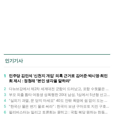
인기기사
1
민주당 김민석 '신천지 개입' 의혹 근거로 김어준·박시영·최민
희 제시 : 정청래 "본인 생각을 말하라"
2
다뉴브강에서 제2차 세계대전 군함이 드러났고, 포항 수돗물은 갑자기 짜졌다 : 폭염·가뭄이 만든 낯선 풍경
3
부모 외출 틈타 여동생 성폭행한 20대 남성, 1심에서 5년형 선고 : 친족 간 '암수범죄'의 심각성
4
"실외기 과열, 문 닫지 마세요" 40도 안팎 폭염에 쉼 없이 도는 에어컨 : 화재 위험 경고등!
5
"한국산 물은 변기 물로 써라" : 한국이 보낸 구마모토 지진 구호품에 한 일본인의 '어처구니 없는' 반응
6
필리버스터는 밀리고 토론회는 묻히고 : 국힘 복당 원하는 한동훈, '검사 정치'의 한계만 드러내나