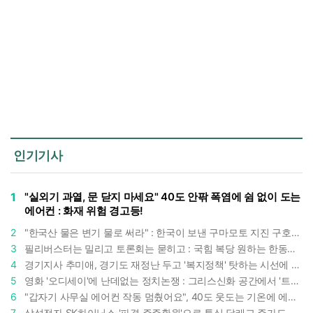
인기기사
1
"실외기 과열, 문 닫지 마세요" 40도 안팎 폭염에 쉼 없이 도는
에어컨 : 화재 위험 경고등!
2
"한국산 물은 변기 물로 써라" : 한국이 보낸 구마모토 지진 구호품에 한 일본인의 '어처구니 없는' 반응
3
필리버스터는 밀리고 토론회는 묻히고 : 국힘 복당 원하는 한동훈, '검사 정치'의 한계만 드러내나
4
경기지사 추미애, 경기도 재정난 두고 '복지정책' 탓하는 시선에 정면 반박 : "고령자와 아이 인구 급증"
5
영화 '오디세이'에 난데없는 정치논쟁 : 그리스신화 공간에서 '트럼프 전쟁의 참혹함'이 보인다
6
"갑자기 사무실 에어컨 작동 멈췄어요", 40도 웃도는 기온에 에어컨도 숨이 찬다
7
삼성전자 SK하이닉스 '파격 주주환원'으로 투심 달래고 주가도 받칠까, 100조 넘는 추가 배당 재원에 쏠리는 눈