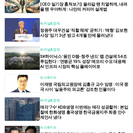
[CEO 일기장 훔쳐보기] 올라갈 땐 치열하게, 내려
올 땐 우아하게 : 나만의 커리어 설계법
씨저널&경제
정원주 대우건설 '직할 체제' 굳히기 : '매형' 김보현
사장 '임기 3년' 받고 4개월 만에 물러났다
씨저널&경제
SK하이닉스 '용인 D램-청주 낸드' 팹 건설에 54조
투입한다 : '연평균 19% 성장' 메모리 수요 대응해
AI 인프라 시장의 핵심 플레이어로
뉴스&이슈
이재명 국립외교원장에 김흥규 교수 임명 : 미국 중
국 사이 '실용주의 외교론' 강조한 인물이다
씨저널&경제
매각 '7수' KDB생명 이번에는 매각 성공할까 : 본입
찰에 한화생명 흥국생명 한국금융지주 최종 인수
제안서 냈다
뉴스&이슈