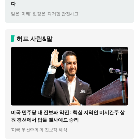
다
말은 '미래', 현장은 '과거형 안전사고'
허프 사람&말
미국 민주당 내 진보파 약진 : 핵심 지역인 미시간주 상
원 경선에서 압둘 엘사예드 승리
'미국 우선주의'의 진보적 해석