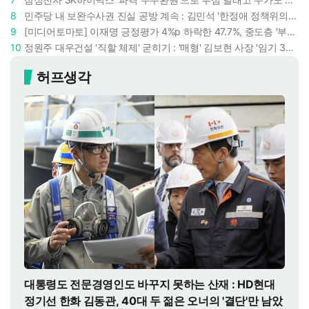
8
민주당 내 보완수사권 진실 공방 계속 : 김민석 '한정애 정책위의장' 발언 근거로 내세우자 사무총장 지낸 조승래 반박
9
[미디어토마토] 이재명 긍정평가 4%p 하락한 47.7%, 중도층 '부정 49.7% vs 긍정 42.9%'
10
정원주 대우건설 '직할 체제' 굳히기 : '매형' 김보현 사장 '임기 3년' 받고 4개월 만에 물러났다
허프생각
대통령도 전문경영인도 바꾸지 못하는 산재 : HD현대
정기선 한화 김동관, 40대 두 젊은 오너의 '결단'만 남았