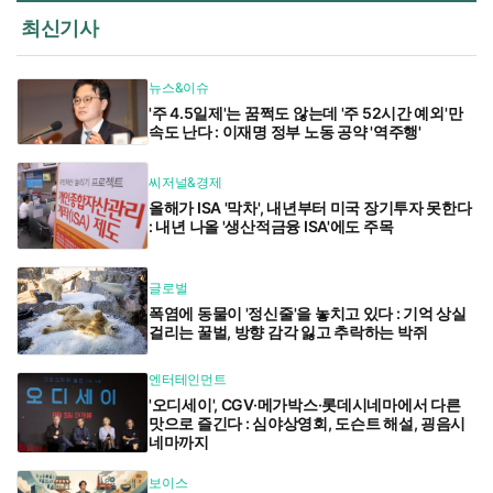
최신기사
뉴스&이슈
'주 4.5일제'는 꿈쩍도 않는데 '주 52시간 예외'만
속도 난다 : 이재명 정부 노동 공약 '역주행'
씨저널&경제
올해가 ISA '막차', 내년부터 미국 장기투자 못한다
: 내년 나올 '생산적금융 ISA'에도 주목
글로벌
폭염에 동물이 '정신줄'을 놓치고 있다 : 기억 상실
걸리는 꿀벌, 방향 감각 잃고 추락하는 박쥐
엔터테인먼트
'오디세이', CGV·메가박스·롯데시네마에서 다른
맛으로 즐긴다 : 심야상영회, 도슨트 해설, 굉음시
네마까지
보이스