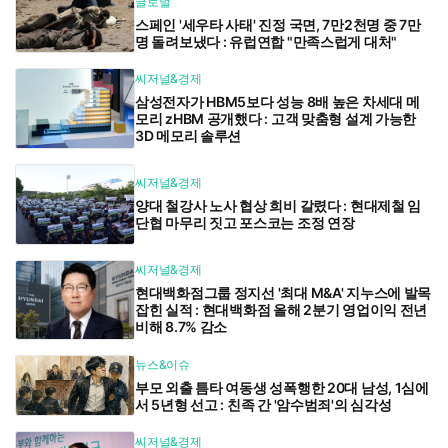
글로벌
스페인 '세우타 사태' 진정 국면, 7만2천명 중 7만
명 돌려보냈다 : 유럽연합 "만족스럽게 대처"
씨저널&경제
삼성전자가 HBM5보다 성능 8배 높은 차세대 메
모리 zHBM 공개했다 : 고객 맞춤형 설계 가능한
3D 메모리 솔루션
씨저널&경제
양대 철강사 노사 협상 희비 갈렸다 : 현대제철 임
단협 마무리 짓고 포스코는 조정 연장
씨저널&경제
현대백화점그룹 정지선 '최대 M&A' 지누스에 발목
잡힌 실적 : 현대백화점 올해 2분기 영업이익 전년
비해 8.7% 감소
뉴스&이슈
부모 외출 틈타 여동생 성폭행한 20대 남성, 1심에
서 5년형 선고 : 친족 간 '암수범죄'의 심각성
씨저널&경제