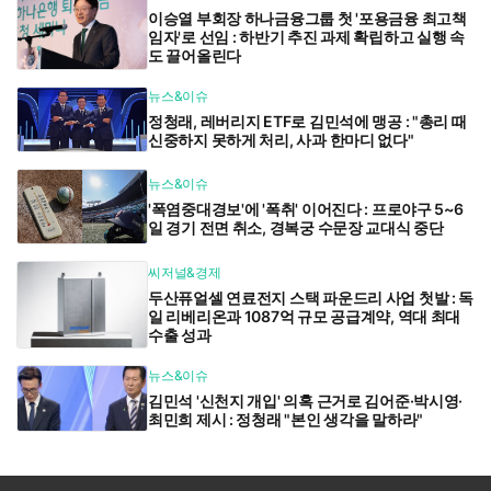
이승열 부회장 하나금융그룹 첫 '포용금융 최고책
임자'로 선임 : 하반기 추진 과제 확립하고 실행 속
도 끌어올린다
뉴스&이슈
정청래, 레버리지 ETF로 김민석에 맹공 : "총리 때
신중하지 못하게 처리, 사과 한마디 없다"
뉴스&이슈
'폭염중대경보'에 '폭취' 이어진다 : 프로야구 5~6
일 경기 전면 취소, 경복궁 수문장 교대식 중단
씨저널&경제
두산퓨얼셀 연료전지 스택 파운드리 사업 첫발 : 독
일 리베리온과 1087억 규모 공급계약, 역대 최대
수출 성과
뉴스&이슈
김민석 '신천지 개입' 의혹 근거로 김어준·박시영·
최민희 제시 : 정청래 "본인 생각을 말하라"