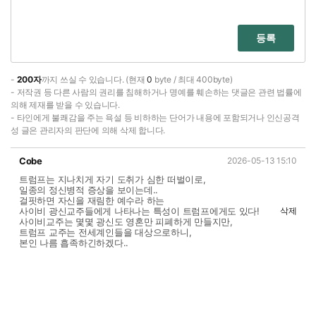
등록
-
200자
까지 쓰실 수 있습니다. (현재
0
byte / 최대 400byte)
- 저작권 등 다른 사람의 권리를 침해하거나 명예를 훼손하는 댓글은 관련 법률에
의해 제재를 받을 수 있습니다.
- 타인에게 불쾌감을 주는 욕설 등 비하하는 단어가 내용에 포함되거나 인신공격
성 글은 관리자의 판단에 의해 삭제 합니다.
Cobe
2026-05-13 15:10
트럼프는 지나치게 자기 도취가 심한 떠벌이로,
일종의 정신병적 증상을 보이는데..
걸핏하면 자신을 재림한 예수라 하는
사이비 광신교주들에게 나타나는 특성이 트럼프에게도 있다!
삭제
사이비교주는 몇몇 광신도 영혼만 피폐하게 만들지만,
트럼프 교주는 전세계인들을 대상으로하니,
본인 나름 흡족하긴하겠다..