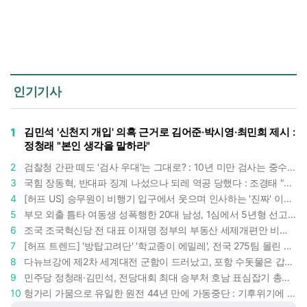
인기기사
1
김민석 '신천지 개입' 의혹 근거로 김어준·박시영·최민희 제시 :
정청래 "본인 생각을 말하라"
2
검찰청 간판 떼도 '검사 우대'는 그대로? : 10년 미만 검사는 중수청 4급 수사관으로 직행한다
3
국힘 장동혁, 반대파 징계 나섰으나 되레 역공 당했다 : 조경태 "4월 방미 2억 쓴 대표부터 징계해야"
4
[허프 US] 승무원이 비행기 입구에서 웃으며 인사하는 '진짜' 이유 : 찰나의 순간에 날카로운 관찰
5
부모 외출 틈타 여동생 성폭행한 20대 남성, 1심에서 5년형 선고 : 친족 간 '암수범죄'의 심각성
6
조국 조국혁신당 전 대표 이재명 정부의 부동산 세제개편안 비판했다 : '공공주택 대전환' 촉구
7
[허프 트렌드] '방탑고려단' '학교종이 에밀레', 전국 275팀 몰린 2026년 국립중앙박물관 분장대회 : 숨은 실력자들 나온다
8
다뉴브강에 제2차 세계대전 군함이 드러났고, 포항 수돗물은 갑자기 짜졌다 : 폭염·가뭄이 만든 낯선 풍경
9
민주당 정청래·김민석, 전당대회 최대 승부처 호남 표심잡기 총력 : 격차 10%p 안이냐, 밖이냐
10
헝가리 가뭄으로 유일한 원전 44년 만에 가동중단 : 기후위기에 원자력 발전의 새 약점