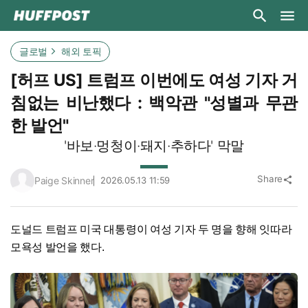
글로벌
해외 토픽
[허프 US] 트럼프 이번에도 여성 기자 거
침없는 비난했다 : 백악관 "성별과 무관
한 발언"
'바보·멍청이·돼지·추하다' 막말
Share
Paige Skinner
2026.05.13 11:59
share
도널드 트럼프 미국 대통령이 여성 기자 두 명을 향해 잇따라
모욕성 발언을 했다.