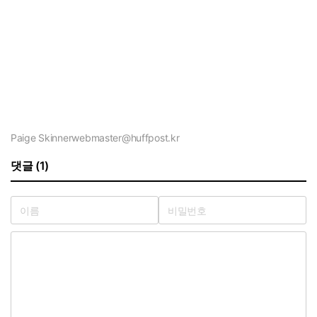
Paige Skinner
webmaster@huffpost.kr
댓글 (1)