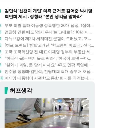
1
김민석 '신천지 개입' 의혹 근거로 김어준·박시영·
최민희 제시 : 정청래 "본인 생각을 말하라"
2
부모 외출 틈타 여동생 성폭행한 20대 남성, 1심에서 5년형 선고 : 친족 간 '암수범죄'의 심각성
3
검찰청 간판 떼도 '검사 우대'는 그대로? : 10년 미만 검사는 중수청 4급 수사관으로 직행한다
4
다뉴브강에 제2차 세계대전 군함이 드러났고, 포항 수돗물은 갑자기 짜졌다 : 폭염·가뭄이 만든 낯선 풍경
5
[허프 트렌드] '방탑고려단' '학교종이 에밀레', 전국 275팀 몰린 2026년 국립중앙박물관 분장대회 : 숨은 실력자들 나온다
6
조국 조국혁신당 전 대표 이재명 정부의 부동산 세제개편안 비판했다 : '공공주택 대전환' 촉구
7
"한국산 물은 변기 물로 써라" : 한국이 보낸 구마모토 지진 구호품에 한 일본인이 보인 반응
8
"실외기 과열, 문 닫지 마세요" 40도 안팎 폭염에 쉼 없이 도는 에어컨 : 화재 위험 경고등!
9
민주당 정청래·김민석, 전당대회 최대 승부처 호남 표심잡기 총력 : 격차 10%p 안이냐, 밖이냐
10
이재명 대통령이 사관학교 통합 반대를 직격했다, "세 번이나 군사 쿠데타 했는데 압도적 지위"
허프생각