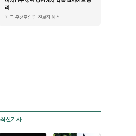
미시간주 상원 경선에서 압둘 엘사예드 승
리
'미국 우선주의'의 진보적 해석
최신기사