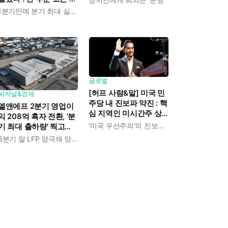
장으로 상반기 영업이익
1분기만에 분기 최대 실적 경신
전년보다 89.1% 증가
글로벌
[허프 사람&말] 미국 민
씨저널&경제
주당 내 진보파 약진 : 핵
엘앤에프 2분기 영업이
심 지역인 미시간주 상
익 208억 흑자 전환, '분
원 경선에서 압둘 엘사
'미국 우선주의'의 진보적 해석
기 최대 출하량' 찍고
예드 승리
LFP 양극재 북미 공급
3분기 말 LFP 양극재 양산 돌입
본격화한다