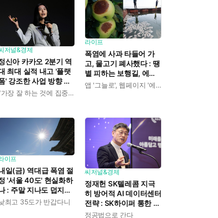
라이프
씨저널&경제
폭염에 사과 타들어 가
정신아 카카오 2분기 역
고, 물고기 폐사했다 : 땡
대 최대 실적 내고 '플랫
볕 피하는 보행길, 에어
폼' 강조한 사업 방향 발
컨 정거장 찾아 '대피'
앱 '그늘로', 웹페이지 '에어컨 정거장'
표 : "쿠팡이츠 들여오고
"가장 잘 하는 것에 집중하겠다"
AI 인프라 사업은 진출
안 해"
라이프
내일(금) 역대급 폭염 절
씨저널&경제
정 '서울 40도' 현실화하
정재헌 SK텔레콤 지극
나 : 주말 지나도 덥지만
히 방어적 AI 데이터센터
'최고 35도'로 수그러든
낮최고 35도가 반갑다니
전략 : SK하이퍼 통한 리
다
스크 분산에 "가져갈 수
정공법으로 간다