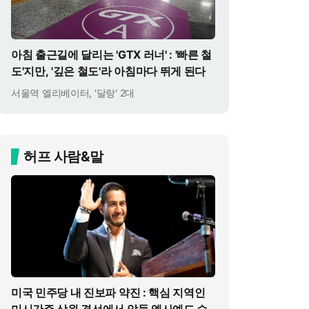
아침 출근길에 달리는 'GTX 러너' : '빠른 철
도'지만, '깊은 철도'라 아침마다 뛰게 된다
서울역 엘리베이터, '달랑' 2대
허프 사람&말
미국 민주당 내 진보파 약진 : 핵심 지역인