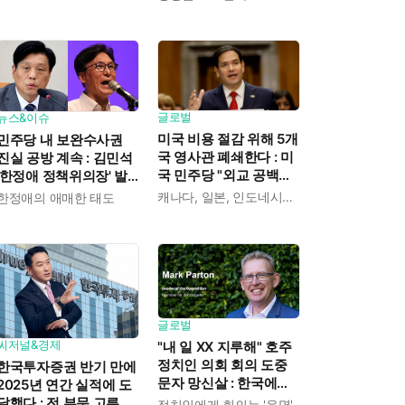
익도 제한" 분석도
글로벌
뉴스&이슈
미국 비용 절감 위해 5개
민주당 내 보완수사권
국 영사관 폐쇄한다 : 미
진실 공방 계속 : 김민석
국 민주당 "외교 공백에
'한정애 정책위의장' 발
중국이 파고들 수 있다"
언 근거로 내세우자 사
캐나다, 일본, 인도네시아, 카메룬, 그레나다
한정애의 애매한 태도
우려
무총장 지낸 조승래 반
박
글로벌
씨저널&경제
"내 일 XX 지루해" 호주
정치인 의회 회의 도중
한국투자증권 반기 만에
문자 망신살 : 한국에도
2025년 연간 실적에 도
이런 '사고' 많았지
달했다 : 전 부문 고른 성
정치인에게 회의는 '운명'