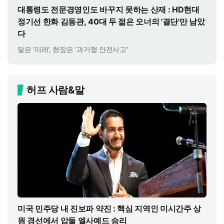
대통령도 전문경영인도 바꾸지 못하는 산재 : HD현대
정기선 한화 김동관, 40대 두 젊은 오너의 '결단'만 남았
다
말은 '미래', 현장은 '과거형 안전사고'
허프 사람&말
미국 민주당 내 진보파 약진 : 핵심 지역인 미시간주 상
원 경선에서 압둘 엘사예드 승리