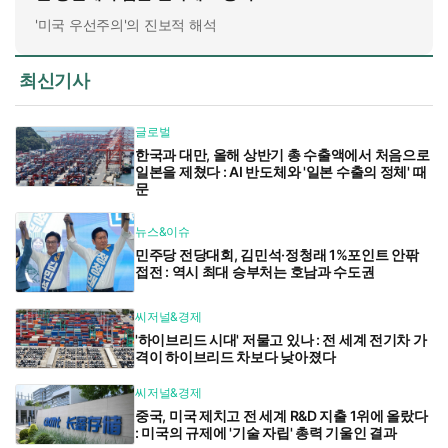
'미국 우선주의'의 진보적 해석
최신기사
글로벌
한국과 대만, 올해 상반기 총 수출액에서 처음으로
일본을 제쳤다 : AI 반도체와 '일본 수출의 정체' 때
문
뉴스&이슈
민주당 전당대회, 김민석·정청래 1%포인트 안팎
접전 : 역시 최대 승부처는 호남과 수도권
씨저널&경제
'하이브리드 시대' 저물고 있나 : 전 세계 전기차 가
격이 하이브리드 차보다 낮아졌다
씨저널&경제
중국, 미국 제치고 전 세계 R&D 지출 1위에 올랐다
: 미국의 규제에 '기술 자립' 총력 기울인 결과