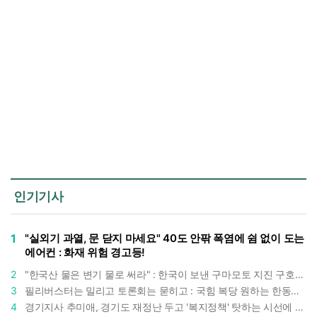
인기기사
1
"실외기 과열, 문 닫지 마세요" 40도 안팎 폭염에 쉼 없이 도는
에어컨 : 화재 위험 경고등!
2
"한국산 물은 변기 물로 써라" : 한국이 보낸 구마모토 지진 구호품에 한 일본인의 '어처구니 없는' 반응
3
필리버스터는 밀리고 토론회는 묻히고 : 국힘 복당 원하는 한동훈, '검사 정치'의 한계만 드러내나
4
경기지사 추미애, 경기도 재정난 두고 '복지정책' 탓하는 시선에 정면 반박 : "고령자와 아이 인구 급증"