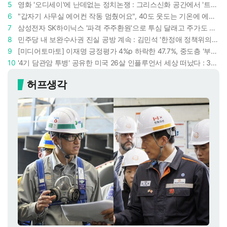
5
영화 '오디세이'에 난데없는 정치논쟁 : 그리스신화 공간에서 '트럼프 전쟁의 참혹함'이 보인다
6
"갑자기 사무실 에어컨 작동 멈췄어요", 40도 웃도는 기온에 에어컨도 숨이 찬다
7
삼성전자 SK하이닉스 '파격 주주환원'으로 투심 달래고 주가도 받칠까, 100조 넘는 추가 배당 재원에 쏠리는 눈
8
민주당 내 보완수사권 진실 공방 계속 : 김민석 '한정애 정책위의장' 발언 근거로 내세우자 사무총장 지낸 조승래 반박
9
[미디어토마토] 이재명 긍정평가 4%p 하락한 47.7%, 중도층 '부정 49.7% vs 긍정 42.9%'
10
'4기 담관암 투병' 공유한 미국 26살 인플루언서 세상 떠났다 : 3년간 보여준 희망과 용기
허프생각