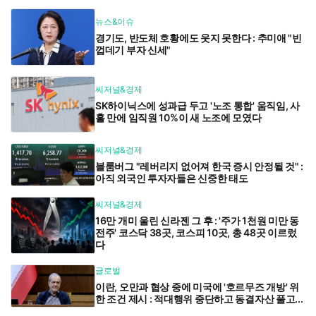
뉴스&이슈
경기도, 반도체 호황에도 웃지 못한다 : 추미애 "빈
껍데기 부자 신세"
씨저널&경제
SK하이닉스에 성과급 두고 '노조 통합' 움직임, 사
흘 만에 임직원 10%이 새 노조에 모였다
씨저널&경제
블룸버그 "레버리지 없어져 한국 증시 안정될 것" :
아직 외국인 투자자들은 신중한 태도
씨저널&경제
16만 개미 울린 신라젠 그 후 : '주가 1천원 미만 동
전주' 코스닥 38곳, 코스피 10곳, 총 48곳 이르렀
다
글로벌
이란, 오만과 협상 중에 미국에 '호르무즈 개방' 위
한 조건 제시 : 적대행위 중단하고 동결자산 풀고...