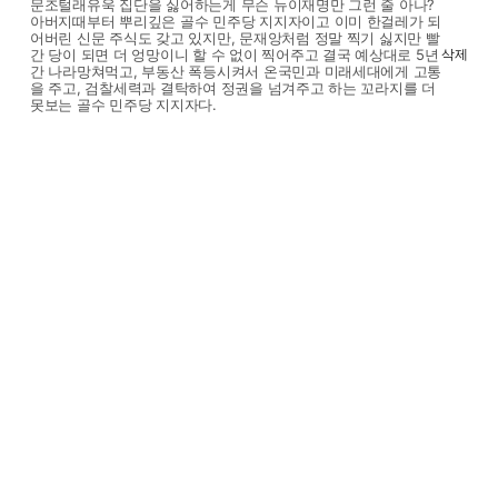
문조털래유욱 집단을 싫어하는게 무슨 뉴이재명만 그런 줄 아나?
아버지때부터 뿌리깊은 골수 민주당 지지자이고 이미 한걸레가 되
어버린 신문 주식도 갖고 있지만, 문재앙처럼 정말 찍기 싫지만 빨
간 당이 되면 더 엉망이니 할 수 없이 찍어주고 결국 예상대로 5년
삭제
간 나라망쳐먹고, 부동산 폭등시켜서 온국민과 미래세대에게 고통
을 주고, 검찰세력과 결탁하여 정권을 넘겨주고 하는 꼬라지를 더
못보는 골수 민주당 지지자다.