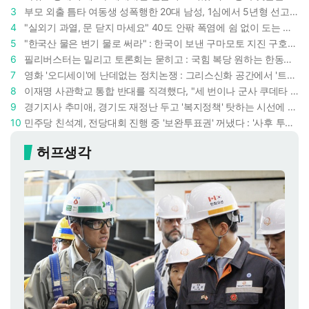
3
부모 외출 틈타 여동생 성폭행한 20대 남성, 1심에서 5년형 선고 : 친족 간 '암수범죄'의 심각성
4
"실외기 과열, 문 닫지 마세요" 40도 안팎 폭염에 쉼 없이 도는 에어컨 : 화재 위험 경고등!
5
"한국산 물은 변기 물로 써라" : 한국이 보낸 구마모토 지진 구호품에 한 일본인의 '어처구니 없는' 반응
6
필리버스터는 밀리고 토론회는 묻히고 : 국힘 복당 원하는 한동훈, '검사 정치'의 한계만 드러내나
7
영화 '오디세이'에 난데없는 정치논쟁 : 그리스신화 공간에서 '트럼프 전쟁의 참혹함'이 보인다
8
이재명 사관학교 통합 반대를 직격했다, "세 번이나 군사 쿠데타 했는데 압도적 지위"
9
경기지사 추미애, 경기도 재정난 두고 '복지정책' 탓하는 시선에 정면 반박 : "고령자와 아이 인구 급증"
10
민주당 친석계, 전당대회 진행 중 '보완투표권' 꺼냈다 : '사후 투표 허용' 무리수에 정청래 "투표 쿠데타"
허프생각