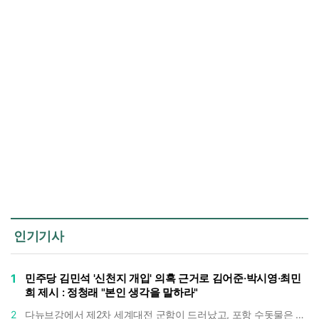
인기기사
1
민주당 김민석 '신천지 개입' 의혹 근거로 김어준·박시영·최민
희 제시 : 정청래 "본인 생각을 말하라"
2
다뉴브강에서 제2차 세계대전 군함이 드러났고, 포항 수돗물은 갑자기 짜졌다 : 폭염·가뭄이 만든 낯선 풍경