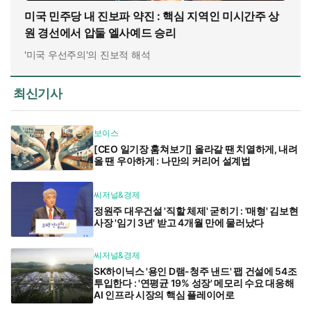
미국 민주당 내 진보파 약진 : 핵심 지역인 미시간주 상
원 경선에서 압둘 엘사예드 승리
'미국 우선주의'의 진보적 해석
최신기사
보이스
[CEO 일기장 훔쳐보기] 올라갈 땐 치열하게, 내려
올 땐 우아하게 : 나만의 커리어 설계법
씨저널&경제
정원주 대우건설 '직할 체제' 굳히기 : '매형' 김보현
사장 '임기 3년' 받고 4개월 만에 물러났다
씨저널&경제
SK하이닉스 '용인 D램-청주 낸드' 팹 건설에 54조
투입한다 : '연평균 19% 성장' 메모리 수요 대응해
AI 인프라 시장의 핵심 플레이어로