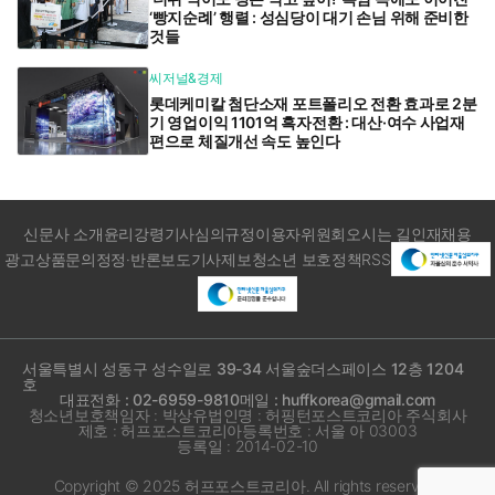
‘빵지순례’ 행렬 : 성심당이 대기 손님 위해 준비한
것들
씨저널&경제
롯데케미칼 첨단소재 포트폴리오 전환 효과로 2분
기 영업이익 1101억 흑자전환 : 대산·여수 사업재
편으로 체질개선 속도 높인다
신문사 소개
윤리강령
기사심의규정
이용자위원회
오시는 길
인재채용
광고상품문의
정정·반론보도
기사제보
청소년 보호정책
RSS
서울특별시 성동구 성수일로 39-34 서울숲더스페이스 12층 1204
호
대표전화 : 02-6959-9810
메일 : huffkorea@gmail.com
청소년보호책임자 : 박상유
법인명 : 허핑턴포스트코리아 주식회사
제호 : 허프포스트코리아
등록번호 : 서울 아 03003
등록일 : 2014-02-10
Copyright © 2025 허프포스트코리아. All rights reserved.