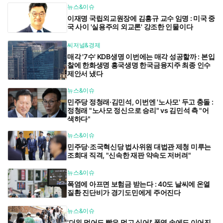
뉴스&이슈
이재명 국립외교원장에 김흥규 교수 임명 : 미국 중
국 사이 '실용주의 외교론' 강조한 인물이다
씨저널&경제
매각 '7수' KDB생명 이번에는 매각 성공할까 : 본입
찰에 한화생명 흥국생명 한국금융지주 최종 인수
제안서 냈다
뉴스&이슈
민주당 정청래·김민석, 이번엔 '노사모' 두고 충돌 :
정청래 "노사모 정신으로 승리" vs 김민석 측 "어
색하다"
뉴스&이슈
민주당·조국혁신당 법사위원 대법관 제청 미루는
조희대 직격, "신속한 재판 약속도 저버려"
뉴스&이슈
폭염에 아프면 보험금 받는다 : 40도 날씨에 온열
질환 진단비가 경기도민에게 주어진다
뉴스&이슈
'더위 먹어도 빵은 먹고 싶어!' 폭염 속에도 이어진