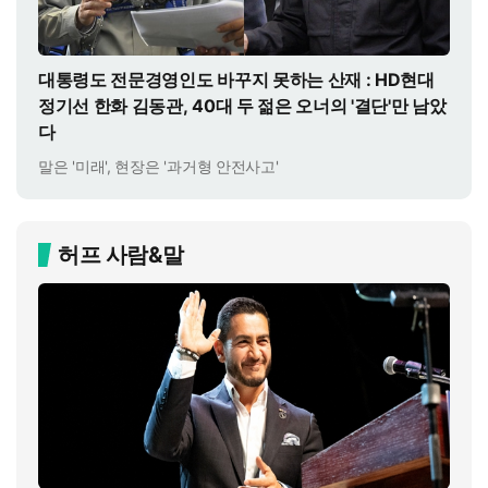
대통령도 전문경영인도 바꾸지 못하는 산재 : HD현대
정기선 한화 김동관, 40대 두 젊은 오너의 '결단'만 남았
다
말은 '미래', 현장은 '과거형 안전사고'
허프 사람&말