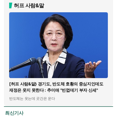
허프 사람&말
[허프 사람&말} 경기도, 반도체 호황의 중심지인데도
재정은 웃지 못한다 : 추미애 "빈껍데기 부자 신세"
반도체는 웃는데 곳간은 운다
최신기사