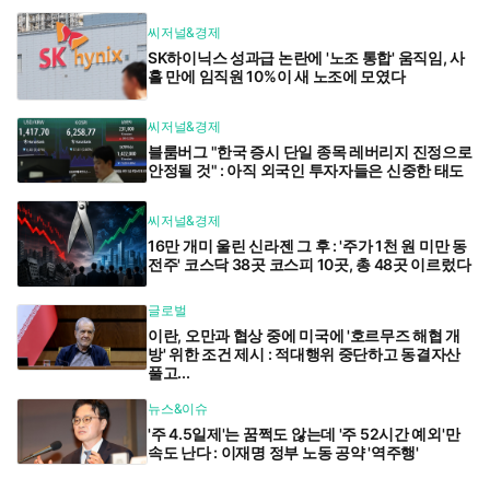
씨저널&경제
SK하이닉스 성과급 논란에 '노조 통합' 움직임, 사
흘 만에 임직원 10%이 새 노조에 모였다
씨저널&경제
블룸버그 "한국 증시 단일 종목 레버리지 진정으로
안정될 것" : 아직 외국인 투자자들은 신중한 태도
씨저널&경제
16만 개미 울린 신라젠 그 후 : '주가 1천 원 미만 동
전주' 코스닥 38곳 코스피 10곳, 총 48곳 이르렀다
글로벌
이란, 오만과 협상 중에 미국에 '호르무즈 해협 개
방' 위한 조건 제시 : 적대행위 중단하고 동결자산
풀고...
뉴스&이슈
'주 4.5일제'는 꿈쩍도 않는데 '주 52시간 예외'만
속도 난다 : 이재명 정부 노동 공약 '역주행'