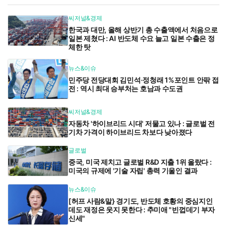
씨저널&경제
한국과 대만, 올해 상반기 총 수출액에서 처음으로
일본 제쳤다 : AI 반도체 수요 늘고 일본 수출은 정
체한 탓
뉴스&이슈
민주당 전당대회 김민석·정청래 1%포인트 안팎 접
전 : 역시 최대 승부처는 호남과 수도권
씨저널&경제
자동차 '하이브리드 시대' 저물고 있나 : 글로벌 전
기차 가격이 하이브리드 차보다 낮아졌다
글로벌
중국, 미국 제치고 글로벌 R&D 지출 1위 올랐다 :
미국의 규제에 '기술 자립' 총력 기울인 결과
뉴스&이슈
[허프 사람&말} 경기도, 반도체 호황의 중심지인
데도 재정은 웃지 못한다 : 추미애 "빈껍데기 부자
신세"