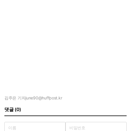
김주은 기자
june90@huffpost.kr
댓글 (0)