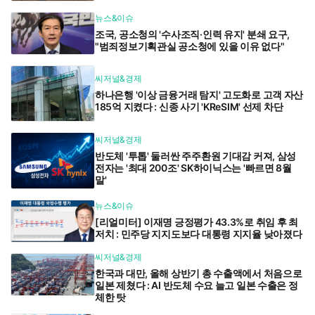
뉴스&이슈
조국, 공소청의 '수사조직·인력 유지' 분쇄 요구,
"범죄정보기획관실 공소청에 있을 이유 없다"
씨저널&경제
하나은행 '이상 금융거래 탐지' 고도화로 고객 자산
185억 지켰다 : 신종 사기 'KReSIM' 선제 차단
씨저널&경제
반도체 '투톱' 둘러싼 주주환원 기대감 커져, 삼성
전자는 '최대 200조' SK하이닉스는 '빠르면 8월
말'
뉴스&이슈
[리얼미터] 이재명 긍정평가 43.3%로 취임 후 최
저치 : 민주당 지지도보다 대통령 지지율 낮아졌다
씨저널&경제
한국과 대만, 올해 상반기 총 수출액에서 처음으로
일본 제쳤다 : AI 반도체 수요 늘고 일본 수출은 정
체한 탓