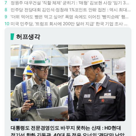
7
정원주 대우건설 '직할 체제' 굳히기 : '매형' 김보현 사장 '임기 3년' 받고 4개월 만에 물러났다
8
민주당 전당대회 김민석·정청래 1%포인트 안팎 접전 : 역시 최대 승부처는 호남과 수도권
9
'더위 먹어도 빵은 먹고 싶어!' 폭염 속에도 이어진 ‘빵지순례’ 행렬 : 성심당이 대기 손님 위해 준비한 것들
10
미국 민주당, '트럼프 회사에 200만 달러 지급' 한국 기업 조사 착수 : 트럼프 덕분에 이득 챙기려 했나
허프생각
대통령도 전문경영인도 바꾸지 못하는 산재 : HD현대
정기선 한화 김동관, 40대 두 젊은 오너의 '결단'만 남았