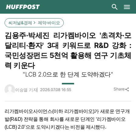
씨저널&경제
제약·바이오
김용주·박세진 리가켐바이오 '초격차·모
달리티·환자' 3대 키워드로 R&D 강화 :
국민성장펀드 5천억 활용해 연구 기초체
력 키운다
"LCB 2.0으로 한 단계 도약하겠다"
Share
이승열 기자
2026.07.08 16:55
share
리가켐바이오사이언스(이하 리가켐바이오)가 새로운 연구개
발(R&D) 전략을 통해 회사를 새로운 단계인 ‘리가켐바이오
(LCB) 2.0’으로 도약시키겠다는 비전을 제시했다.