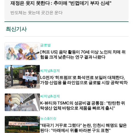
재정은 웃지 못한다 : 추미애 "빈껍데기 부자 신세"
반도체는 웃는데 곳간은 운다
최신기사
글로벌
[허프 US] 음악 활동이 70세 이상 노인의 치매 위
험을 크게 낮춘다는 연구 결과 나왔다
씨저널&경제
LG전자 '히트펌프'로 화석연료 보일러 대체한다,
가정·산업용 풀 라인업으로 글로벌 시장 공략 박차
씨저널&경제
K-뷰티와 TSMC의 성공비결 공통점 : "탄탄한 위
탁생산 업체 바탕으로 제품을 빠르게 출시"
뉴스&이슈
"태극기 거꾸로 그렸다" 논란, 인천시 해명도 말은
된다 : "아래에서 위를 바라본 구도 표현"