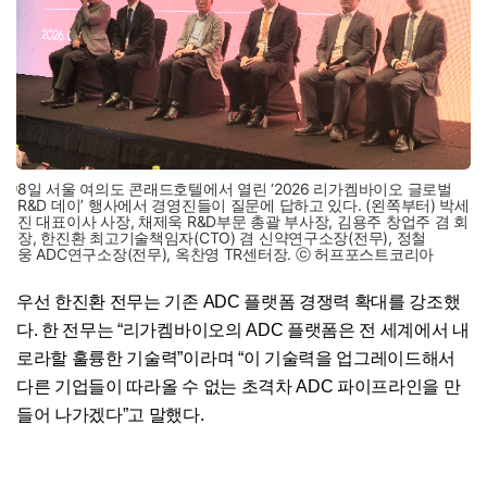
8일 서울 여의도 콘래드호텔에서 열린 ‘2026 리가켐바이오 글로벌
R&D 데이’ 행사에서 경영진들이 질문에 답하고 있다. (왼쪽부터) 박세
진 대표이사 사장, 채제욱 R&D부문 총괄 부사장, 김용주 창업주 겸 회
장, 한진환 최고기술책임자(CTO) 겸 신약연구소장(전무), 정철
웅 ADC연구소장(전무), 옥찬영 TR센터장. ⓒ 허프포스트코리아
우선 한진환 전무는 기존 ADC 플랫폼 경쟁력 확대를 강조했
다. 한 전무는 “리가켐바이오의 ADC 플랫폼은 전 세계에서 내
로라할 훌륭한 기술력”이라며 “이 기술력을 업그레이드해서
다른 기업들이 따라올 수 없는 초격차 ADC 파이프라인을 만
들어 나가겠다”고 말했다.