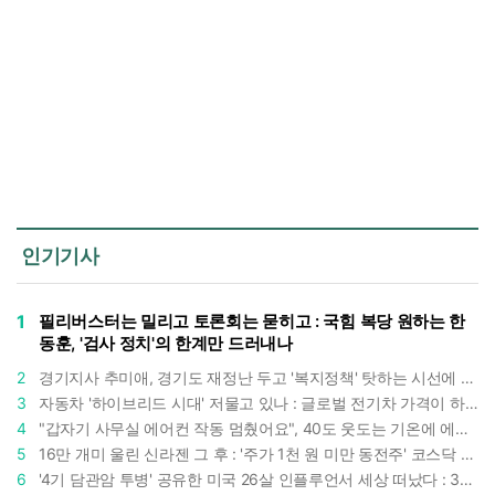
인기기사
1
필리버스터는 밀리고 토론회는 묻히고 : 국힘 복당 원하는 한
동훈, '검사 정치'의 한계만 드러내나
2
경기지사 추미애, 경기도 재정난 두고 '복지정책' 탓하는 시선에 정면 반박 : "고령자와 아이 인구 급증"
3
자동차 '하이브리드 시대' 저물고 있나 : 글로벌 전기차 가격이 하이브리드 차보다 낮아졌다
4
"갑자기 사무실 에어컨 작동 멈췄어요", 40도 웃도는 기온에 에어컨도 숨이 찬다
5
16만 개미 울린 신라젠 그 후 : '주가 1천 원 미만 동전주' 코스닥 38곳 코스피 10곳, 총 48곳 이르렀다
6
'4기 담관암 투병' 공유한 미국 26살 인플루언서 세상 떠났다 : 3년간 보여준 희망과 용기