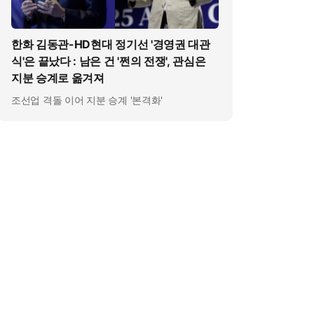
한화 김동관-HD현대 정기선 '경영권 대관
식'은 끝났다 : 남은 건 '쩐의 전쟁', 관심은
지분 승계로 옮겨져
조선업 격돌 이어 지분 승계 '본격화'