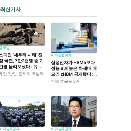
최신기사
글로벌
스페인 '세우타 사태' 진
씨저널&경제
정 국면, 7만2천명 중 7
삼성전자가 HBM5보다
만명 돌려보냈다 : 유럽
성능 8배 높은 차세대 메
연합 "만족스럽게 대처"
유럽 '난민' 문제의 폭발력
모리 zHBM 공개했다 :
고객 맞춤형 설계 가능
전력 효율도 3배
한 3D 메모리 솔루션
씨저널&경제
씨저널&경제