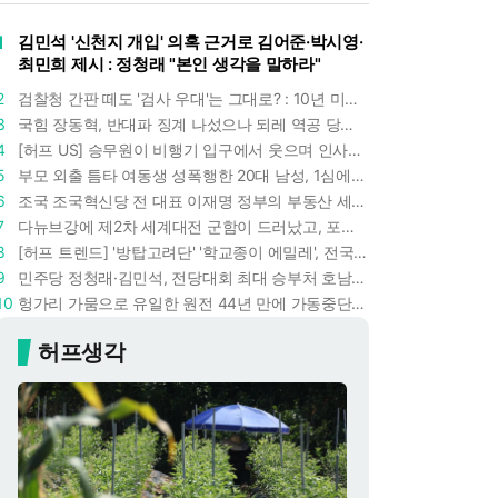
1
김민석 '신천지 개입' 의혹 근거로 김어준·박시영·
최민희 제시 : 정청래 "본인 생각을 말하라"
2
검찰청 간판 떼도 '검사 우대'는 그대로? : 10년 미만 검사는 중수청 4급 수사관으로 직행한다
3
국힘 장동혁, 반대파 징계 나섰으나 되레 역공 당했다 : 조경태 "4월 방미 2억 쓴 대표부터 징계해야"
4
[허프 US] 승무원이 비행기 입구에서 웃으며 인사하는 '진짜' 이유 : 찰나의 순간에 날카로운 관찰
5
부모 외출 틈타 여동생 성폭행한 20대 남성, 1심에서 5년형 선고 : 친족 간 '암수범죄'의 심각성
6
조국 조국혁신당 전 대표 이재명 정부의 부동산 세제개편안 비판했다 : '공공주택 대전환' 촉구
7
다뉴브강에 제2차 세계대전 군함이 드러났고, 포항 수돗물은 갑자기 짜졌다 : 폭염·가뭄이 만든 낯선 풍경
8
[허프 트렌드] '방탑고려단' '학교종이 에밀레', 전국 275팀 몰린 2026년 국립중앙박물관 분장대회 : 숨은 실력자들 나온다
9
민주당 정청래·김민석, 전당대회 최대 승부처 호남 표심잡기 총력 : 격차 10%p 안이냐, 밖이냐
10
헝가리 가뭄으로 유일한 원전 44년 만에 가동중단 : 기후위기에 원자력 발전의 새 약점
허프생각