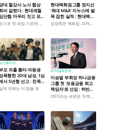
양대 철강사 노사 협상
현대백화점그룹 정지선
희비 갈렸다 : 현대제철
'최대 M&A' 지누스에 발
임단협 마무리 짓고 포
목 잡힌 실적 : 현대백화
스코는 조정 연장
점 올해 2분기 영업이익
포스코 첫 파업 기로에 섰다
성장축은 백화점, 과제는 지누스
전년 비해 8.7% 감소
뉴스&이슈
부모 외출 틈타 여동생
씨저널&경제
성폭행한 20대 남성, 1심
이승열 부회장 하나금융
에서 5년형 선고 : 친족
그룹 첫 '포용금융 최고
간 '암수범죄'의 심각성
실제 피해는 더 많을 듯
책임자'로 선임 : 하반기
추진 과제 확립하고 실
CIFO라는 새로운 직책이 생겼다
행 속도 끌어올린다