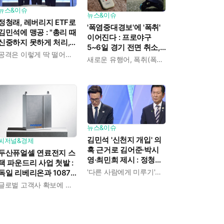
뉴스&이슈
뉴스&이슈
정청래, 레버리지 ETF로
'폭염중대경보'에 '폭취'
김민석에 맹공 : "총리 때
이어진다 : 프로야구
신중하지 못하게 처리,
5~6일 경기 전면 취소,
사과 한마디 없다"
공격은 이렇게 딱 떨어지게
경복궁 수문장 교대식
새로운 유행어, 폭취(폭염취소)
중단
뉴스&이슈
김민석 '신천지 개입' 의
씨저널&경제
혹 근거로 김어준·박시
두산퓨얼셀 연료전지 스
영·최민희 제시 : 정청래
택 파운드리 사업 첫발 :
"본인 생각을 말하라"
'다른 사람에게 미루기'는 버릇인듯
독일 리베리온과 1087
억 규모 공급계약, 역대
글로벌 고객사 확보에 힘쓴다
최대 수출 성과