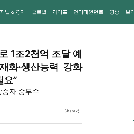
저널 & 경제
글로벌
라이프
엔터테인먼트
영상
보
 1조2천억 조달 예
내재화·생산능력 강화
필요”
유상증자 승부수
Share
share