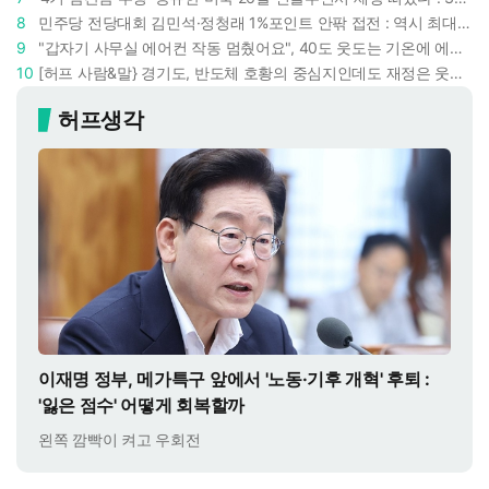
8
민주당 전당대회 김민석·정청래 1%포인트 안팎 접전 : 역시 최대 승부처는 호남과 수도권
9
"갑자기 사무실 에어컨 작동 멈췄어요", 40도 웃도는 기온에 에어컨도 숨이 찬다
10
[허프 사람&말} 경기도, 반도체 호황의 중심지인데도 재정은 웃지 못한다 : 추미애 "빈껍데기 부자 신세"
허프생각
이재명 정부, 메가특구 앞에서 '노동·기후 개혁' 후퇴 :
'잃은 점수' 어떻게 회복할까
왼쪽 깜빡이 켜고 우회전