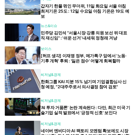
갑자기 한풀 꺾인 무더위, 11일 화요일 서울 아침
최저기온 25도 : 12일 수요일 아침 기온은 19도 예
보
뉴스&이슈
민주당 김민석 "서울시장·강릉 의원 보선 뒤 대표
직 재신임" : '쉬운 선거' 내세워 정청래 겨냥
보이스
[허프 생각] 이재명 정부, 메가특구 앞에서 '노동·
기후 개혁' 후퇴 : '잃은 점수' 어떻게 회복할까
씨저널&경제
한화그룹 KAI 지분 15% 넘기며 기업결합심사 신
청 예정, "2대주주로서 의사결정 참여 검토"
씨저널&경제
'AI 투자 거품론' 논란 계속된다 : 다만, 최근 미국 기
술기업 실적 발표에서 '긍정적 신호' 보인다
씨저널&경제
네이버 엔비디아 AI 팩토리 모멘텀 확보에도 시장