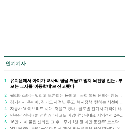
인기기사
1
유치원에서 아이가 교사의 팔을 깨물고 밀쳐 뇌진탕 진단 : 부
모는 교사를 '아동학대'로 신고했다
2
필리버스터는 밀리고 토론회는 묻히고 : 국힘 복당 원하는 한동훈, '검사 정치'의 한계만 드러내나
3
경기지사 추미애, 경기도 재정난 두고 '복지정책' 탓하는 시선에 정면 반박 : "고령자와 아이 인구 급증"
4
자동차 '하이브리드 시대' 저물고 있나 : 글로벌 전기차 가격이 하이브리드 차보다 낮아졌다
5
민주당 전당대회 정청래 "지고도 이겼다" : 당대표 지역경선 2주차서도 격차 1%p대로 버텼다
6
16만 개미 울린 신라젠 그 후 : '주가 1천 원 미만 동전주' 코스닥 38곳 코스피 10곳, 총 48곳 이르렀다
7
'4기 담관암 투병' 공유한 미국 26살 인플루언서 세상 떠났다 : 3년간 보여준 희망과 용기