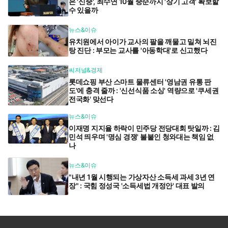
은 '신중', 최수연 10월 중순까지 '장기 고객' 확보할
수 있을까
뉴스&이슈
유치원에서 아이가 교사의 팔을 깨물고 밀쳐 뇌진
탕 진단 : 부모는 교사를 '아동학대'로 신고했다
씨저널&경제
롯데쇼핑 부산 스마트 물류센터 '영남권 유통 판
도'에 충격 줄까 : '신선식품 소싱' 역량으로 '쿠세권
전국화' 맞선다
뉴스&이슈
이재명 지지율 하락이 민주당 전당대회 탓일까 : 김
민석 띄우며 '명심 경쟁' 불붙인 청와대는 책임 없
나
뉴스&이슈
"내년 1월 시행되는 가상자산 소득세 과세 3년 연
장" : 국힘 정성국 '소득세법 개정안' 대표 발의