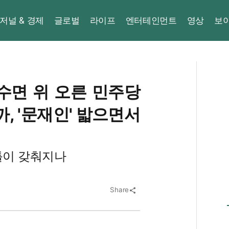
저널 & 경제
글로벌
라이프
엔터테인먼트
영상
보
수면 위 오른 민주당
, '문재인' 밟으면서
 틀이 갖춰지나
Share
share