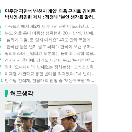
1
민주당 김민석 '신천지 개입' 의혹 근거로 김어준·
박시영·최민희 제시 : 정청래 "본인 생각을 말하
라"
2
다뉴브강에서 제2차 세계대전 군함이 드러났고, 포항 수돗물은 갑자기 짜졌다 : 폭염·가뭄이 만든 낯선 풍경
3
부모 외출 틈타 여동생 성폭행한 20대 남성, 1심에서 5년형 선고 : 친족 간 '암수범죄'의 심각성
4
"실외기 과열, 문 닫지 마세요" 40도 안팎 폭염에 쉼 없이 도는 에어컨 : 화재 위험 경고등!
5
"한국산 물은 변기 물로 써라" : 한국이 보낸 구마모토 지진 구호품에 한 일본인의 '어처구니 없는' 반응
6
필리버스터는 밀리고 토론회는 묻히고 : 국힘 복당 원하는 한동훈, '검사 정치'의 한계만 드러내나
7
경기지사 추미애, 경기도 재정난 두고 '복지정책' 탓하는 시선에 정면 반박 : "고령자와 아이 인구 급증"
8
영화 '오디세이'에 난데없는 정치논쟁 : 그리스신화 공간에서 '트럼프 전쟁의 참혹함'이 보인다
9
이재명 사관학교 통합 반대를 직격했다, "세 번이나 군사 쿠데타 했는데 압도적 지위"
10
민주당 친석계, 전당대회 진행 중 '보완투표권' 꺼냈다 : '사후 투표 허용' 무리수에 정청래 "투표 쿠데타"
허프생각