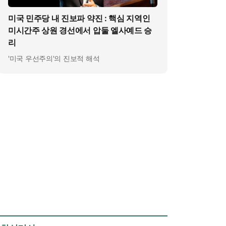
미국 민주당 내 진보파 약진 : 핵심 지역인
미시간주 상원 경선에서 압둘 엘사예드 승
리
'미국 우선주의'의 진보적 해석