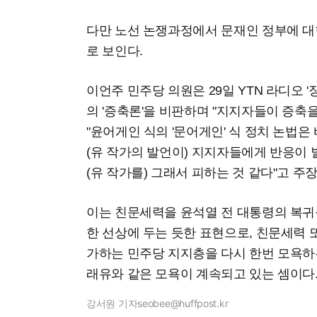
다만 노선 논쟁과정에서 문재인 정부에 대
로 보인다.
이언주 민주당 의원은 29일 YTN 라디오 
의 '증축론'을 비판하며 "지지자들이 증축
"윤어게인 식의 '문어게인' 식 정치 논법은 
(유 작가의 발언이) 지지자들에게 반응이 별
(유 작가를) 그래서 피하는 것 같다"고 주
이는 친문세력을 윤석열 전 대통령의 복귀를
한 선상에 두는 듯한 표현으로, 친문세력
가하는 민주당 지지층을 다시 한번 모욕하는
래유와 같은 모욕이 계속되고 있는 셈이다
강서원 기자
seobee@huffpost.kr