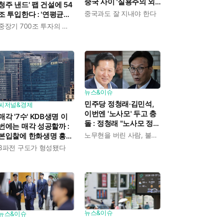
중국 사이 '실용주의 외
청주 낸드' 팹 건설에 54
교론' 강조한 인물이다
중국과도 잘 지내야 한다
조 투입한다 : '연평균
19% 성장' 메모리 수요
중장기 700조 투자의 단계적 이행
대응해 AI 인프라 시장의
핵심 플레이어로
뉴스&이슈
민주당 정청래·김민석,
씨저널&경제
이번엔 '노사모' 두고 충
매각 '7수' KDB생명 이
돌 : 정청래 "노사모 정신
번에는 매각 성공할까 :
으로 승리" vs 김민석 측
노무현을 버린 사람, 불편하겠지
본입찰에 한화생명 흥국
"어색하다"
생명 한국금융지주 최종
3파전 구도가 형성됐다
인수제안서 냈다
뉴스&이슈
뉴스&이슈