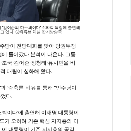
 '김어준의 다스뵈이다' 400회 특집에 출연해
고 있다. ⓒ유튜브 채널 딴지방송국
민주당이 전당대회를 맞아 당권투쟁
결에 들어갔다 분석이 나온다. 그동
인·조국·김어준·정청래·유시민을 비
적 대립이 심화해 왔다.
과 '증축론' 비유를 통해 "민주당이
물었다.
다스뵈이다'에 출연해 이재명 대통령이
도가 오히려 기존 핵심 지지층의 이
 이 대통령이 기존 지지층의 공감