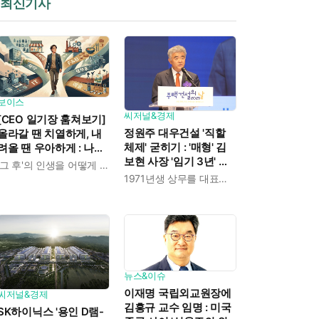
최신기사
보이스
씨저널&경제
[CEO 일기장 훔쳐보기]
정원주 대우건설 '직할
올라갈 땐 치열하게, 내
체제' 굳히기 : '매형' 김
려올 땐 우아하게 : 나만
보현 사장 '임기 3년' 받
의 커리어 설계법
'그 후'의 인생을 어떻게 살 것인가
고 4개월 만에 물러났다
1971년생 상무를 대표이사로 발탁
뉴스&이슈
이재명 국립외교원장에
씨저널&경제
김흥규 교수 임명 : 미국
SK하이닉스 '용인 D램-