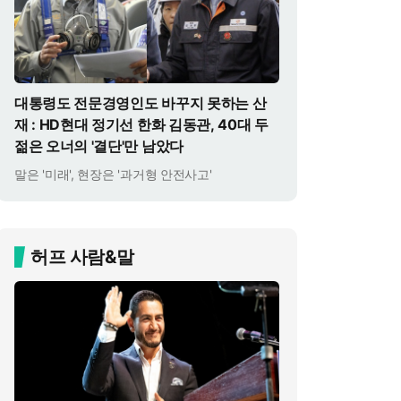
대통령도 전문경영인도 바꾸지 못하는 산
재 : HD현대 정기선 한화 김동관, 40대 두
젊은 오너의 '결단'만 남았다
말은 '미래', 현장은 '과거형 안전사고'
허프 사람&말