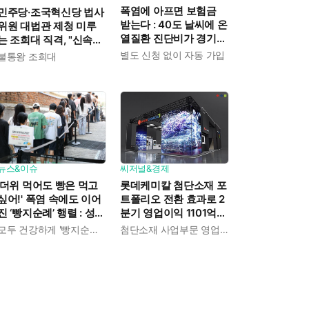
폭염에 아프면 보험금
민주당·조국혁신당 법사
받는다 : 40도 날씨에 온
위원 대법관 제청 미루
열질환 진단비가 경기도
는 조희대 직격, "신속한
민에게 주어진다
재판 약속도 저버려"
별도 신청 없이 자동 가입
불통왕 조희대
뉴스&이슈
씨저널&경제
'더위 먹어도 빵은 먹고
롯데케미칼 첨단소재 포
싶어!' 폭염 속에도 이어
트폴리오 전환 효과로 2
진 ‘빵지순례’ 행렬 : 성심
분기 영업이익 1101억
당이 대기 손님 위해 준
흑자전환 : 대산·여수 사
모두 건강하게 '빵지순례' 마치시길.
첨단소재 사업부문 영업이익 1325억 원
비한 것들
업재편으로 체질개선 속
도 높인다