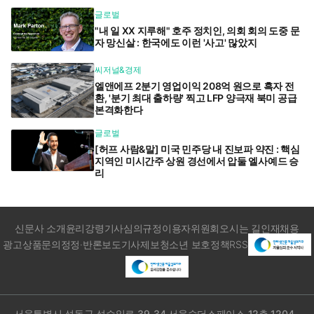
글로벌
"내 일 XX 지루해" 호주 정치인, 의회 회의 도중 문
자 망신살 : 한국에도 이런 '사고' 많았지
씨저널&경제
엘앤에프 2분기 영업이익 208억 원으로 흑자 전
환, '분기 최대 출하량' 찍고 LFP 양극재 북미 공급
본격화한다
글로벌
[허프 사람&말] 미국 민주당 내 진보파 약진 : 핵심
지역인 미시간주 상원 경선에서 압둘 엘사예드 승
리
신문사 소개
윤리강령
기사심의규정
이용자위원회
오시는 길
인재채용
광고상품문의
정정·반론보도
기사제보
청소년 보호정책
RSS
서울특별시 성동구 성수일로 39-34 서울숲더스페이스 12층 1204