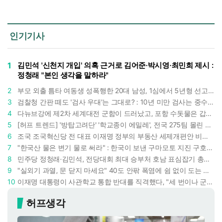
인기기사
1
김민석 '신천지 개입' 의혹 근거로 김어준·박시영·최민희 제시 :
정청래 "본인 생각을 말하라"
2
부모 외출 틈타 여동생 성폭행한 20대 남성, 1심에서 5년형 선고 : 친족 간 '암수범죄'의 심각성
3
검찰청 간판 떼도 '검사 우대'는 그대로? : 10년 미만 검사는 중수청 4급 수사관으로 직행한다
4
다뉴브강에 제2차 세계대전 군함이 드러났고, 포항 수돗물은 갑자기 짜졌다 : 폭염·가뭄이 만든 낯선 풍경
5
[허프 트렌드] '방탑고려단' '학교종이 에밀레', 전국 275팀 몰린 2026년 국립중앙박물관 분장대회 : 숨은 실력자들 나온다
6
조국 조국혁신당 전 대표 이재명 정부의 부동산 세제개편안 비판했다 : '공공주택 대전환' 촉구
7
"한국산 물은 변기 물로 써라" : 한국이 보낸 구마모토 지진 구호품에 한 일본인이 보인 반응
8
민주당 정청래·김민석, 전당대회 최대 승부처 호남 표심잡기 총력 : 격차 10%p 안이냐, 밖이냐
9
"실외기 과열, 문 닫지 마세요" 40도 안팎 폭염에 쉼 없이 도는 에어컨 : 화재 위험 경고등!
10
이재명 대통령이 사관학교 통합 반대를 직격했다, "세 번이나 군사 쿠데타 했는데 압도적 지위"
허프생각