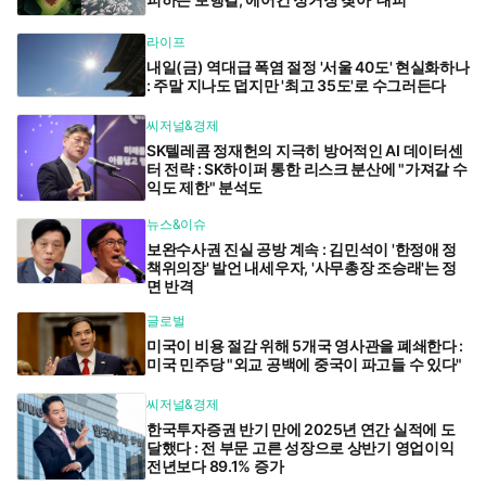
라이프
내일(금) 역대급 폭염 절정 '서울 40도' 현실화하나
: 주말 지나도 덥지만 '최고 35도'로 수그러든다
씨저널&경제
SK텔레콤 정재헌의 지극히 방어적인 AI 데이터센
터 전략 : SK하이퍼 통한 리스크 분산에 "가져갈 수
익도 제한" 분석도
뉴스&이슈
보완수사권 진실 공방 계속 : 김민석이 '한정애 정
책위의장' 발언 내세우자, '사무총장 조승래'는 정
면 반격
글로벌
미국이 비용 절감 위해 5개국 영사관을 폐쇄한다 :
미국 민주당 "외교 공백에 중국이 파고들 수 있다"
씨저널&경제
한국투자증권 반기 만에 2025년 연간 실적에 도
달했다 : 전 부문 고른 성장으로 상반기 영업이익
전년보다 89.1% 증가