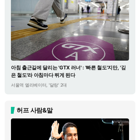
아침 출근길에 달리는 'GTX 러너' : '빠른 철도'지만, '깊
은 철도'라 아침마다 뛰게 된다
서울역 엘리베이터, '달랑' 2대
허프 사람&말