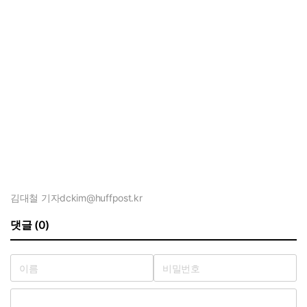
김대철 기자
dckim@huffpost.kr
댓글 (0)