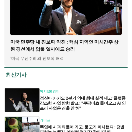
미국 민주당 내 진보파 약진 : 핵심 지역인 미시간주 상
원 경선에서 압둘 엘사예드 승리
'미국 우선주의'의 진보적 해석
최신기사
씨저널&경제
정신아 카카오 2분기 역대 최대 실적 내고 '플랫폼'
강조한 사업 방향 발표 : "쿠팡이츠 들여오고 AI 인
프라 사업은 진출 안 해"
라이프
폭염에 사과 타들어 가고, 물고기 폐사했다 : 땡볕
피하는 보행길, 에어컨 정거장 찾아 '대피'