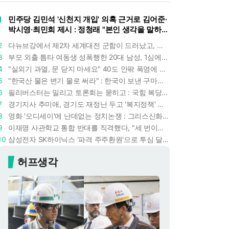
1
민주당 김민석 '신천지 개입' 의혹 근거로 김어준·
박시영·최민희 제시 : 정청래 "본인 생각을 말하
라"
2
다뉴브강에서 제2차 세계대전 군함이 드러났고, 포항 수돗물은 갑자기 짜졌다 : 폭염·가뭄이 만든 낯선 풍경
3
부모 외출 틈타 여동생 성폭행한 20대 남성, 1심에서 5년형 선고 : 친족 간 '암수범죄'의 심각성
4
"실외기 과열, 문 닫지 마세요" 40도 안팎 폭염에 쉼 없이 도는 에어컨 : 화재 위험 경고등!
5
"한국산 물은 변기 물로 써라" : 한국이 보낸 구마모토 지진 구호품에 한 일본인의 '어처구니 없는' 반응
6
필리버스터는 밀리고 토론회는 묻히고 : 국힘 복당 원하는 한동훈, '검사 정치'의 한계만 드러내나
7
경기지사 추미애, 경기도 재정난 두고 '복지정책' 탓하는 시선에 정면 반박 : "고령자와 아이 인구 급증"
8
영화 '오디세이'에 난데없는 정치논쟁 : 그리스신화 공간에서 '트럼프 전쟁의 참혹함'이 보인다
9
이재명 사관학교 통합 반대를 직격했다, "세 번이나 군사 쿠데타 했는데 압도적 지위"
10
삼성전자 SK하이닉스 '파격 주주환원'으로 투심 달래고 주가도 받칠까, 100조 넘는 추가 배당 재원에 쏠리는 눈
허프생각