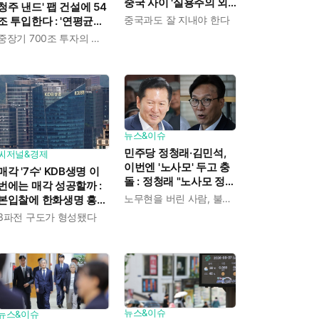
중국 사이 '실용주의 외
청주 낸드' 팹 건설에 54
교론' 강조한 인물이다
중국과도 잘 지내야 한다
조 투입한다 : '연평균
19% 성장' 메모리 수요
중장기 700조 투자의 단계적 이행
대응해 AI 인프라 시장의
핵심 플레이어로
뉴스&이슈
민주당 정청래·김민석,
씨저널&경제
이번엔 '노사모' 두고 충
매각 '7수' KDB생명 이
돌 : 정청래 "노사모 정신
번에는 매각 성공할까 :
으로 승리" vs 김민석 측
노무현을 버린 사람, 불편하겠지
본입찰에 한화생명 흥국
"어색하다"
생명 한국금융지주 최종
3파전 구도가 형성됐다
인수제안서 냈다
뉴스&이슈
뉴스&이슈