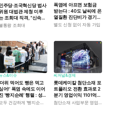
폭염에 아프면 보험금
민주당·조국혁신당 법사
받는다 : 40도 날씨에 온
위원 대법관 제청 미루
열질환 진단비가 경기도
는 조희대 직격, "신속한
민에게 주어진다
재판 약속도 저버려"
별도 신청 없이 자동 가입
불통왕 조희대
뉴스&이슈
씨저널&경제
'더위 먹어도 빵은 먹고
롯데케미칼 첨단소재 포
싶어!' 폭염 속에도 이어
트폴리오 전환 효과로 2
진 ‘빵지순례’ 행렬 : 성심
분기 영업이익 1101억
당이 대기 손님 위해 준
흑자전환 : 대산·여수 사
모두 건강하게 '빵지순례' 마치시길.
첨단소재 사업부문 영업이익 1325억 원
비한 것들
업재편으로 체질개선 속
도 높인다