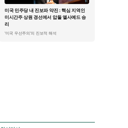
미국 민주당 내 진보파 약진 : 핵심 지역인
미시간주 상원 경선에서 압둘 엘사예드 승
리
'미국 우선주의'의 진보적 해석