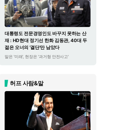
대통령도 전문경영인도 바꾸지 못하는 산
재 : HD현대 정기선 한화 김동관, 40대 두
젊은 오너의 '결단'만 남았다
말은 '미래', 현장은 '과거형 안전사고'
허프 사람&말