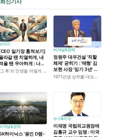
최신기사
보이스
씨저널&경제
[CEO 일기장 훔쳐보기]
정원주 대우건설 '직할
올라갈 땐 치열하게, 내
체제' 굳히기 : '매형' 김
려올 땐 우아하게 : 나만
보현 사장 '임기 3년' 받
의 커리어 설계법
'그 후'의 인생을 어떻게 살 것인가
고 4개월 만에 물러났다
1971년생 상무를 대표이사로 발탁
뉴스&이슈
이재명 국립외교원장에
씨저널&경제
김흥규 교수 임명 : 미국
SK하이닉스 '용인 D램-