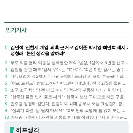
인기기사
1
김민석 '신천지 개입' 의혹 근거로 김어준·박시영·최민희 제시 :
정청래 "본인 생각을 말하라"
2
부모 외출 틈타 여동생 성폭행한 20대 남성, 1심에서 5년형 선고 : 친족 간 '암수범죄'의 심각성
3
검찰청 간판 떼도 '검사 우대'는 그대로? : 10년 미만 검사는 중수청 4급 수사관으로 직행한다
4
다뉴브강에 제2차 세계대전 군함이 드러났고, 포항 수돗물은 갑자기 짜졌다 : 폭염·가뭄이 만든 낯선 풍경
5
[허프 트렌드] '방탑고려단' '학교종이 에밀레', 전국 275팀 몰린 2026년 국립중앙박물관 분장대회 : 숨은 실력자들 나온다
6
조국 조국혁신당 전 대표 이재명 정부의 부동산 세제개편안 비판했다 : '공공주택 대전환' 촉구
7
"한국산 물은 변기 물로 써라" : 한국이 보낸 구마모토 지진 구호품에 한 일본인이 보인 반응
8
민주당 정청래·김민석, 전당대회 최대 승부처 호남 표심잡기 총력 : 격차 10%p 안이냐, 밖이냐
9
"실외기 과열, 문 닫지 마세요" 40도 안팎 폭염에 쉼 없이 도는 에어컨 : 화재 위험 경고등!
10
이재명 대통령이 사관학교 통합 반대를 직격했다, "세 번이나 군사 쿠데타 했는데 압도적 지위"
허프생각