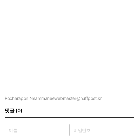
Pocharapon Neammanee
webmaster@huffpost.kr
댓글 (0)