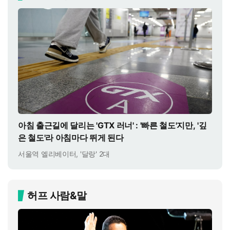
아침 출근길에 달리는 'GTX 러너' : '빠른 철도'지만, '깊
은 철도'라 아침마다 뛰게 된다
서울역 엘리베이터, '달랑' 2대
허프 사람&말