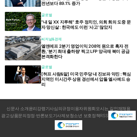
전년보다 89.1% 증가
글로벌
"내 일 XX 지루해" 호주 정치인, 의회 회의 도중 문
자 망신살 : 한국에도 이런 '사고' 많았지
씨저널&경제
엘앤에프 2분기 영업이익 208억 원으로 흑자 전
환, '분기 최대 출하량' 찍고 LFP 양극재 북미 공급
본격화한다
글로벌
[허프 사람&말] 미국 민주당 내 진보파 약진 : 핵심
지역인 미시간주 상원 경선에서 압둘 엘사예드 승
리
신문사 소개
윤리강령
기사심의규정
이용자위원회
오시는 길
인재채용
광고상품문의
정정·반론보도
기사제보
청소년 보호정책
RSS