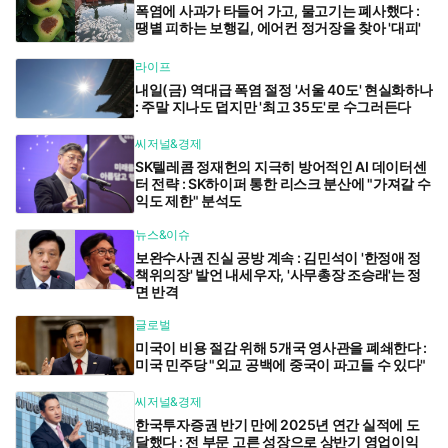
폭염에 사과가 타들어 가고, 물고기는 폐사했다 :
땡볕 피하는 보행길, 에어컨 정거장을 찾아 '대피'
라이프
내일(금) 역대급 폭염 절정 '서울 40도' 현실화하나
: 주말 지나도 덥지만 '최고 35도'로 수그러든다
씨저널&경제
SK텔레콤 정재헌의 지극히 방어적인 AI 데이터센
터 전략 : SK하이퍼 통한 리스크 분산에 "가져갈 수
익도 제한" 분석도
뉴스&이슈
보완수사권 진실 공방 계속 : 김민석이 '한정애 정
책위의장' 발언 내세우자, '사무총장 조승래'는 정
면 반격
글로벌
미국이 비용 절감 위해 5개국 영사관을 폐쇄한다 :
미국 민주당 "외교 공백에 중국이 파고들 수 있다"
씨저널&경제
한국투자증권 반기 만에 2025년 연간 실적에 도
달했다 : 전 부문 고른 성장으로 상반기 영업이익