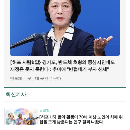
[허프 사람&말} 경기도, 반도체 호황의 중심지인데도
재정은 웃지 못한다 : 추미애 "빈껍데기 부자 신세"
반도체는 웃는데 곳간은 운다
최신기사
글로벌
[허프 US] 음악 활동이 70세 이상 노인의 치매 위
험을 크게 낮춘다는 연구 결과 나왔다