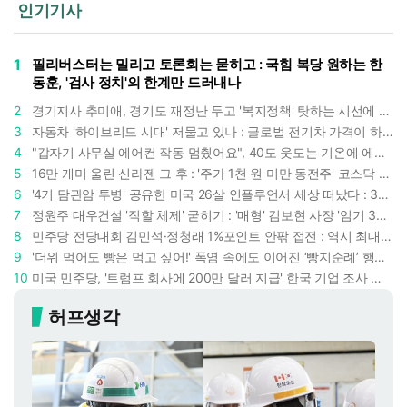
인기기사
1
필리버스터는 밀리고 토론회는 묻히고 : 국힘 복당 원하는 한
동훈, '검사 정치'의 한계만 드러내나
2
경기지사 추미애, 경기도 재정난 두고 '복지정책' 탓하는 시선에 정면 반박 : "고령자와 아이 인구 급증"
3
자동차 '하이브리드 시대' 저물고 있나 : 글로벌 전기차 가격이 하이브리드 차보다 낮아졌다
4
"갑자기 사무실 에어컨 작동 멈췄어요", 40도 웃도는 기온에 에어컨도 숨이 찬다
5
16만 개미 울린 신라젠 그 후 : '주가 1천 원 미만 동전주' 코스닥 38곳 코스피 10곳, 총 48곳 이르렀다
6
'4기 담관암 투병' 공유한 미국 26살 인플루언서 세상 떠났다 : 3년간 보여준 희망과 용기
7
정원주 대우건설 '직할 체제' 굳히기 : '매형' 김보현 사장 '임기 3년' 받고 4개월 만에 물러났다
8
민주당 전당대회 김민석·정청래 1%포인트 안팎 접전 : 역시 최대 승부처는 호남과 수도권
9
'더위 먹어도 빵은 먹고 싶어!' 폭염 속에도 이어진 ‘빵지순례’ 행렬 : 성심당이 대기 손님 위해 준비한 것들
10
미국 민주당, '트럼프 회사에 200만 달러 지급' 한국 기업 조사 착수 : 트럼프 덕분에 이득 챙기려 했나
허프생각