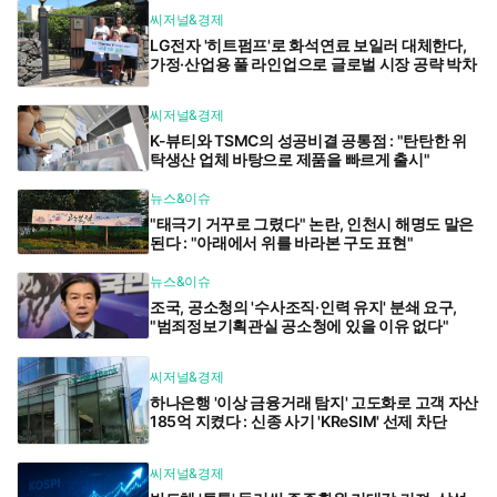
씨저널&경제
LG전자 '히트펌프'로 화석연료 보일러 대체한다,
가정·산업용 풀 라인업으로 글로벌 시장 공략 박차
씨저널&경제
K-뷰티와 TSMC의 성공비결 공통점 : "탄탄한 위
탁생산 업체 바탕으로 제품을 빠르게 출시"
뉴스&이슈
"태극기 거꾸로 그렸다" 논란, 인천시 해명도 말은
된다 : "아래에서 위를 바라본 구도 표현"
뉴스&이슈
조국, 공소청의 '수사조직·인력 유지' 분쇄 요구,
"범죄정보기획관실 공소청에 있을 이유 없다"
씨저널&경제
하나은행 '이상 금융거래 탐지' 고도화로 고객 자산
185억 지켰다 : 신종 사기 'KReSIM' 선제 차단
씨저널&경제