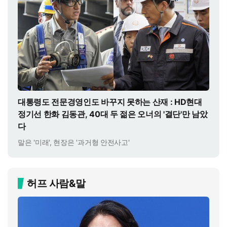
대통령도 전문경영인도 바꾸지 못하는 산재 : HD현대
정기선 한화 김동관, 40대 두 젊은 오너의 '결단'만 남았
다
말은 '미래', 현장은 '과거형 안전사고'
허프 사람&말