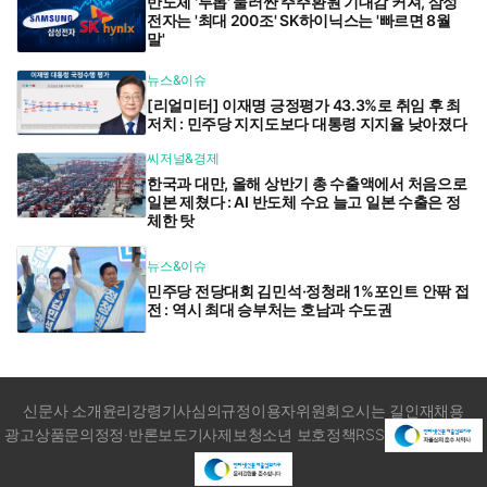
반도체 '투톱' 둘러싼 주주환원 기대감 커져, 삼성
전자는 '최대 200조' SK하이닉스는 '빠르면 8월
말'
뉴스&이슈
[리얼미터] 이재명 긍정평가 43.3%로 취임 후 최
저치 : 민주당 지지도보다 대통령 지지율 낮아졌다
씨저널&경제
한국과 대만, 올해 상반기 총 수출액에서 처음으로
일본 제쳤다 : AI 반도체 수요 늘고 일본 수출은 정
체한 탓
뉴스&이슈
민주당 전당대회 김민석·정청래 1%포인트 안팎 접
전 : 역시 최대 승부처는 호남과 수도권
신문사 소개
윤리강령
기사심의규정
이용자위원회
오시는 길
인재채용
광고상품문의
정정·반론보도
기사제보
청소년 보호정책
RSS