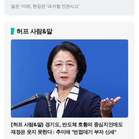
말은 '미래', 현장은 '과거형 안전사고'
허프 사람&말
[허프 사람&말} 경기도, 반도체 호황의 중심지인데도
재정은 웃지 못한다 : 추미애 "빈껍데기 부자 신세"