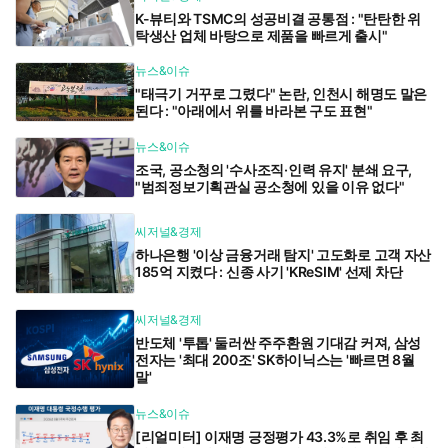
K-뷰티와 TSMC의 성공비결 공통점 : "탄탄한 위
탁생산 업체 바탕으로 제품을 빠르게 출시"
뉴스&이슈
"태극기 거꾸로 그렸다" 논란, 인천시 해명도 말은
된다 : "아래에서 위를 바라본 구도 표현"
뉴스&이슈
조국, 공소청의 '수사조직·인력 유지' 분쇄 요구,
"범죄정보기획관실 공소청에 있을 이유 없다"
씨저널&경제
하나은행 '이상 금융거래 탐지' 고도화로 고객 자산
185억 지켰다 : 신종 사기 'KReSIM' 선제 차단
씨저널&경제
반도체 '투톱' 둘러싼 주주환원 기대감 커져, 삼성
전자는 '최대 200조' SK하이닉스는 '빠르면 8월
말'
뉴스&이슈
[리얼미터] 이재명 긍정평가 43.3%로 취임 후 최