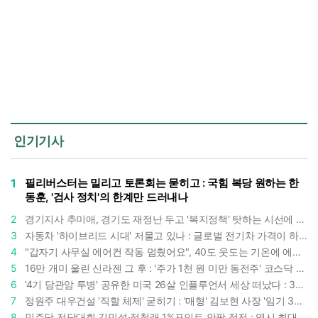
인기기사
1
필리버스터는 밀리고 토론회는 묻히고 : 국힘 복당 원하는 한
동훈, '검사 정치'의 한계만 드러내나
2
경기지사 추미애, 경기도 재정난 두고 '복지정책' 탓하는 시선에 정면 반박 : "고령자와 아이 인구 급증"
3
자동차 '하이브리드 시대' 저물고 있나 : 글로벌 전기차 가격이 하이브리드 차보다 낮아졌다
4
"갑자기 사무실 에어컨 작동 멈췄어요", 40도 웃도는 기온에 에어컨도 숨이 찬다
5
16만 개미 울린 신라젠 그 후 : '주가 1천 원 미만 동전주' 코스닥 38곳 코스피 10곳, 총 48곳 이르렀다
6
'4기 담관암 투병' 공유한 미국 26살 인플루언서 세상 떠났다 : 3년간 보여준 희망과 용기
7
정원주 대우건설 '직할 체제' 굳히기 : '매형' 김보현 사장 '임기 3년' 받고 4개월 만에 물러났다
8
민주당 전당대회 김민석·정청래 1%포인트 안팎 접전 : 역시 최대 승부처는 호남과 수도권