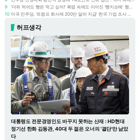
9
'더위 먹어도 빵은 먹고 싶어!' 폭염 속에도 이어진 ‘빵지순례’ 행렬 : 성심당이 대기 손님 위해 준비한 것들
10
미국 민주당, '트럼프 회사에 200만 달러 지급' 한국 기업 조사 착수 : 트럼프 덕분에 이득 챙기려 했나
허프생각
대통령도 전문경영인도 바꾸지 못하는 산재 : HD현대
정기선 한화 김동관, 40대 두 젊은 오너의 '결단'만 남았
다