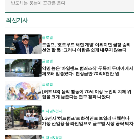
반도체는 웃는데 곳간은 운다
최신기사
글로벌
트럼프, '호르무즈 해협 개방' 이뤄지면 곧장 승리
선언 할 듯 : 그러나 이란은 쉽게 내주지 않는다
글로벌
악명 높은 '아일랜드 범죄조직' 두목이 두바이에서
체포돼 압송됐다 : 현상금만 70억5천만 원
글로벌
[허프 US] 음악 활동이 70세 이상 노인의 치매 위
험을 크게 낮춘다는 연구 결과 나왔다
씨저널&경제
LG전자 '히트펌프'로 화석연료 보일러 대체한다,
가정·산업용 풀 라인업으로 글로벌 시장 공략 박차
씨저널&경제