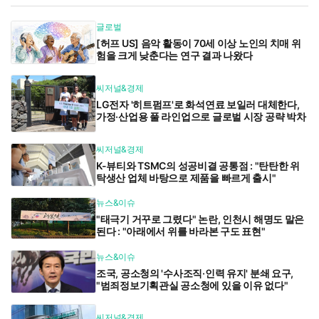
글로벌
[허프 US] 음악 활동이 70세 이상 노인의 치매 위
험을 크게 낮춘다는 연구 결과 나왔다
씨저널&경제
LG전자 '히트펌프'로 화석연료 보일러 대체한다,
가정·산업용 풀 라인업으로 글로벌 시장 공략 박차
씨저널&경제
K-뷰티와 TSMC의 성공비결 공통점 : "탄탄한 위
탁생산 업체 바탕으로 제품을 빠르게 출시"
뉴스&이슈
"태극기 거꾸로 그렸다" 논란, 인천시 해명도 말은
된다 : "아래에서 위를 바라본 구도 표현"
뉴스&이슈
조국, 공소청의 '수사조직·인력 유지' 분쇄 요구,
"범죄정보기획관실 공소청에 있을 이유 없다"
씨저널&경제