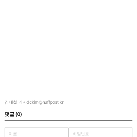
김대철 기자
dckim@huffpost.kr
댓글 (0)