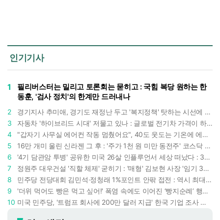
인기기사
1
필리버스터는 밀리고 토론회는 묻히고 : 국힘 복당 원하는 한
동훈, '검사 정치'의 한계만 드러내나
2
경기지사 추미애, 경기도 재정난 두고 '복지정책' 탓하는 시선에 정면 반박 : "고령자와 아이 인구 급증"
3
자동차 '하이브리드 시대' 저물고 있나 : 글로벌 전기차 가격이 하이브리드 차보다 낮아졌다
4
"갑자기 사무실 에어컨 작동 멈췄어요", 40도 웃도는 기온에 에어컨도 숨이 찬다
5
16만 개미 울린 신라젠 그 후 : '주가 1천 원 미만 동전주' 코스닥 38곳 코스피 10곳, 총 48곳 이르렀다
6
'4기 담관암 투병' 공유한 미국 26살 인플루언서 세상 떠났다 : 3년간 보여준 희망과 용기
7
정원주 대우건설 '직할 체제' 굳히기 : '매형' 김보현 사장 '임기 3년' 받고 4개월 만에 물러났다
8
민주당 전당대회 김민석·정청래 1%포인트 안팎 접전 : 역시 최대 승부처는 호남과 수도권
9
'더위 먹어도 빵은 먹고 싶어!' 폭염 속에도 이어진 ‘빵지순례’ 행렬 : 성심당이 대기 손님 위해 준비한 것들
10
미국 민주당, '트럼프 회사에 200만 달러 지급' 한국 기업 조사 착수 : 트럼프 덕분에 이득 챙기려 했나