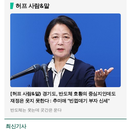
허프 사람&말
[허프 사람&말} 경기도, 반도체 호황의 중심지인데도
재정은 웃지 못한다 : 추미애 "빈껍데기 부자 신세"
반도체는 웃는데 곳간은 운다
최신기사