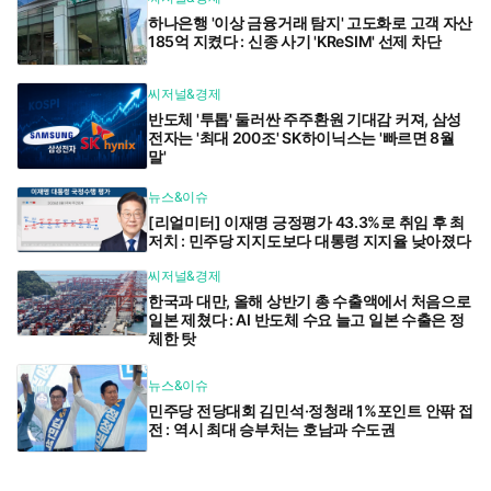
하나은행 '이상 금융거래 탐지' 고도화로 고객 자산
185억 지켰다 : 신종 사기 'KReSIM' 선제 차단
씨저널&경제
반도체 '투톱' 둘러싼 주주환원 기대감 커져, 삼성
전자는 '최대 200조' SK하이닉스는 '빠르면 8월
말'
뉴스&이슈
[리얼미터] 이재명 긍정평가 43.3%로 취임 후 최
저치 : 민주당 지지도보다 대통령 지지율 낮아졌다
씨저널&경제
한국과 대만, 올해 상반기 총 수출액에서 처음으로
일본 제쳤다 : AI 반도체 수요 늘고 일본 수출은 정
체한 탓
뉴스&이슈
민주당 전당대회 김민석·정청래 1%포인트 안팎 접
전 : 역시 최대 승부처는 호남과 수도권