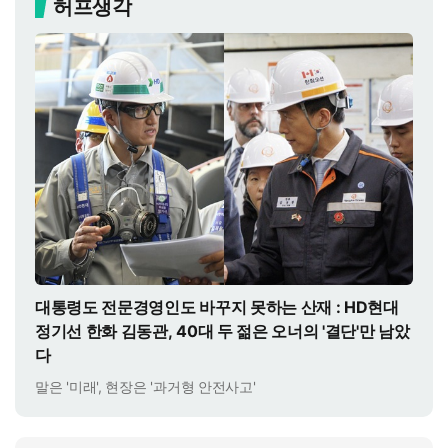
허프생각
대통령도 전문경영인도 바꾸지 못하는 산재 : HD현대
정기선 한화 김동관, 40대 두 젊은 오너의 '결단'만 남았
다
말은 '미래', 현장은 '과거형 안전사고'