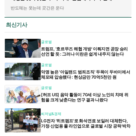
반도체는 웃는데 곳간은 운다
최신기사
글로벌
트럼프, '호르무즈 해협 개방' 이뤄지면 곧장 승리
선언 할 듯 : 그러나 이란은 쉽게 내주지 않는다
글로벌
악명 높은 '아일랜드 범죄조직' 두목이 두바이에서
체포돼 압송됐다 : 현상금만 70억5천만 원
글로벌
[허프 US] 음악 활동이 70세 이상 노인의 치매 위
험을 크게 낮춘다는 연구 결과 나왔다
씨저널&경제
LG전자 '히트펌프'로 화석연료 보일러 대체한다,
가정·산업용 풀 라인업으로 글로벌 시장 공략 박차