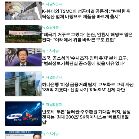
씨저널&경제
K-뷰티와 TSMC의 성공비결 공통점 : "탄탄한 위
탁생산 업체 바탕으로 제품을 빠르게 출시"
뉴스&이슈
"태극기 거꾸로 그렸다" 논란, 인천시 해명도 말은
된다 : "아래에서 위를 바라본 구도 표현"
뉴스&이슈
조국, 공소청의 '수사조직·인력 유지' 분쇄 요구,
"범죄정보기획관실 공소청에 있을 이유 없다"
씨저널&경제
하나은행 '이상 금융거래 탐지' 고도화로 고객 자산
185억 지켰다 : 신종 사기 'KReSIM' 선제 차단
씨저널&경제
반도체 '투톱' 둘러싼 주주환원 기대감 커져, 삼성
전자는 '최대 200조' SK하이닉스는 '빠르면 8월
말'
뉴스&이슈