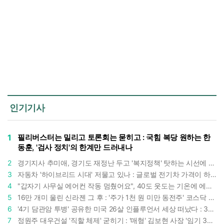
인기기사
1
필리버스터는 밀리고 토론회는 묻히고 : 국힘 복당 원하는 한
동훈, '검사 정치'의 한계만 드러내나
2
경기지사 추미애, 경기도 재정난 두고 '복지정책' 탓하는 시선에 정면 반박 : "고령자와 아이 인구 급증"
3
자동차 '하이브리드 시대' 저물고 있나 : 글로벌 전기차 가격이 하이브리드 차보다 낮아졌다
4
"갑자기 사무실 에어컨 작동 멈췄어요", 40도 웃도는 기온에 에어컨도 숨이 찬다
5
16만 개미 울린 신라젠 그 후 : '주가 1천 원 미만 동전주' 코스닥 38곳 코스피 10곳, 총 48곳 이르렀다
6
'4기 담관암 투병' 공유한 미국 26살 인플루언서 세상 떠났다 : 3년간 보여준 희망과 용기
7
정원주 대우건설 '직할 체제' 굳히기 : '매형' 김보현 사장 '임기 3년' 받고 4개월 만에 물러났다