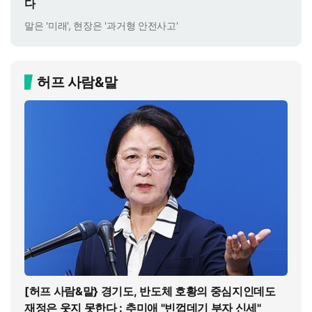
다
말은 '미래', 현장은 '과거형 안전사고'
허프 사람&말
[허프 사람&말} 경기도, 반도체 호황의 중심지인데도
재정은 웃지 못한다 : 추미애 "빈껍데기 부자 신세"