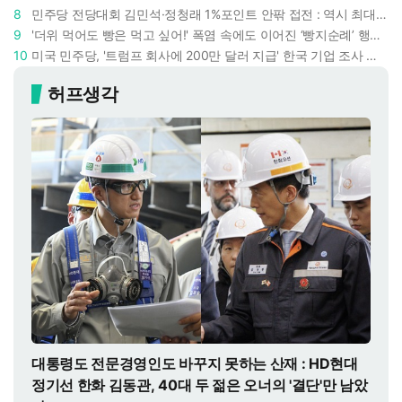
8
민주당 전당대회 김민석·정청래 1%포인트 안팎 접전 : 역시 최대 승부처는 호남과 수도권
9
'더위 먹어도 빵은 먹고 싶어!' 폭염 속에도 이어진 ‘빵지순례’ 행렬 : 성심당이 대기 손님 위해 준비한 것들
10
미국 민주당, '트럼프 회사에 200만 달러 지급' 한국 기업 조사 착수 : 트럼프 덕분에 이득 챙기려 했나
허프생각
대통령도 전문경영인도 바꾸지 못하는 산재 : HD현대
정기선 한화 김동관, 40대 두 젊은 오너의 '결단'만 남았