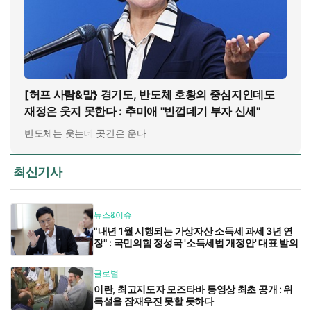
[허프 사람&말} 경기도, 반도체 호황의 중심지인데도
재정은 웃지 못한다 : 추미애 "빈껍데기 부자 신세"
반도체는 웃는데 곳간은 운다
최신기사
뉴스&이슈
"내년 1월 시행되는 가상자산 소득세 과세 3년 연
장" : 국민의힘 정성국 '소득세법 개정안' 대표 발의
글로벌
이란, 최고지도자 모즈타바 동영상 최초 공개 : 위
독설을 잠재우진 못할 듯하다