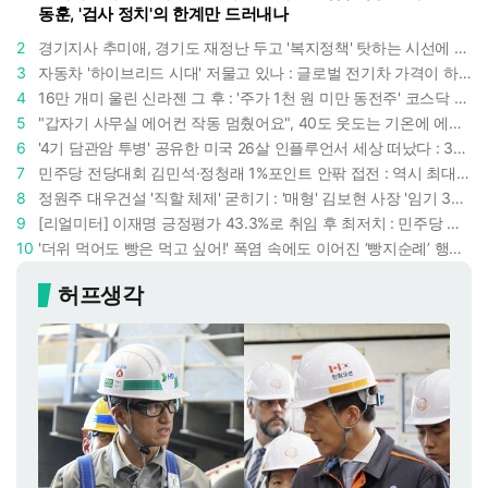
동훈, '검사 정치'의 한계만 드러내나
2
경기지사 추미애, 경기도 재정난 두고 '복지정책' 탓하는 시선에 정면 반박 : "고령자와 아이 인구 급증"
3
자동차 '하이브리드 시대' 저물고 있나 : 글로벌 전기차 가격이 하이브리드 차보다 낮아졌다
4
16만 개미 울린 신라젠 그 후 : '주가 1천 원 미만 동전주' 코스닥 38곳 코스피 10곳, 총 48곳 이르렀다
5
"갑자기 사무실 에어컨 작동 멈췄어요", 40도 웃도는 기온에 에어컨도 숨이 찬다
6
'4기 담관암 투병' 공유한 미국 26살 인플루언서 세상 떠났다 : 3년간 보여준 희망과 용기
7
민주당 전당대회 김민석·정청래 1%포인트 안팎 접전 : 역시 최대 승부처는 호남과 수도권
8
정원주 대우건설 '직할 체제' 굳히기 : '매형' 김보현 사장 '임기 3년' 받고 4개월 만에 물러났다
9
[리얼미터] 이재명 긍정평가 43.3%로 취임 후 최저치 : 민주당 지지도보다 대통령 지지율 낮아졌다
10
'더위 먹어도 빵은 먹고 싶어!' 폭염 속에도 이어진 ‘빵지순례’ 행렬 : 성심당이 대기 손님 위해 준비한 것들
허프생각