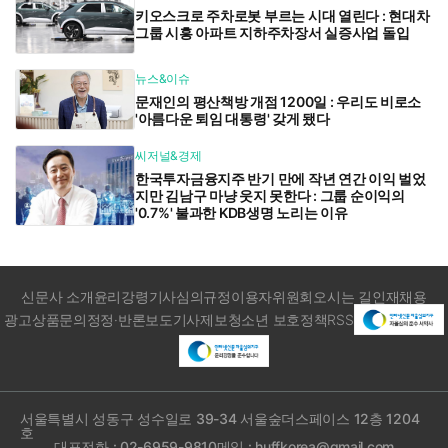
키오스크로 주차로봇 부르는 시대 열린다 : 현대차
그룹 시흥 아파트 지하주차장서 실증사업 돌입
뉴스&이슈
문재인의 평산책방 개점 1200일 : 우리도 비로소
'아름다운 퇴임 대통령' 갖게 됐다
씨저널&경제
한국투자금융지주 반기 만에 작년 연간 이익 벌었
지만 김남구 마냥 웃지 못한다 : 그룹 순이익의
'0.7%' 불과한 KDB생명 노리는 이유
신문사 소개
윤리강령
기사심의규정
이용자위원회
오시는 길
인재채용
광고상품문의
정정·반론보도
기사제보
청소년 보호정책
RSS
서울특별시 성동구 성수일로 39-34 서울숲더스페이스 12층 1204
호
대표전화 : 02-6959-9810
메일 : huffkorea@gmail.com