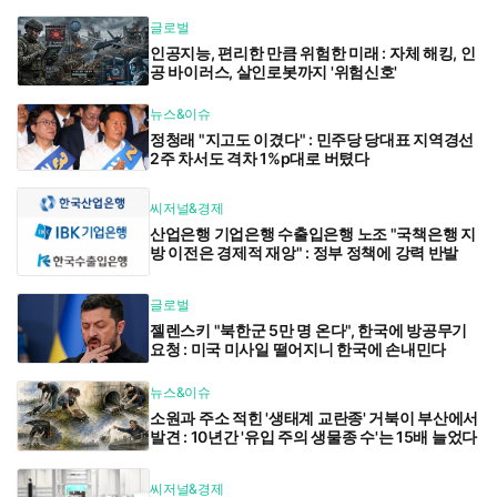
글로벌
인공지능, 편리한 만큼 위험한 미래 : 자체 해킹, 인
공 바이러스, 살인로봇까지 '위험신호'
뉴스&이슈
정청래 "지고도 이겼다" : 민주당 당대표 지역경선
2주 차서도 격차 1%p대로 버텼다
씨저널&경제
산업은행 기업은행 수출입은행 노조 "국책은행 지
방 이전은 경제적 재앙" : 정부 정책에 강력 반발
글로벌
젤렌스키 "북한군 5만 명 온다", 한국에 방공무기
요청 : 미국 미사일 떨어지니 한국에 손내민다
뉴스&이슈
소원과 주소 적힌 '생태계 교란종' 거북이 부산에서
발견 : 10년간 '유입 주의 생물종 수'는 15배 늘었다
씨저널&경제