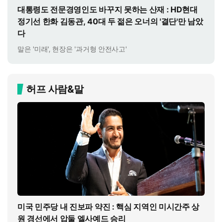
대통령도 전문경영인도 바꾸지 못하는 산재 : HD현대
정기선 한화 김동관, 40대 두 젊은 오너의 '결단'만 남았
다
말은 '미래', 현장은 '과거형 안전사고'
허프 사람&말
미국 민주당 내 진보파 약진 : 핵심 지역인 미시간주 상
원 경선에서 압둘 엘사예드 승리