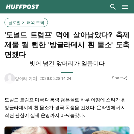
글로벌
해외 토픽
'도널드 트럼프' 덕에 살아남았다? 축제
제물 될 뻔한 '방글라데시 흰 물소' 도축
면했다
빗어 넘긴 앞머리가 일품이다
Share
양아라 기자
2026.05.28 14:24
share
도널드 트럼프 미국 대통령 닮은꼴로 하루 아침에 스타가 된
방글라데시의 흰 물소가 결국 목숨을 건졌다. 온라인에서 시
작된 관심이 실제 운명까지 바꿔놓았다.