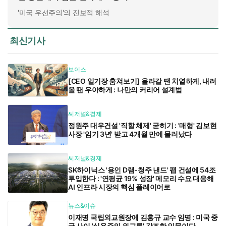
'미국 우선주의'의 진보적 해석
최신기사
보이스
[CEO 일기장 훔쳐보기] 올라갈 땐 치열하게, 내려
올 땐 우아하게 : 나만의 커리어 설계법
씨저널&경제
정원주 대우건설 '직할 체제' 굳히기 : '매형' 김보현
사장 '임기 3년' 받고 4개월 만에 물러났다
씨저널&경제
SK하이닉스 '용인 D램-청주 낸드' 팹 건설에 54조
투입한다 : '연평균 19% 성장' 메모리 수요 대응해
AI 인프라 시장의 핵심 플레이어로
뉴스&이슈
이재명 국립외교원장에 김흥규 교수 임명 : 미국 중
국 사이 '실용주의 외교론' 강조한 인물이다