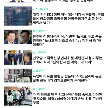
씨저널&경제
매각 '7수' KDB생명 이번에는 매각 성공할까 : 본입
찰에 한화생명 흥국생명 한국금융지주 최종 인수
제안서 냈다
뉴스&이슈
민주당 정청래·김민석, 이번엔 '노사모' 두고 충돌 :
정청래 "노사모 정신으로 승리" vs 김민석 측 "어
색하다"
뉴스&이슈
민주당·조국혁신당 법사위원 대법관 제청 미루는
조희대 직격, "신속한 재판 약속도 저버려"
뉴스&이슈
폭염에 아프면 보험금 받는다 : 40도 날씨에 온열
질환 진단비가 경기도민에게 주어진다
뉴스&이슈
'더위 먹어도 빵은 먹고 싶어!' 폭염 속에도 이어진
‘빵지순례’ 행렬 : 성심당이 대기 손님 위해 준비한
것들