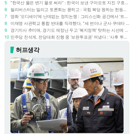
5
"한국산 물은 변기 물로 써라" : 한국이 보낸 구마모토 지진 구호품에 한 일본인의 '어처구니 없는' 반응
6
필리버스터는 밀리고 토론회는 묻히고 : 국힘 복당 원하는 한동훈, '검사 정치'의 한계만 드러내나
7
영화 '오디세이'에 난데없는 정치논쟁 : 그리스신화 공간에서 '트럼프 전쟁의 참혹함'이 보인다
8
이재명 사관학교 통합 반대를 직격했다, "세 번이나 군사 쿠데타 했는데 압도적 지위"
9
경기지사 추미애, 경기도 재정난 두고 '복지정책' 탓하는 시선에 정면 반박 : "고령자와 아이 인구 급증"
10
민주당 친석계, 전당대회 진행 중 '보완투표권' 꺼냈다 : '사후 투표 허용' 무리수에 정청래 "투표 쿠데타"
허프생각