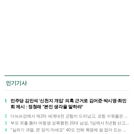
인기기사
1
민주당 김민석 '신천지 개입' 의혹 근거로 김어준·박시영·최민
희 제시 : 정청래 "본인 생각을 말하라"
2
다뉴브강에서 제2차 세계대전 군함이 드러났고, 포항 수돗물은 갑자기 짜졌다 : 폭염·가뭄이 만든 낯선 풍경
3
부모 외출 틈타 여동생 성폭행한 20대 남성, 1심에서 5년형 선고 : 친족 간 '암수범죄'의 심각성
4
"실외기 과열, 문 닫지 마세요" 40도 안팎 폭염에 쉼 없이 도는 에어컨 : 화재 위험 경고등!