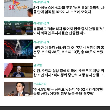
씨저널&경제
SK하이닉스에 성과급 두고 '노조 통합' 움직임, 사
흘 만에 임직원 10%이 새 노조에 모였다
씨저널&경제
블룸버그 "레버리지 없어져 한국 증시 안정될 것" :
아직 외국인 투자자들은 신중한 태도
씨저널&경제
16만 개미 울린 신라젠 그 후 : '주가 1천원 미만 동
전주' 코스닥 38곳, 코스피 10곳, 총 48곳 이르렀
다
글로벌
이란, 오만과 협상 중에 미국에 '호르무즈 개방' 위
한 조건 제시 : 적대행위 중단하고 동결자산 풀고...
뉴스&이슈
'주 4.5일제'는 꿈쩍도 않는데 '주 52시간 예외'만
속도 난다 : 이재명 정부 노동 공약 '역주행'