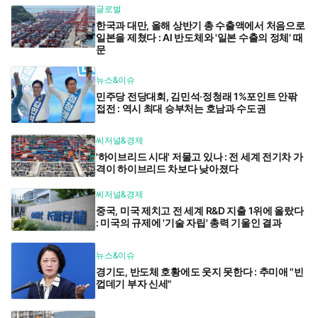
글로벌
한국과 대만, 올해 상반기 총 수출액에서 처음으로
일본을 제쳤다 : AI 반도체와 '일본 수출의 정체' 때
문
뉴스&이슈
민주당 전당대회, 김민석·정청래 1%포인트 안팎
접전 : 역시 최대 승부처는 호남과 수도권
씨저널&경제
'하이브리드 시대' 저물고 있나 : 전 세계 전기차 가
격이 하이브리드 차보다 낮아졌다
씨저널&경제
중국, 미국 제치고 전 세계 R&D 지출 1위에 올랐다
: 미국의 규제에 '기술 자립' 총력 기울인 결과
뉴스&이슈
경기도, 반도체 호황에도 웃지 못한다 : 추미애 "빈
껍데기 부자 신세"