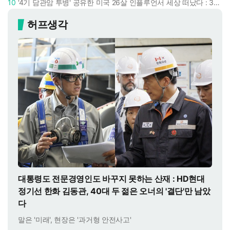
10
'4기 담관암 투병' 공유한 미국 26살 인플루언서 세상 떠났다 : 3년간 보여준 희망과 용기
허프생각
대통령도 전문경영인도 바꾸지 못하는 산재 : HD현대
정기선 한화 김동관, 40대 두 젊은 오너의 '결단'만 남았
다
말은 '미래', 현장은 '과거형 안전사고'