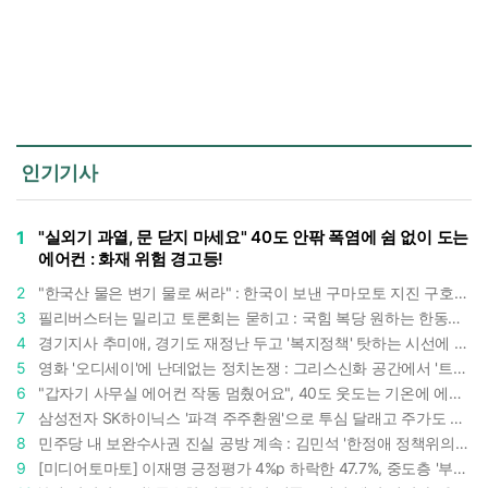
인기기사
1
"실외기 과열, 문 닫지 마세요" 40도 안팎 폭염에 쉼 없이 도는
에어컨 : 화재 위험 경고등!
2
"한국산 물은 변기 물로 써라" : 한국이 보낸 구마모토 지진 구호품에 한 일본인의 '어처구니 없는' 반응
3
필리버스터는 밀리고 토론회는 묻히고 : 국힘 복당 원하는 한동훈, '검사 정치'의 한계만 드러내나
4
경기지사 추미애, 경기도 재정난 두고 '복지정책' 탓하는 시선에 정면 반박 : "고령자와 아이 인구 급증"
5
영화 '오디세이'에 난데없는 정치논쟁 : 그리스신화 공간에서 '트럼프 전쟁의 참혹함'이 보인다
6
"갑자기 사무실 에어컨 작동 멈췄어요", 40도 웃도는 기온에 에어컨도 숨이 찬다
7
삼성전자 SK하이닉스 '파격 주주환원'으로 투심 달래고 주가도 받칠까, 100조 넘는 추가 배당 재원에 쏠리는 눈
8
민주당 내 보완수사권 진실 공방 계속 : 김민석 '한정애 정책위의장' 발언 근거로 내세우자 사무총장 지낸 조승래 반박
9
[미디어토마토] 이재명 긍정평가 4%p 하락한 47.7%, 중도층 '부정 49.7% vs 긍정 42.9%'