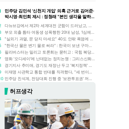
1
민주당 김민석 '신천지 개입' 의혹 근거로 김어준·
박시영·최민희 제시 : 정청래 "본인 생각을 말하
라"
2
다뉴브강에서 제2차 세계대전 군함이 드러났고, 포항 수돗물은 갑자기 짜졌다 : 폭염·가뭄이 만든 낯선 풍경
3
부모 외출 틈타 여동생 성폭행한 20대 남성, 1심에서 5년형 선고 : 친족 간 '암수범죄'의 심각성
4
"실외기 과열, 문 닫지 마세요" 40도 안팎 폭염에 쉼 없이 도는 에어컨 : 화재 위험 경고등!
5
"한국산 물은 변기 물로 써라" : 한국이 보낸 구마모토 지진 구호품에 한 일본인의 '어처구니 없는' 반응
6
필리버스터는 밀리고 토론회는 묻히고 : 국힘 복당 원하는 한동훈, '검사 정치'의 한계만 드러내나
7
영화 '오디세이'에 난데없는 정치논쟁 : 그리스신화 공간에서 '트럼프 전쟁의 참혹함'이 보인다
8
경기지사 추미애, 경기도 재정난 두고 '복지정책' 탓하는 시선에 정면 반박 : "고령자와 아이 인구 급증"
9
이재명 사관학교 통합 반대를 직격했다, "세 번이나 군사 쿠데타 했는데 압도적 지위"
10
민주당 친석계, 전당대회 진행 중 '보완투표권' 꺼냈다 : '사후 투표 허용' 무리수에 정청래 "투표 쿠데타"
허프생각