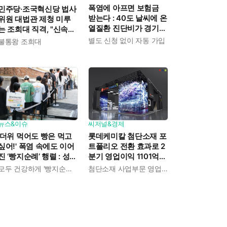
폭염에 아프면 보험금
민주당·조국혁신당 법사
받는다 : 40도 날씨에 온
위원 대법관 제청 미루
열질환 진단비가 경기도
는 조희대 직격, "신속한
민에게 주어진다
재판 약속도 저버려"
별도 신청 없이 자동 가입
불통왕 조희대
뉴스&이슈
씨저널&경제
'더위 먹어도 빵은 먹고
롯데케미칼 첨단소재 포
싶어!' 폭염 속에도 이어
트폴리오 전환 효과로 2
진 ‘빵지순례’ 행렬 : 성심
분기 영업이익 1101억
당이 대기 손님 위해 준
흑자전환 : 대산·여수 사
모두 건강하게 '빵지순례' 마치시길.
첨단소재 사업부문 영업이익 1325억 원
비한 것들
업재편으로 체질개선 속
도 높인다