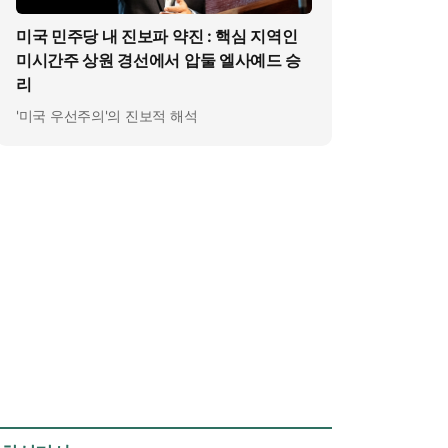
미국 민주당 내 진보파 약진 : 핵심 지역인
미시간주 상원 경선에서 압둘 엘사예드 승
리
'미국 우선주의'의 진보적 해석