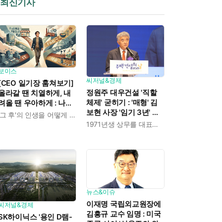
최신기사
보이스
씨저널&경제
[CEO 일기장 훔쳐보기]
정원주 대우건설 '직할
올라갈 땐 치열하게, 내
체제' 굳히기 : '매형' 김
려올 땐 우아하게 : 나만
보현 사장 '임기 3년' 받
의 커리어 설계법
'그 후'의 인생을 어떻게 살 것인가
고 4개월 만에 물러났다
1971년생 상무를 대표이사로 발탁
뉴스&이슈
이재명 국립외교원장에
씨저널&경제
김흥규 교수 임명 : 미국
SK하이닉스 '용인 D램-