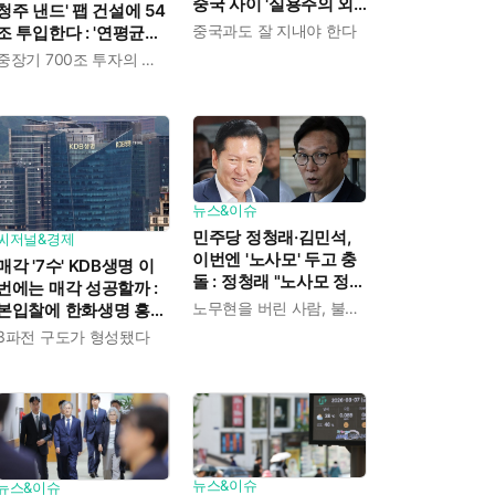
중국 사이 '실용주의 외
청주 낸드' 팹 건설에 54
교론' 강조한 인물이다
중국과도 잘 지내야 한다
조 투입한다 : '연평균
19% 성장' 메모리 수요
중장기 700조 투자의 단계적 이행
대응해 AI 인프라 시장의
핵심 플레이어로
뉴스&이슈
민주당 정청래·김민석,
씨저널&경제
이번엔 '노사모' 두고 충
매각 '7수' KDB생명 이
돌 : 정청래 "노사모 정신
번에는 매각 성공할까 :
으로 승리" vs 김민석 측
노무현을 버린 사람, 불편하겠지
본입찰에 한화생명 흥국
"어색하다"
생명 한국금융지주 최종
3파전 구도가 형성됐다
인수제안서 냈다
뉴스&이슈
뉴스&이슈