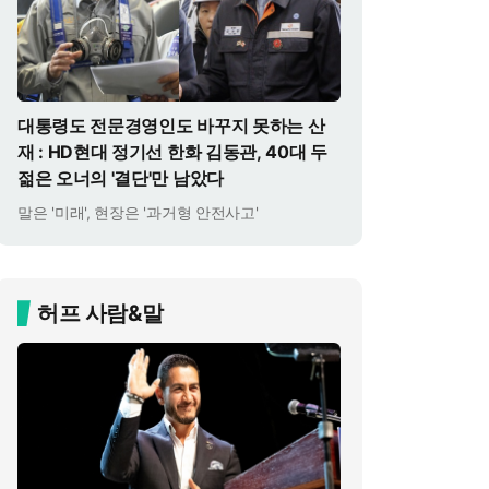
대통령도 전문경영인도 바꾸지 못하는 산
재 : HD현대 정기선 한화 김동관, 40대 두
젊은 오너의 '결단'만 남았다
말은 '미래', 현장은 '과거형 안전사고'
허프 사람&말