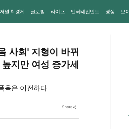
저널 & 경제
글로벌
라이프
엔터테인먼트
영상
보
폭음 사회' 지형이 바뀌
이 높지만 여성 증가세
 폭음은 여전하다
Share
share