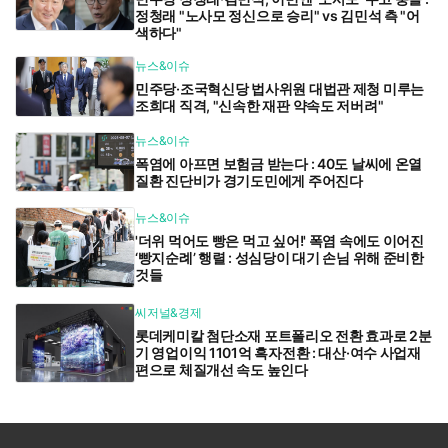
정청래 "노사모 정신으로 승리" vs 김민석 측 "어
색하다"
뉴스&이슈
민주당·조국혁신당 법사위원 대법관 제청 미루는
조희대 직격, "신속한 재판 약속도 저버려"
뉴스&이슈
폭염에 아프면 보험금 받는다 : 40도 날씨에 온열
질환 진단비가 경기도민에게 주어진다
뉴스&이슈
'더위 먹어도 빵은 먹고 싶어!' 폭염 속에도 이어진
‘빵지순례’ 행렬 : 성심당이 대기 손님 위해 준비한
것들
씨저널&경제
롯데케미칼 첨단소재 포트폴리오 전환 효과로 2분
기 영업이익 1101억 흑자전환 : 대산·여수 사업재
편으로 체질개선 속도 높인다