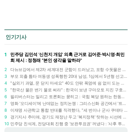
인기기사
1
민주당 김민석 '신천지 개입' 의혹 근거로 김어준·박시영·최민
희 제시 : 정청래 "본인 생각을 말하라"
2
다뉴브강에서 제2차 세계대전 군함이 드러났고, 포항 수돗물은 갑자기 짜졌다 : 폭염·가뭄이 만든 낯선 풍경
3
부모 외출 틈타 여동생 성폭행한 20대 남성, 1심에서 5년형 선고 : 친족 간 '암수범죄'의 심각성
4
"실외기 과열, 문 닫지 마세요" 40도 안팎 폭염에 쉼 없이 도는 에어컨 : 화재 위험 경고등!
5
"한국산 물은 변기 물로 써라" : 한국이 보낸 구마모토 지진 구호품에 한 일본인의 '어처구니 없는' 반응
6
필리버스터는 밀리고 토론회는 묻히고 : 국힘 복당 원하는 한동훈, '검사 정치'의 한계만 드러내나
7
영화 '오디세이'에 난데없는 정치논쟁 : 그리스신화 공간에서 '트럼프 전쟁의 참혹함'이 보인다
8
이재명 사관학교 통합 반대를 직격했다, "세 번이나 군사 쿠데타 했는데 압도적 지위"
9
경기지사 추미애, 경기도 재정난 두고 '복지정책' 탓하는 시선에 정면 반박 : "고령자와 아이 인구 급증"
10
민주당 친석계, 전당대회 진행 중 '보완투표권' 꺼냈다 : '사후 투표 허용' 무리수에 정청래 "투표 쿠데타"