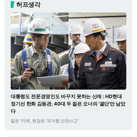
허프생각
대통령도 전문경영인도 바꾸지 못하는 산재 : HD현대
정기선 한화 김동관, 40대 두 젊은 오너의 '결단'만 남았
다
말은 '미래', 현장은 '과거형 안전사고'