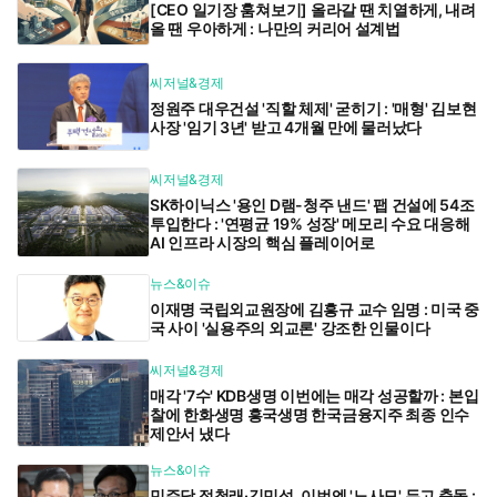
[CEO 일기장 훔쳐보기] 올라갈 땐 치열하게, 내려
올 땐 우아하게 : 나만의 커리어 설계법
씨저널&경제
정원주 대우건설 '직할 체제' 굳히기 : '매형' 김보현
사장 '임기 3년' 받고 4개월 만에 물러났다
씨저널&경제
SK하이닉스 '용인 D램-청주 낸드' 팹 건설에 54조
투입한다 : '연평균 19% 성장' 메모리 수요 대응해
AI 인프라 시장의 핵심 플레이어로
뉴스&이슈
이재명 국립외교원장에 김흥규 교수 임명 : 미국 중
국 사이 '실용주의 외교론' 강조한 인물이다
씨저널&경제
매각 '7수' KDB생명 이번에는 매각 성공할까 : 본입
찰에 한화생명 흥국생명 한국금융지주 최종 인수
제안서 냈다
뉴스&이슈
민주당 정청래·김민석, 이번엔 '노사모' 두고 충돌 :