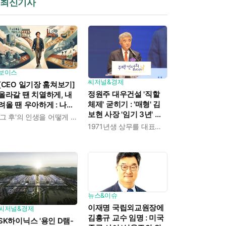
최신기사
보이스
씨저널&경제
[CEO 일기장 훔쳐보기]
정원주 대우건설 '직할
올라갈 땐 치열하게, 내
체제' 굳히기 : '매형' 김
려올 땐 우아하게 : 나만
보현 사장 '임기 3년' 받
의 커리어 설계법
'그 후'의 인생을 어떻게 살 것인가
고 4개월 만에 물러났다
1971년생 상무를 대표이사로 발탁
뉴스&이슈
이재명 국립외교원장에
씨저널&경제
김흥규 교수 임명 : 미국
SK하이닉스 '용인 D램-