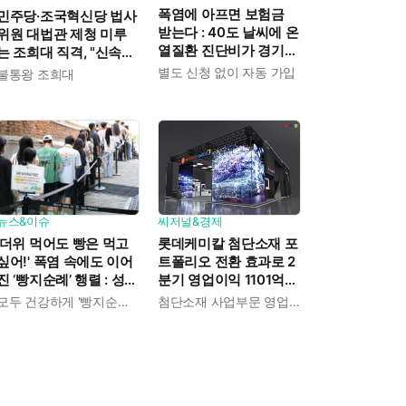
폭염에 아프면 보험금
민주당·조국혁신당 법사
받는다 : 40도 날씨에 온
위원 대법관 제청 미루
열질환 진단비가 경기도
는 조희대 직격, "신속한
민에게 주어진다
재판 약속도 저버려"
별도 신청 없이 자동 가입
불통왕 조희대
뉴스&이슈
씨저널&경제
'더위 먹어도 빵은 먹고
롯데케미칼 첨단소재 포
싶어!' 폭염 속에도 이어
트폴리오 전환 효과로 2
진 ‘빵지순례’ 행렬 : 성심
분기 영업이익 1101억
당이 대기 손님 위해 준
흑자전환 : 대산·여수 사
모두 건강하게 '빵지순례' 마치시길.
첨단소재 사업부문 영업이익 1325억 원
비한 것들
업재편으로 체질개선 속
도 높인다