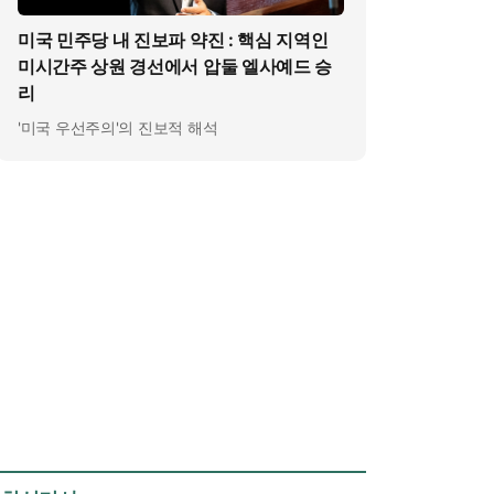
미국 민주당 내 진보파 약진 : 핵심 지역인
미시간주 상원 경선에서 압둘 엘사예드 승
리
'미국 우선주의'의 진보적 해석