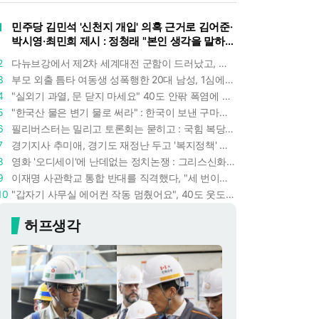
1
민주당 김민석 '신천지 개입' 의혹 근거로 김어준·
박시영·최민희 제시 : 정청래 "본인 생각을 말하
라"
2
다뉴브강에서 제2차 세계대전 군함이 드러났고, 포항 수돗물은 갑자기 짜졌다 : 폭염·가뭄이 만든 낯선 풍경
3
부모 외출 틈타 여동생 성폭행한 20대 남성, 1심에서 5년형 선고 : 친족 간 '암수범죄'의 심각성
4
"실외기 과열, 문 닫지 마세요" 40도 안팎 폭염에 쉼 없이 도는 에어컨 : 화재 위험 경고등!
5
"한국산 물은 변기 물로 써라" : 한국이 보낸 구마모토 지진 구호품에 한 일본인의 '어처구니 없는' 반응
6
필리버스터는 밀리고 토론회는 묻히고 : 국힘 복당 원하는 한동훈, '검사 정치'의 한계만 드러내나
7
경기지사 추미애, 경기도 재정난 두고 '복지정책' 탓하는 시선에 정면 반박 : "고령자와 아이 인구 급증"
8
영화 '오디세이'에 난데없는 정치논쟁 : 그리스신화 공간에서 '트럼프 전쟁의 참혹함'이 보인다
9
이재명 사관학교 통합 반대를 직격했다, "세 번이나 군사 쿠데타 했는데 압도적 지위"
10
"갑자기 사무실 에어컨 작동 멈췄어요", 40도 웃도는 기온에 에어컨도 숨이 찬다
허프생각