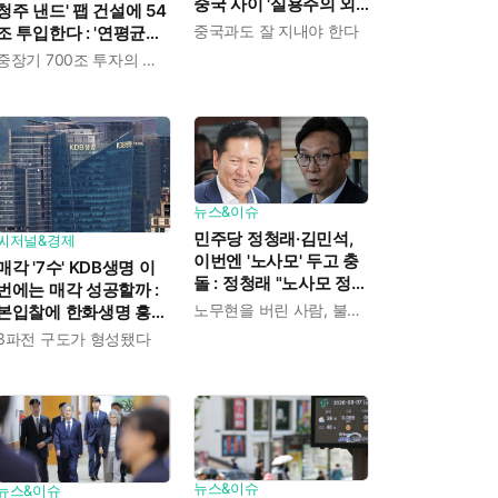
중국 사이 '실용주의 외
청주 낸드' 팹 건설에 54
교론' 강조한 인물이다
중국과도 잘 지내야 한다
조 투입한다 : '연평균
19% 성장' 메모리 수요
중장기 700조 투자의 단계적 이행
대응해 AI 인프라 시장의
핵심 플레이어로
뉴스&이슈
민주당 정청래·김민석,
씨저널&경제
이번엔 '노사모' 두고 충
매각 '7수' KDB생명 이
돌 : 정청래 "노사모 정신
번에는 매각 성공할까 :
으로 승리" vs 김민석 측
노무현을 버린 사람, 불편하겠지
본입찰에 한화생명 흥국
"어색하다"
생명 한국금융지주 최종
3파전 구도가 형성됐다
인수제안서 냈다
뉴스&이슈
뉴스&이슈