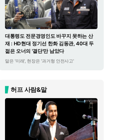
대통령도 전문경영인도 바꾸지 못하는 산
재 : HD현대 정기선 한화 김동관, 40대 두
젊은 오너의 '결단'만 남았다
말은 '미래', 현장은 '과거형 안전사고'
허프 사람&말