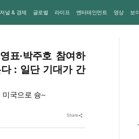
저널 & 경제
글로벌
라이프
엔터테인먼트
영상
보
이영표·박주호 참여하
든다 : 일단 기대가 간
 미국으로 슝~
Share
share