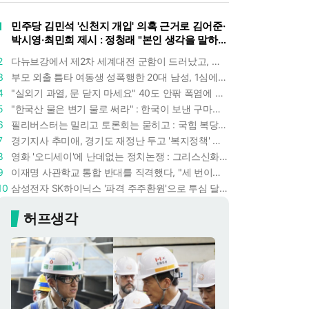
1
민주당 김민석 '신천지 개입' 의혹 근거로 김어준·
박시영·최민희 제시 : 정청래 "본인 생각을 말하
라"
2
다뉴브강에서 제2차 세계대전 군함이 드러났고, 포항 수돗물은 갑자기 짜졌다 : 폭염·가뭄이 만든 낯선 풍경
3
부모 외출 틈타 여동생 성폭행한 20대 남성, 1심에서 5년형 선고 : 친족 간 '암수범죄'의 심각성
4
"실외기 과열, 문 닫지 마세요" 40도 안팎 폭염에 쉼 없이 도는 에어컨 : 화재 위험 경고등!
5
"한국산 물은 변기 물로 써라" : 한국이 보낸 구마모토 지진 구호품에 한 일본인의 '어처구니 없는' 반응
6
필리버스터는 밀리고 토론회는 묻히고 : 국힘 복당 원하는 한동훈, '검사 정치'의 한계만 드러내나
7
경기지사 추미애, 경기도 재정난 두고 '복지정책' 탓하는 시선에 정면 반박 : "고령자와 아이 인구 급증"
8
영화 '오디세이'에 난데없는 정치논쟁 : 그리스신화 공간에서 '트럼프 전쟁의 참혹함'이 보인다
9
이재명 사관학교 통합 반대를 직격했다, "세 번이나 군사 쿠데타 했는데 압도적 지위"
10
삼성전자 SK하이닉스 '파격 주주환원'으로 투심 달래고 주가도 받칠까, 100조 넘는 추가 배당 재원에 쏠리는 눈
허프생각