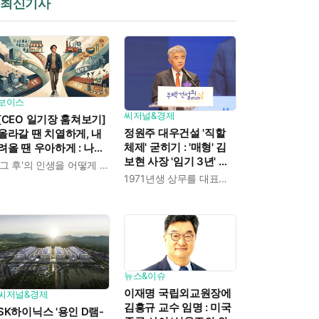
최신기사
보이스
씨저널&경제
[CEO 일기장 훔쳐보기]
정원주 대우건설 '직할
올라갈 땐 치열하게, 내
체제' 굳히기 : '매형' 김
려올 땐 우아하게 : 나만
보현 사장 '임기 3년' 받
의 커리어 설계법
'그 후'의 인생을 어떻게 살 것인가
고 4개월 만에 물러났다
1971년생 상무를 대표이사로 발탁
뉴스&이슈
이재명 국립외교원장에
씨저널&경제
김흥규 교수 임명 : 미국
SK하이닉스 '용인 D램-