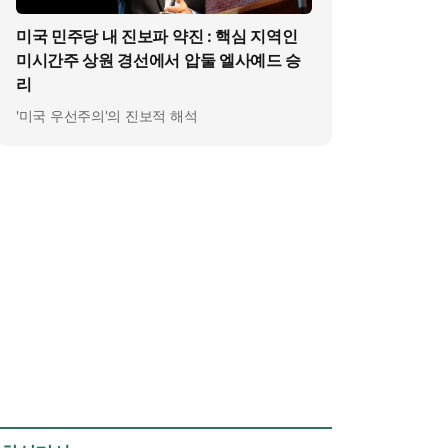
미국 민주당 내 진보파 약진 : 핵심 지역인
미시간주 상원 경선에서 압둘 엘사예드 승
리
'미국 우선주의'의 진보적 해석