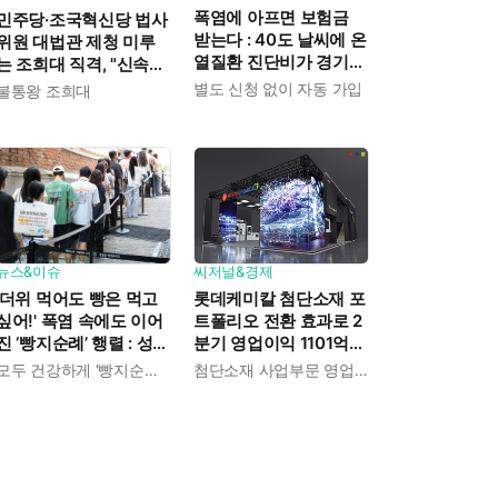
폭염에 아프면 보험금
민주당·조국혁신당 법사
받는다 : 40도 날씨에 온
위원 대법관 제청 미루
열질환 진단비가 경기도
는 조희대 직격, "신속한
민에게 주어진다
재판 약속도 저버려"
별도 신청 없이 자동 가입
불통왕 조희대
뉴스&이슈
씨저널&경제
'더위 먹어도 빵은 먹고
롯데케미칼 첨단소재 포
싶어!' 폭염 속에도 이어
트폴리오 전환 효과로 2
진 ‘빵지순례’ 행렬 : 성심
분기 영업이익 1101억
당이 대기 손님 위해 준
흑자전환 : 대산·여수 사
모두 건강하게 '빵지순례' 마치시길.
첨단소재 사업부문 영업이익 1325억 원
비한 것들
업재편으로 체질개선 속
도 높인다