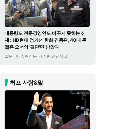
대통령도 전문경영인도 바꾸지 못하는 산
재 : HD현대 정기선 한화 김동관, 40대 두
젊은 오너의 '결단'만 남았다
말은 '미래', 현장은 '과거형 안전사고'
허프 사람&말