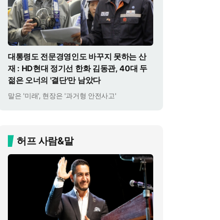
대통령도 전문경영인도 바꾸지 못하는 산
재 : HD현대 정기선 한화 김동관, 40대 두
젊은 오너의 '결단'만 남았다
말은 '미래', 현장은 '과거형 안전사고'
허프 사람&말