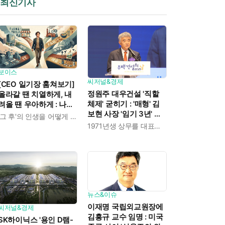
최신기사
보이스
씨저널&경제
[CEO 일기장 훔쳐보기]
정원주 대우건설 '직할
올라갈 땐 치열하게, 내
체제' 굳히기 : '매형' 김
려올 땐 우아하게 : 나만
보현 사장 '임기 3년' 받
의 커리어 설계법
'그 후'의 인생을 어떻게 살 것인가
고 4개월 만에 물러났다
1971년생 상무를 대표이사로 발탁
뉴스&이슈
이재명 국립외교원장에
씨저널&경제
김흥규 교수 임명 : 미국
SK하이닉스 '용인 D램-