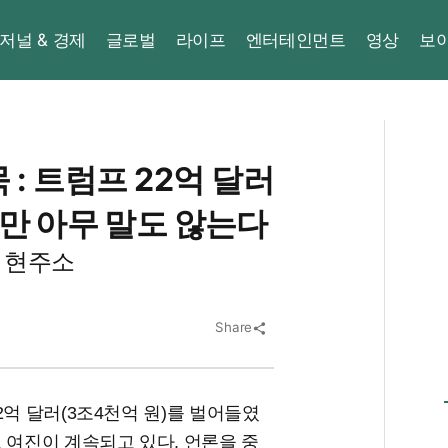
저널 & 경제
글로벌
라이프
엔터테인먼트
영상
보
 : 트럼프 22억 달러
만 아무 말도 않는다
 현주소
Share
share
2억 달러(3조4천억 원)를 벌어들였
 여진이 계속되고 있다. 언론을 중