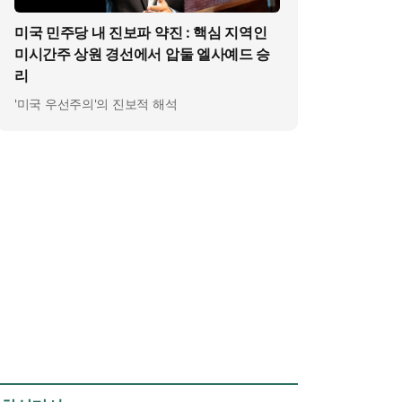
미국 민주당 내 진보파 약진 : 핵심 지역인
미시간주 상원 경선에서 압둘 엘사예드 승
리
'미국 우선주의'의 진보적 해석