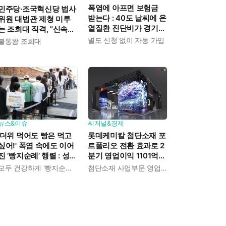
폭염에 아프면 보험금
민주당·조국혁신당 법사
받는다 : 40도 날씨에 온
위원 대법관 제청 미루
열질환 진단비가 경기도
는 조희대 직격, "신속한
민에게 주어진다
재판 약속도 저버려"
별도 신청 없이 자동 가입
불통왕 조희대
뉴스&이슈
씨저널&경제
'더위 먹어도 빵은 먹고
롯데케미칼 첨단소재 포
싶어!' 폭염 속에도 이어
트폴리오 전환 효과로 2
진 ‘빵지순례’ 행렬 : 성심
분기 영업이익 1101억
당이 대기 손님 위해 준
흑자전환 : 대산·여수 사
모두 건강하게 '빵지순례' 마치시길.
첨단소재 사업부문 영업이익 1325억 원
비한 것들
업재편으로 체질개선 속
도 높인다