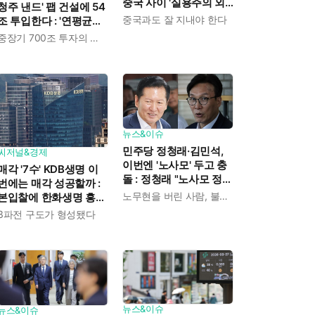
중국 사이 '실용주의 외
청주 낸드' 팹 건설에 54
교론' 강조한 인물이다
중국과도 잘 지내야 한다
조 투입한다 : '연평균
19% 성장' 메모리 수요
중장기 700조 투자의 단계적 이행
대응해 AI 인프라 시장의
핵심 플레이어로
뉴스&이슈
민주당 정청래·김민석,
씨저널&경제
이번엔 '노사모' 두고 충
매각 '7수' KDB생명 이
돌 : 정청래 "노사모 정신
번에는 매각 성공할까 :
으로 승리" vs 김민석 측
노무현을 버린 사람, 불편하겠지
본입찰에 한화생명 흥국
"어색하다"
생명 한국금융지주 최종
3파전 구도가 형성됐다
인수제안서 냈다
뉴스&이슈
뉴스&이슈