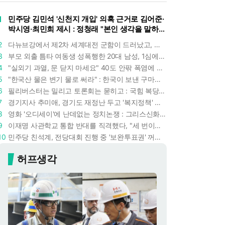
1
민주당 김민석 '신천지 개입' 의혹 근거로 김어준·
박시영·최민희 제시 : 정청래 "본인 생각을 말하
라"
2
다뉴브강에서 제2차 세계대전 군함이 드러났고, 포항 수돗물은 갑자기 짜졌다 : 폭염·가뭄이 만든 낯선 풍경
3
부모 외출 틈타 여동생 성폭행한 20대 남성, 1심에서 5년형 선고 : 친족 간 '암수범죄'의 심각성
4
"실외기 과열, 문 닫지 마세요" 40도 안팎 폭염에 쉼 없이 도는 에어컨 : 화재 위험 경고등!
5
"한국산 물은 변기 물로 써라" : 한국이 보낸 구마모토 지진 구호품에 한 일본인의 '어처구니 없는' 반응
6
필리버스터는 밀리고 토론회는 묻히고 : 국힘 복당 원하는 한동훈, '검사 정치'의 한계만 드러내나
7
경기지사 추미애, 경기도 재정난 두고 '복지정책' 탓하는 시선에 정면 반박 : "고령자와 아이 인구 급증"
8
영화 '오디세이'에 난데없는 정치논쟁 : 그리스신화 공간에서 '트럼프 전쟁의 참혹함'이 보인다
9
이재명 사관학교 통합 반대를 직격했다, "세 번이나 군사 쿠데타 했는데 압도적 지위"
10
민주당 친석계, 전당대회 진행 중 '보완투표권' 꺼냈다 : '사후 투표 허용' 무리수에 정청래 "투표 쿠데타"
허프생각