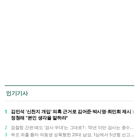
인기기사
1
김민석 '신천지 개입' 의혹 근거로 김어준·박시영·최민희 제시 :
정청래 "본인 생각을 말하라"
2
검찰청 간판 떼도 '검사 우대'는 그대로? : 10년 미만 검사는 중수청 4급 수사관으로 직행한다
3
부모 외출 틈타 여동생 성폭행한 20대 남성, 1심에서 5년형 선고 : 친족 간 '암수범죄'의 심각성