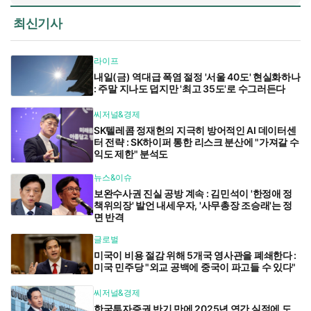
최신기사
라이프
내일(금) 역대급 폭염 절정 '서울 40도' 현실화하나
: 주말 지나도 덥지만 '최고 35도'로 수그러든다
씨저널&경제
SK텔레콤 정재헌의 지극히 방어적인 AI 데이터센
터 전략 : SK하이퍼 통한 리스크 분산에 "가져갈 수
익도 제한" 분석도
뉴스&이슈
보완수사권 진실 공방 계속 : 김민석이 '한정애 정
책위의장' 발언 내세우자, '사무총장 조승래'는 정
면 반격
글로벌
미국이 비용 절감 위해 5개국 영사관을 폐쇄한다 :
미국 민주당 "외교 공백에 중국이 파고들 수 있다"
씨저널&경제
한국투자증권 반기 만에 2025년 연간 실적에 도