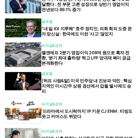
달했다 : 전 부문 고른 성장으로 상반기 영업이익
전년보다 89.1% 증가
글로벌
"내 일 XX 지루해" 호주 정치인, 의회 회의 도중 문
자 망신살 : 한국에도 이런 '사고' 많았지
씨저널&경제
엘앤에프 2분기 영업이익 208억 원으로 흑자 전
환, '분기 최대 출하량' 찍고 LFP 양극재 북미 공급
본격화한다
글로벌
[허프 사람&말] 미국 민주당 내 진보파 약진 : 핵심
지역인 미시간주 상원 경선에서 압둘 엘사예드 승
리
씨저널&경제
'드라마에서 도시락까지' IP 키운 CJ ENM : 티빙도
웃고 커머스도 뛰었다
씨저널&경제