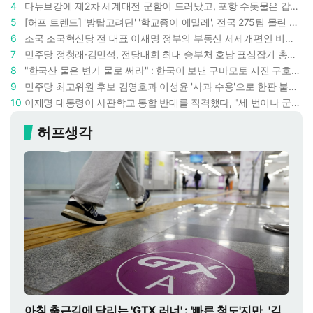
4
다뉴브강에 제2차 세계대전 군함이 드러났고, 포항 수돗물은 갑자기 짜졌다 : 폭염·가뭄이 만든 낯선 풍경
5
[허프 트렌드] '방탑고려단' '학교종이 에밀레', 전국 275팀 몰린 2026년 국립중앙박물관 분장대회 : 숨은 실력자들 나온다
6
조국 조국혁신당 전 대표 이재명 정부의 부동산 세제개편안 비판했다 : '공공주택 대전환' 촉구
7
민주당 정청래·김민석, 전당대회 최대 승부처 호남 표심잡기 총력 : 격차 10%p 안이냐, 밖이냐
8
"한국산 물은 변기 물로 써라" : 한국이 보낸 구마모토 지진 구호품에 한 일본인이 보인 반응
9
민주당 최고위원 후보 김영호과 이성윤 '사과 수용'으로 한판 붙었다 : 난데없이 "검사주의자"
10
이재명 대통령이 사관학교 통합 반대를 직격했다, "세 번이나 군사 쿠데타 했는데 압도적 지위"
허프생각
아침 출근길에 달리는 'GTX 러너' : '빠른 철도'지만, '깊