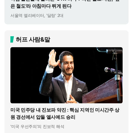
은 철도'라 아침마다 뛰게 된다
서울역 엘리베이터, '달랑' 2대
허프 사람&말
미국 민주당 내 진보파 약진 : 핵심 지역인 미시간주 상
원 경선에서 압둘 엘사예드 승리
'미국 우선주의'의 진보적 해석