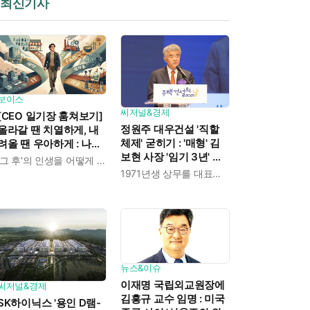
최신기사
보이스
씨저널&경제
[CEO 일기장 훔쳐보기]
정원주 대우건설 '직할
올라갈 땐 치열하게, 내
체제' 굳히기 : '매형' 김
려올 땐 우아하게 : 나만
보현 사장 '임기 3년' 받
의 커리어 설계법
'그 후'의 인생을 어떻게 살 것인가
고 4개월 만에 물러났다
1971년생 상무를 대표이사로 발탁
뉴스&이슈
이재명 국립외교원장에
씨저널&경제
김흥규 교수 임명 : 미국
SK하이닉스 '용인 D램-