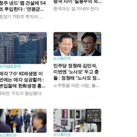
중국 사이 '실용주의 외
청주 낸드' 팹 건설에 54
교론' 강조한 인물이다
중국과도 잘 지내야 한다
조 투입한다 : '연평균
19% 성장' 메모리 수요
중장기 700조 투자의 단계적 이행
대응해 AI 인프라 시장의
핵심 플레이어로
뉴스&이슈
민주당 정청래·김민석,
씨저널&경제
이번엔 '노사모' 두고 충
매각 '7수' KDB생명 이
돌 : 정청래 "노사모 정신
번에는 매각 성공할까 :
으로 승리" vs 김민석 측
노무현을 버린 사람, 불편하겠지
본입찰에 한화생명 흥국
"어색하다"
생명 한국금융지주 최종
3파전 구도가 형성됐다
인수제안서 냈다
뉴스&이슈
뉴스&이슈