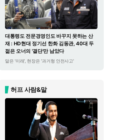
대통령도 전문경영인도 바꾸지 못하는 산
재 : HD현대 정기선 한화 김동관, 40대 두
젊은 오너의 '결단'만 남았다
말은 '미래', 현장은 '과거형 안전사고'
허프 사람&말