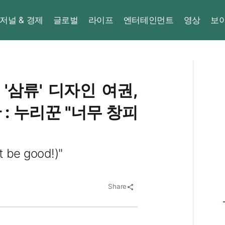
저널 & 경제
글로벌
라이프
엔터테인먼트
영상
보
 '삼류' 디자인 여권,
: 누리꾼 "너무 창피
be good!)"
Share
share