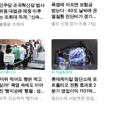
폭염에 아프면 보험금
민주당·조국혁신당 법사
받는다 : 40도 날씨에 온
위원 대법관 제청 미루
열질환 진단비가 경기도
는 조희대 직격, "신속한
민에게 주어진다
재판 약속도 저버려"
별도 신청 없이 자동 가입
불통왕 조희대
뉴스&이슈
씨저널&경제
'더위 먹어도 빵은 먹고
롯데케미칼 첨단소재 포
싶어!' 폭염 속에도 이어
트폴리오 전환 효과로 2
진 ‘빵지순례’ 행렬 : 성심
분기 영업이익 1101억
당이 대기 손님 위해 준
흑자전환 : 대산·여수 사
모두 건강하게 '빵지순례' 마치시길.
첨단소재 사업부문 영업이익 1325억 원
비한 것들
업재편으로 체질개선 속
도 높인다