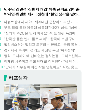
1
민주당 김민석 '신천지 개입' 의혹 근거로 김어준·
박시영·최민희 제시 : 정청래 "본인 생각을 말하
라"
2
다뉴브강에서 제2차 세계대전 군함이 드러났고, 포항 수돗물은 갑자기 짜졌다 : 폭염·가뭄이 만든 낯선 풍경
3
부모 외출 틈타 여동생 성폭행한 20대 남성, 1심에서 5년형 선고 : 친족 간 '암수범죄'의 심각성
4
"실외기 과열, 문 닫지 마세요" 40도 안팎 폭염에 쉼 없이 도는 에어컨 : 화재 위험 경고등!
5
"한국산 물은 변기 물로 써라" : 한국이 보낸 구마모토 지진 구호품에 한 일본인의 '어처구니 없는' 반응
6
필리버스터는 밀리고 토론회는 묻히고 : 국힘 복당 원하는 한동훈, '검사 정치'의 한계만 드러내나
7
경기지사 추미애, 경기도 재정난 두고 '복지정책' 탓하는 시선에 정면 반박 : "고령자와 아이 인구 급증"
8
영화 '오디세이'에 난데없는 정치논쟁 : 그리스신화 공간에서 '트럼프 전쟁의 참혹함'이 보인다
9
이재명 사관학교 통합 반대를 직격했다, "세 번이나 군사 쿠데타 했는데 압도적 지위"
10
"갑자기 사무실 에어컨 작동 멈췄어요", 40도 웃도는 기온에 에어컨도 숨이 찬다
허프생각