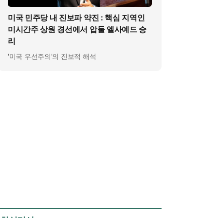
미국 민주당 내 진보파 약진 : 핵심 지역인
미시간주 상원 경선에서 압둘 엘사예드 승
리
'미국 우선주의'의 진보적 해석