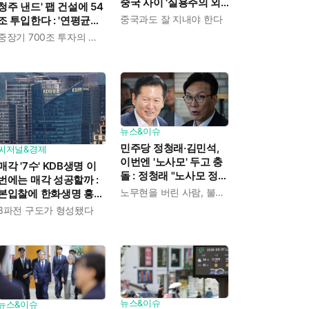
중국 사이 '실용주의 외
청주 낸드' 팹 건설에 54
교론' 강조한 인물이다
중국과도 잘 지내야 한다
조 투입한다 : '연평균
19% 성장' 메모리 수요
중장기 700조 투자의 단계적 이행
대응해 AI 인프라 시장의
핵심 플레이어로
뉴스&이슈
민주당 정청래·김민석,
씨저널&경제
이번엔 '노사모' 두고 충
매각 '7수' KDB생명 이
돌 : 정청래 "노사모 정신
번에는 매각 성공할까 :
으로 승리" vs 김민석 측
노무현을 버린 사람, 불편하겠지
본입찰에 한화생명 흥국
"어색하다"
생명 한국금융지주 최종
3파전 구도가 형성됐다
인수제안서 냈다
뉴스&이슈
뉴스&이슈