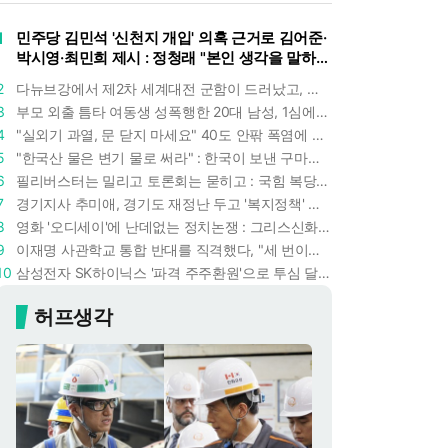
1
민주당 김민석 '신천지 개입' 의혹 근거로 김어준·
박시영·최민희 제시 : 정청래 "본인 생각을 말하
라"
2
다뉴브강에서 제2차 세계대전 군함이 드러났고, 포항 수돗물은 갑자기 짜졌다 : 폭염·가뭄이 만든 낯선 풍경
3
부모 외출 틈타 여동생 성폭행한 20대 남성, 1심에서 5년형 선고 : 친족 간 '암수범죄'의 심각성
4
"실외기 과열, 문 닫지 마세요" 40도 안팎 폭염에 쉼 없이 도는 에어컨 : 화재 위험 경고등!
5
"한국산 물은 변기 물로 써라" : 한국이 보낸 구마모토 지진 구호품에 한 일본인의 '어처구니 없는' 반응
6
필리버스터는 밀리고 토론회는 묻히고 : 국힘 복당 원하는 한동훈, '검사 정치'의 한계만 드러내나
7
경기지사 추미애, 경기도 재정난 두고 '복지정책' 탓하는 시선에 정면 반박 : "고령자와 아이 인구 급증"
8
영화 '오디세이'에 난데없는 정치논쟁 : 그리스신화 공간에서 '트럼프 전쟁의 참혹함'이 보인다
9
이재명 사관학교 통합 반대를 직격했다, "세 번이나 군사 쿠데타 했는데 압도적 지위"
10
삼성전자 SK하이닉스 '파격 주주환원'으로 투심 달래고 주가도 받칠까, 100조 넘는 추가 배당 재원에 쏠리는 눈
허프생각