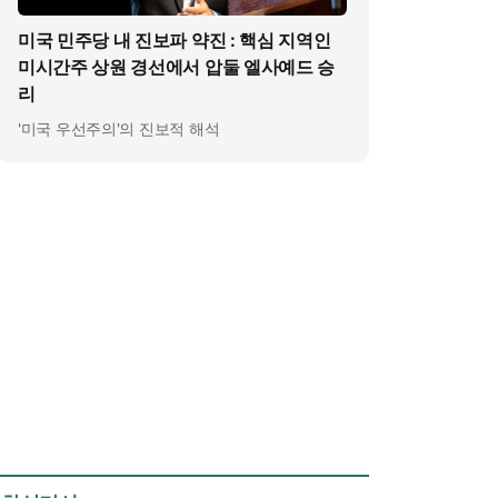
미국 민주당 내 진보파 약진 : 핵심 지역인
미시간주 상원 경선에서 압둘 엘사예드 승
리
'미국 우선주의'의 진보적 해석