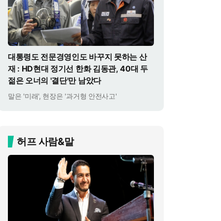
대통령도 전문경영인도 바꾸지 못하는 산
재 : HD현대 정기선 한화 김동관, 40대 두
젊은 오너의 '결단'만 남았다
말은 '미래', 현장은 '과거형 안전사고'
허프 사람&말