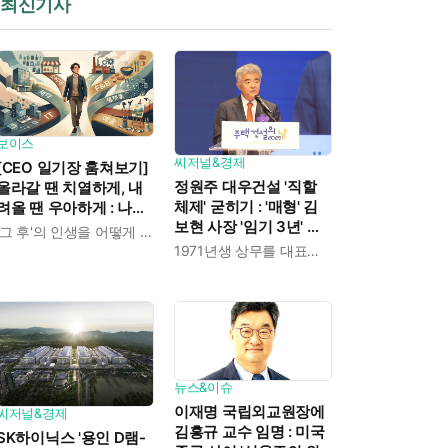
최신기사
보이스
씨저널&경제
[CEO 일기장 훔쳐보기]
정원주 대우건설 '직할
올라갈 땐 치열하게, 내
체제' 굳히기 : '매형' 김
려올 땐 우아하게 : 나만
보현 사장 '임기 3년' 받
의 커리어 설계법
'그 후'의 인생을 어떻게 살 것인가
고 4개월 만에 물러났다
1971년생 상무를 대표이사로 발탁
뉴스&이슈
이재명 국립외교원장에
씨저널&경제
김흥규 교수 임명 : 미국
SK하이닉스 '용인 D램-