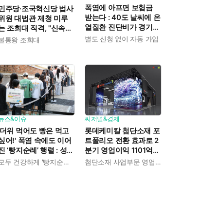
폭염에 아프면 보험금
민주당·조국혁신당 법사
받는다 : 40도 날씨에 온
위원 대법관 제청 미루
열질환 진단비가 경기도
는 조희대 직격, "신속한
민에게 주어진다
재판 약속도 저버려"
별도 신청 없이 자동 가입
불통왕 조희대
뉴스&이슈
씨저널&경제
'더위 먹어도 빵은 먹고
롯데케미칼 첨단소재 포
싶어!' 폭염 속에도 이어
트폴리오 전환 효과로 2
진 ‘빵지순례’ 행렬 : 성심
분기 영업이익 1101억
당이 대기 손님 위해 준
흑자전환 : 대산·여수 사
모두 건강하게 '빵지순례' 마치시길.
첨단소재 사업부문 영업이익 1325억 원
비한 것들
업재편으로 체질개선 속
도 높인다