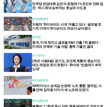
민주당 전당대회 김민석·정청래 1%포인트 안팎 접
전 : 역시 최대 승부처는 호남과 수도권
씨저널&경제
자동차 '하이브리드 시대' 저물고 있나 : 글로벌 전
기차 가격이 하이브리드 차보다 낮아졌다
글로벌
중국, 미국 제치고 글로벌 R&D 지출 1위 올랐다 :
미국의 규제에 '기술 자립' 총력 기울인 결과
뉴스&이슈
[허프 사람&말} 경기도, 반도체 호황의 중심지인
데도 재정은 웃지 못한다 : 추미애 "빈껍데기 부자
신세"
씨저널&경제
SK하이닉스 성과급 논란에 '노조 통합' 움직임, 사
흘 만에 임직원 10%이 새 노조에 모였다
씨저널&경제
블룸버그 "한국 증시 단일 종목 레버리지 진정으로