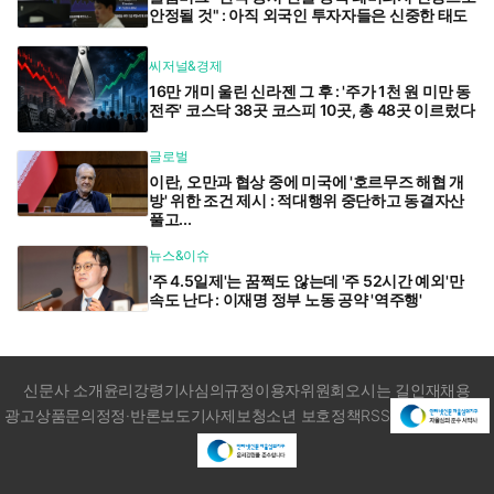
안정될 것" : 아직 외국인 투자자들은 신중한 태도
씨저널&경제
16만 개미 울린 신라젠 그 후 : '주가 1천 원 미만 동
전주' 코스닥 38곳 코스피 10곳, 총 48곳 이르렀다
글로벌
이란, 오만과 협상 중에 미국에 '호르무즈 해협 개
방' 위한 조건 제시 : 적대행위 중단하고 동결자산
풀고...
뉴스&이슈
'주 4.5일제'는 꿈쩍도 않는데 '주 52시간 예외'만
속도 난다 : 이재명 정부 노동 공약 '역주행'
신문사 소개
윤리강령
기사심의규정
이용자위원회
오시는 길
인재채용
광고상품문의
정정·반론보도
기사제보
청소년 보호정책
RSS