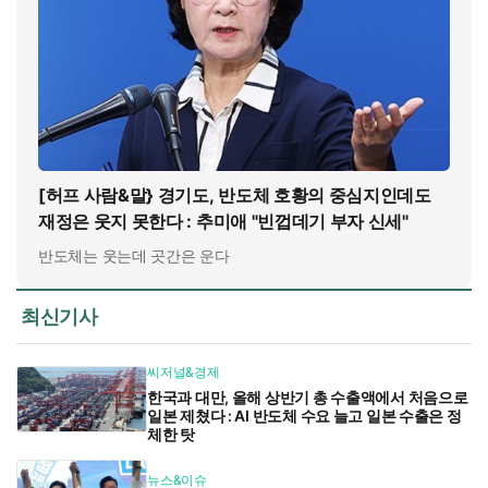
[허프 사람&말} 경기도, 반도체 호황의 중심지인데도
재정은 웃지 못한다 : 추미애 "빈껍데기 부자 신세"
반도체는 웃는데 곳간은 운다
최신기사
씨저널&경제
한국과 대만, 올해 상반기 총 수출액에서 처음으로
일본 제쳤다 : AI 반도체 수요 늘고 일본 수출은 정
체한 탓
뉴스&이슈