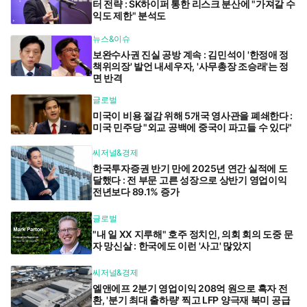
터 전략 : SK하이퍼 통한 리스크 분산에 "가져갈 수
익도 제한" 분석도
뉴스&이슈
보완수사권 진실 공방 계속 : 김민석이 '한정애 정
책위의장' 발언 내세우자, '사무총장 조승래'는 정
면 반격
글로벌
미국이 비용 절감 위해 5개국 영사관을 폐쇄한다 :
미국 민주당 "외교 공백에 중국이 파고들 수 있다"
씨저널&경제
한국투자증권 반기 만에 2025년 연간 실적에 도
달했다 : 전 부문 고른 성장으로 상반기 영업이익
전년보다 89.1% 증가
글로벌
"내 일 XX 지루해" 호주 정치인, 의회 회의 도중 문
자 망신살 : 한국에도 이런 '사고' 많았지
씨저널&경제
엘앤에프 2분기 영업이익 208억 원으로 흑자 전
환, '분기 최대 출하량' 찍고 LFP 양극재 북미 공급