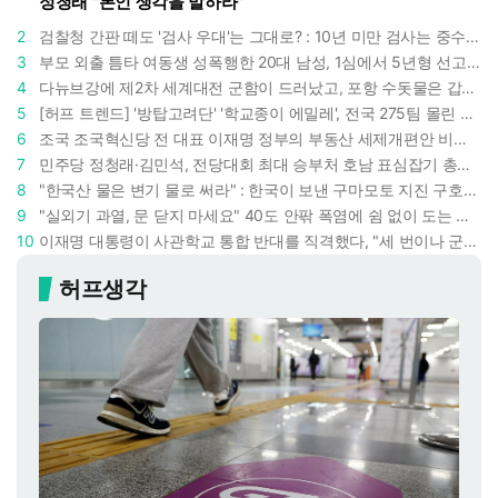
정청래 "본인 생각을 말하라"
2
검찰청 간판 떼도 '검사 우대'는 그대로? : 10년 미만 검사는 중수청 4급 수사관으로 직행한다
3
부모 외출 틈타 여동생 성폭행한 20대 남성, 1심에서 5년형 선고 : 친족 간 '암수범죄'의 심각성
4
다뉴브강에 제2차 세계대전 군함이 드러났고, 포항 수돗물은 갑자기 짜졌다 : 폭염·가뭄이 만든 낯선 풍경
5
[허프 트렌드] '방탑고려단' '학교종이 에밀레', 전국 275팀 몰린 2026년 국립중앙박물관 분장대회 : 숨은 실력자들 나온다
6
조국 조국혁신당 전 대표 이재명 정부의 부동산 세제개편안 비판했다 : '공공주택 대전환' 촉구
7
민주당 정청래·김민석, 전당대회 최대 승부처 호남 표심잡기 총력 : 격차 10%p 안이냐, 밖이냐
8
"한국산 물은 변기 물로 써라" : 한국이 보낸 구마모토 지진 구호품에 한 일본인이 보인 반응
9
"실외기 과열, 문 닫지 마세요" 40도 안팎 폭염에 쉼 없이 도는 에어컨 : 화재 위험 경고등!
10
이재명 대통령이 사관학교 통합 반대를 직격했다, "세 번이나 군사 쿠데타 했는데 압도적 지위"
허프생각