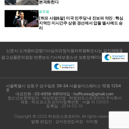
본격화한다
글로벌
[허프 사람&말] 미국 민주당 내 진보파 약진 : 핵심
지역인 미시간주 상원 경선에서 압둘 엘사예드 승
리
신문사 소개
윤리강령
기사심의규정
이용자위원회
오시는 길
인재채용
광고상품문의
정정·반론보도
기사제보
청소년 보호정책
RSS
서울특별시 성동구 성수일로 39-34 서울숲더스페이스 12층 1204
호
대표전화 : 02-6959-9810
메일 : huffkorea@gmail.com
청소년보호책임자 : 박상유
법인명 : 허핑턴포스트코리아 주식회사
제호 : 허프포스트코리아
등록번호 : 서울 아 03003
등록일 : 2014-02-10
Copyright © 2025 허프포스트코리아. All rights reserved.
발행·편집인 : 강석운
편집국장 : 이지형