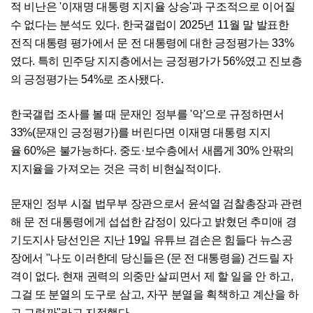
적 비난은 '이재명 대통령 지지율 상승'과 구조적으로 이어질
수 없다는 분석도 있다. 한국갤럽이 2025년 11월 말 발표한
전직 대통령 평가에서 문 전 대통령에 대한 긍정평가는 33%
였다. 특히 민주당 지지층에서는 긍정평가가 56%였고 진보층
의 긍정평가는 54%로 조사됐다.
한국갤럽 조사를 볼 때 문재인 정부를 '악'으로 규정하면서
33%(문재인 긍정평가)를 버린다면 이재명 대통령 지지
율 60%은 불가능하다. 중도·보수층에서 새롭게 30% 안팎의
지지율을 가져오는 것은 극히 비현실적이다.
문재인 정부 시절 법무부 장관으로서 윤석열 검찰총장과 관련
해 문 전 대통령에게 섭섭한 감정이 있다고 밝혔던 추미애 경
기도지사 당선인은 지난 19일 유튜브 겸손은 힘들다 뉴스공
장에서 "나도 이러한데 당신들은 (문 전 대통령을) 건드릴 자
격이 없다. 현재 권력의 의중만 살피면서 제 할 일을 안 하고,
그걸 또 분열의 도구로 삼고, 자꾸 분열을 획책하고 계산을 하
고 그럴까"라고 지적했다.