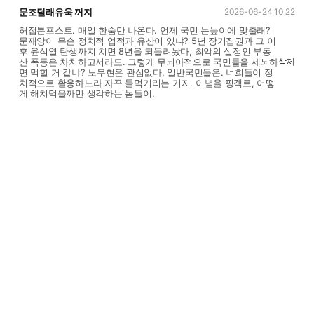
문조털래유욱 꺼져
2026-06-24 10:22
허접톤포스트. 매일 한숨만 나온다. 언제 국민 눈높이에 맞출래?
문재앙이 무슨 정치적 업적과 유산이 있냐? 5년 장기집권과 그 이
후 윤석열 탄생까지 치면 8년을 되돌려놨다, 최악의 실정인 부동
산 폭등은 차치하고서라도. 그렇게 무뇌아적으로 국민들을 세뇌하
삭제
면 먹힐 거 같냐? 노무현은 관심없다, 일반국민들은. 너희들이 정
치적으로 활용하느라 자꾸 들먹거리는 거지. 이념을 핑곅로, 어떻
게 해쳐먹을까만 생각하는 놈들이.