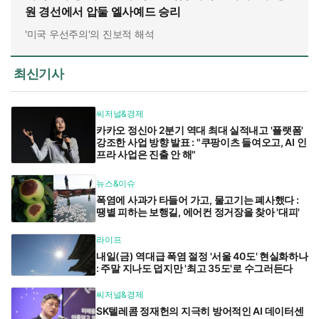
원 경선에서 압둘 엘사예드 승리
'미국 우선주의'의 진보적 해석
최신기사
씨저널&경제
카카오 정신아 2분기 역대 최대 실적내고 '플랫폼'
강조한 사업 방향 발표 : "쿠팡이츠 들여오고, AI 인
프라 사업은 진출 안 해"
뉴스&이슈
폭염에 사과가 타들어 가고, 물고기는 폐사했다 :
땡볕 피하는 보행길, 에어컨 정거장을 찾아 '대피'
라이프
내일(금) 역대급 폭염 절정 '서울 40도' 현실화하나
: 주말 지나도 덥지만 '최고 35도'로 수그러든다
씨저널&경제
SK텔레콤 정재헌의 지극히 방어적인 AI 데이터센