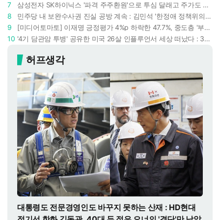
7
삼성전자 SK하이닉스 '파격 주주환원'으로 투심 달래고 주가도 받칠까, 100조 넘는 추가 배당 재원에 쏠리는 눈
8
민주당 내 보완수사권 진실 공방 계속 : 김민석 '한정애 정책위의장' 발언 근거로 내세우자 사무총장 지낸 조승래 반박
9
[미디어토마토] 이재명 긍정평가 4%p 하락한 47.7%, 중도층 '부정 49.7% vs 긍정 42.9%'
10
'4기 담관암 투병' 공유한 미국 26살 인플루언서 세상 떠났다 : 3년간 보여준 희망과 용기
허프생각
대통령도 전문경영인도 바꾸지 못하는 산재 : HD현대
정기선 한화 김동관, 40대 두 젊은 오너의 '결단'만 남았