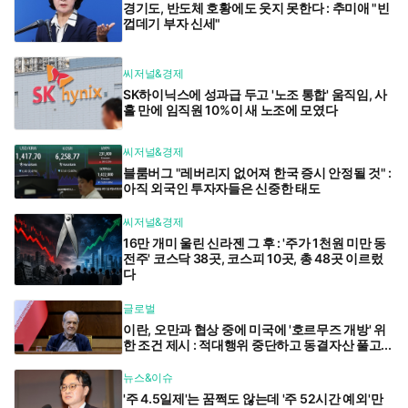
경기도, 반도체 호황에도 웃지 못한다 : 추미애 "빈
껍데기 부자 신세"
씨저널&경제
SK하이닉스에 성과급 두고 '노조 통합' 움직임, 사
흘 만에 임직원 10%이 새 노조에 모였다
씨저널&경제
블룸버그 "레버리지 없어져 한국 증시 안정될 것" :
아직 외국인 투자자들은 신중한 태도
씨저널&경제
16만 개미 울린 신라젠 그 후 : '주가 1천원 미만 동
전주' 코스닥 38곳, 코스피 10곳, 총 48곳 이르렀
다
글로벌
이란, 오만과 협상 중에 미국에 '호르무즈 개방' 위
한 조건 제시 : 적대행위 중단하고 동결자산 풀고...
뉴스&이슈
'주 4.5일제'는 꿈쩍도 않는데 '주 52시간 예외'만