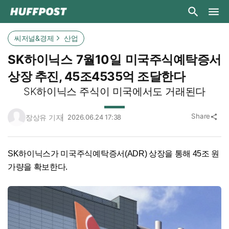
씨저널&경제
산업
SK하이닉스 7월10일 미국주식예탁증서
상장 추진, 45조4535억 조달한다
SK하이닉스 주식이 미국에서도 거래된다
Share
장상유 기자
2026.06.24 17:38
share
SK하이닉스가 미국주식예탁증서(ADR) 상장을 통해 45조 원
가량을 확보한다.