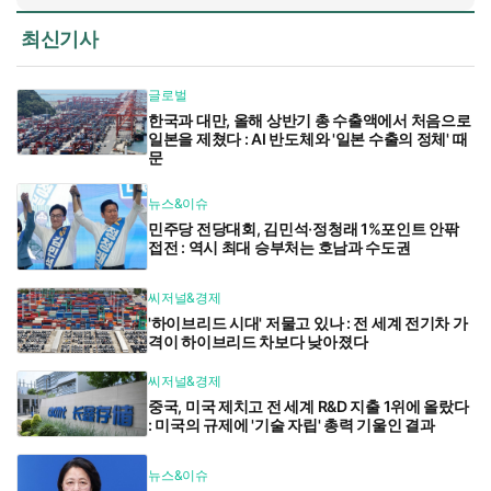
최신기사
글로벌
한국과 대만, 올해 상반기 총 수출액에서 처음으로
일본을 제쳤다 : AI 반도체와 '일본 수출의 정체' 때
문
뉴스&이슈
민주당 전당대회, 김민석·정청래 1%포인트 안팎
접전 : 역시 최대 승부처는 호남과 수도권
씨저널&경제
'하이브리드 시대' 저물고 있나 : 전 세계 전기차 가
격이 하이브리드 차보다 낮아졌다
씨저널&경제
중국, 미국 제치고 전 세계 R&D 지출 1위에 올랐다
: 미국의 규제에 '기술 자립' 총력 기울인 결과
뉴스&이슈