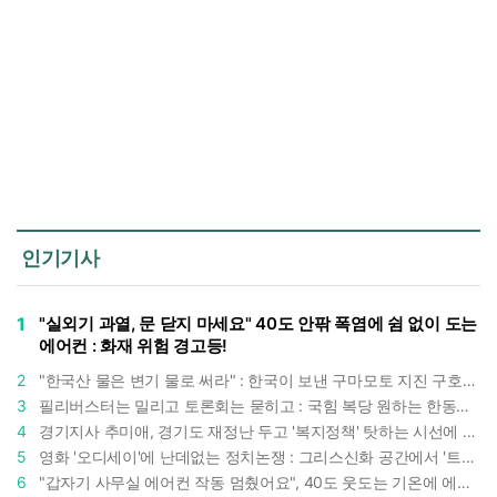
인기기사
1
"실외기 과열, 문 닫지 마세요" 40도 안팎 폭염에 쉼 없이 도는
에어컨 : 화재 위험 경고등!
2
"한국산 물은 변기 물로 써라" : 한국이 보낸 구마모토 지진 구호품에 한 일본인의 '어처구니 없는' 반응
3
필리버스터는 밀리고 토론회는 묻히고 : 국힘 복당 원하는 한동훈, '검사 정치'의 한계만 드러내나
4
경기지사 추미애, 경기도 재정난 두고 '복지정책' 탓하는 시선에 정면 반박 : "고령자와 아이 인구 급증"
5
영화 '오디세이'에 난데없는 정치논쟁 : 그리스신화 공간에서 '트럼프 전쟁의 참혹함'이 보인다
6
"갑자기 사무실 에어컨 작동 멈췄어요", 40도 웃도는 기온에 에어컨도 숨이 찬다