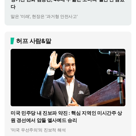
다
말은 '미래', 현장은 '과거형 안전사고'
허프 사람&말
미국 민주당 내 진보파 약진 : 핵심 지역인 미시간주 상
원 경선에서 압둘 엘사예드 승리
'미국 우선주의'의 진보적 해석