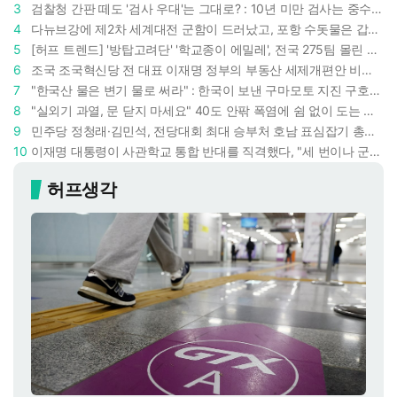
3
검찰청 간판 떼도 '검사 우대'는 그대로? : 10년 미만 검사는 중수청 4급 수사관으로 직행한다
4
다뉴브강에 제2차 세계대전 군함이 드러났고, 포항 수돗물은 갑자기 짜졌다 : 폭염·가뭄이 만든 낯선 풍경
5
[허프 트렌드] '방탑고려단' '학교종이 에밀레', 전국 275팀 몰린 2026년 국립중앙박물관 분장대회 : 숨은 실력자들 나온다
6
조국 조국혁신당 전 대표 이재명 정부의 부동산 세제개편안 비판했다 : '공공주택 대전환' 촉구
7
"한국산 물은 변기 물로 써라" : 한국이 보낸 구마모토 지진 구호품에 한 일본인이 보인 반응
8
"실외기 과열, 문 닫지 마세요" 40도 안팎 폭염에 쉼 없이 도는 에어컨 : 화재 위험 경고등!
9
민주당 정청래·김민석, 전당대회 최대 승부처 호남 표심잡기 총력 : 격차 10%p 안이냐, 밖이냐
10
이재명 대통령이 사관학교 통합 반대를 직격했다, "세 번이나 군사 쿠데타 했는데 압도적 지위"
허프생각