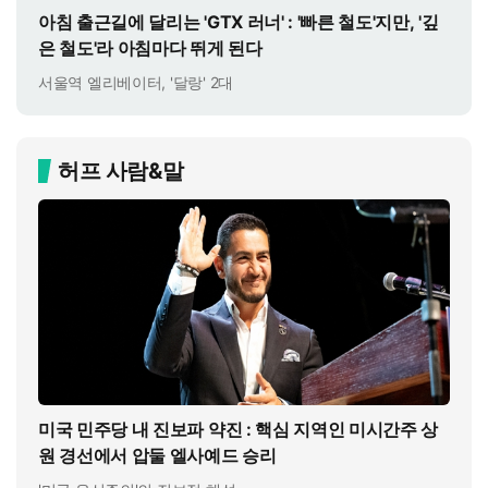
아침 출근길에 달리는 'GTX 러너' : '빠른 철도'지만, '깊
은 철도'라 아침마다 뛰게 된다
서울역 엘리베이터, '달랑' 2대
허프 사람&말
미국 민주당 내 진보파 약진 : 핵심 지역인 미시간주 상
원 경선에서 압둘 엘사예드 승리