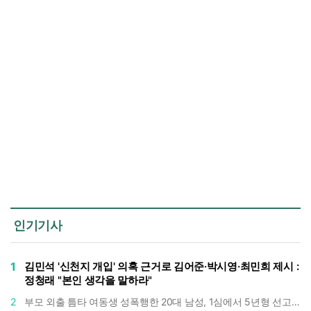
인기기사
1
김민석 '신천지 개입' 의혹 근거로 김어준·박시영·최민희 제시 :
정청래 "본인 생각을 말하라"
2
부모 외출 틈타 여동생 성폭행한 20대 남성, 1심에서 5년형 선고 : 친족 간 '암수범죄'의 심각성