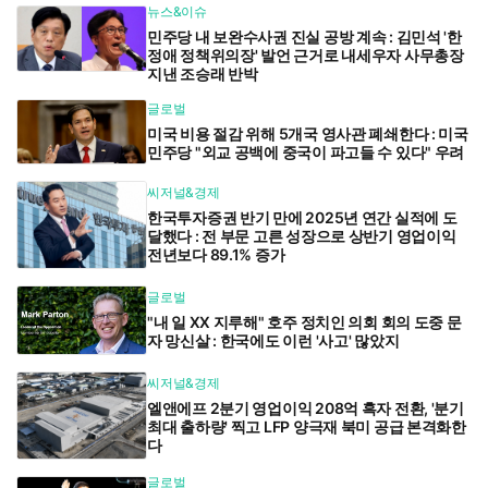
뉴스&이슈
민주당 내 보완수사권 진실 공방 계속 : 김민석 '한
정애 정책위의장' 발언 근거로 내세우자 사무총장
지낸 조승래 반박
글로벌
미국 비용 절감 위해 5개국 영사관 폐쇄한다 : 미국
민주당 "외교 공백에 중국이 파고들 수 있다" 우려
씨저널&경제
한국투자증권 반기 만에 2025년 연간 실적에 도
달했다 : 전 부문 고른 성장으로 상반기 영업이익
전년보다 89.1% 증가
글로벌
"내 일 XX 지루해" 호주 정치인 의회 회의 도중 문
자 망신살 : 한국에도 이런 '사고' 많았지
씨저널&경제
엘앤에프 2분기 영업이익 208억 흑자 전환, '분기
최대 출하량' 찍고 LFP 양극재 북미 공급 본격화한
다
글로벌