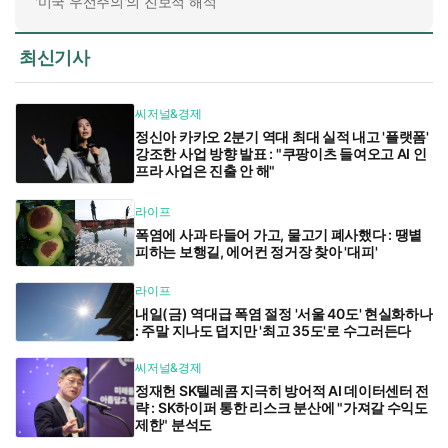
'미국 우선주의'의 진보적 해석
최신기사
씨저널&경제
정신아 카카오 2분기 역대 최대 실적 내고 '플랫폼'
강조한 사업 방향 발표 : "쿠팡이츠 들여오고 AI 인
프라 사업은 진출 안 해"
라이프
폭염에 사과 타들어 가고, 물고기 폐사했다 : 땡볕
피하는 보행길, 에어컨 정거장 찾아 '대피'
라이프
내일(금) 역대급 폭염 절정 '서울 40도' 현실화하나
: 주말 지나도 덥지만 '최고 35도'로 수그러든다
씨저널&경제
정재헌 SK텔레콤 지극히 방어적 AI 데이터센터 전
략 : SK하이퍼 통한 리스크 분산에 "가져갈 수익도
제한" 분석도