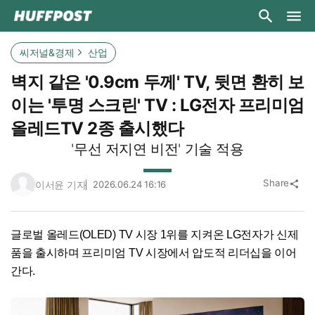
씨저널&경제
산업
벽지 같은 '0.9cm 두께' TV, 뒷면 환히 보
이는 '투명 스크린' TV : LG전자 프리미엄
올레드TV 2종 출시했다
'무선 저지연 비전' 기술 적용
Share
이서윤 기자
2026.06.24 16:16
share
글로벌 올레드(OLED) TV 시장 1위를 지켜온 LG전자가 신제
품을 출시하며 프리미엄 TV 시장에서 압도적 리더십을 이어
간다.