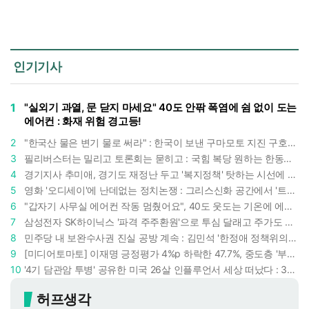
인기기사
1
"실외기 과열, 문 닫지 마세요" 40도 안팎 폭염에 쉼 없이 도는
에어컨 : 화재 위험 경고등!
2
"한국산 물은 변기 물로 써라" : 한국이 보낸 구마모토 지진 구호품에 한 일본인의 '어처구니 없는' 반응
3
필리버스터는 밀리고 토론회는 묻히고 : 국힘 복당 원하는 한동훈, '검사 정치'의 한계만 드러내나
4
경기지사 추미애, 경기도 재정난 두고 '복지정책' 탓하는 시선에 정면 반박 : "고령자와 아이 인구 급증"
5
영화 '오디세이'에 난데없는 정치논쟁 : 그리스신화 공간에서 '트럼프 전쟁의 참혹함'이 보인다
6
"갑자기 사무실 에어컨 작동 멈췄어요", 40도 웃도는 기온에 에어컨도 숨이 찬다
7
삼성전자 SK하이닉스 '파격 주주환원'으로 투심 달래고 주가도 받칠까, 100조 넘는 추가 배당 재원에 쏠리는 눈
8
민주당 내 보완수사권 진실 공방 계속 : 김민석 '한정애 정책위의장' 발언 근거로 내세우자 사무총장 지낸 조승래 반박
9
[미디어토마토] 이재명 긍정평가 4%p 하락한 47.7%, 중도층 '부정 49.7% vs 긍정 42.9%'
10
'4기 담관암 투병' 공유한 미국 26살 인플루언서 세상 떠났다 : 3년간 보여준 희망과 용기
허프생각