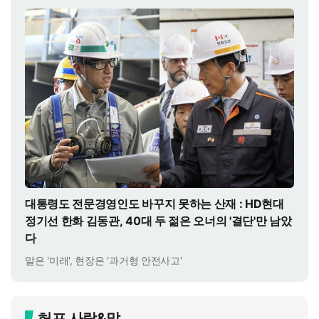
대통령도 전문경영인도 바꾸지 못하는 산재 : HD현대
정기선 한화 김동관, 40대 두 젊은 오너의 '결단'만 남았
다
말은 '미래', 현장은 '과거형 안전사고'
허프 사람&말