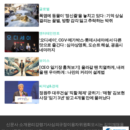
글로벌
폭염에 동물이 '정신줄'을 놓치고 있다 : 기억 상실
걸리는 꿀벌, 방향 감각 잃고 추락하는 박쥐
엔터테인먼트
'오디세이', CGV·메가박스·롯데시네마에서 다른
맛으로 즐긴다 : 심야상영회, 도슨트 해설, 굉음시
네마까지
보이스
[CEO 일기장 훔쳐보기] 올라갈 땐 치열하게, 내려
올 땐 우아하게 : 나만의 커리어 설계법
씨저널&경제
정원주 대우건설 '직할 체제' 굳히기 : '매형' 김보현
사장 '임기 3년' 받고 4개월 만에 물러났다
신문사 소개
윤리강령
기사심의규정
이용자위원회
오시는 길
인재채용