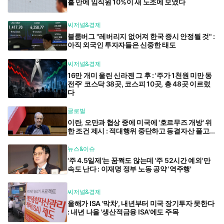
흘 만에 임직원 10%이 새 노조에 모였다
씨저널&경제
블룸버그 "레버리지 없어져 한국 증시 안정될 것" :
아직 외국인 투자자들은 신중한 태도
씨저널&경제
16만 개미 울린 신라젠 그 후 : '주가 1천원 미만 동
전주' 코스닥 38곳, 코스피 10곳, 총 48곳 이르렀
다
글로벌
이란, 오만과 협상 중에 미국에 '호르무즈 개방' 위
한 조건 제시 : 적대행위 중단하고 동결자산 풀고...
뉴스&이슈
'주 4.5일제'는 꿈쩍도 않는데 '주 52시간 예외'만
속도 난다 : 이재명 정부 노동 공약 '역주행'
씨저널&경제
올해가 ISA '막차', 내년부터 미국 장기투자 못한다
: 내년 나올 '생산적금융 ISA'에도 주목