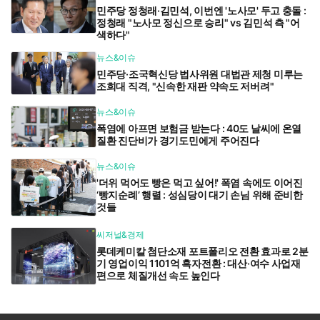
민주당 정청래·김민석, 이번엔 '노사모' 두고 충돌 :
정청래 "노사모 정신으로 승리" vs 김민석 측 "어
색하다"
뉴스&이슈
민주당·조국혁신당 법사위원 대법관 제청 미루는
조희대 직격, "신속한 재판 약속도 저버려"
뉴스&이슈
폭염에 아프면 보험금 받는다 : 40도 날씨에 온열
질환 진단비가 경기도민에게 주어진다
뉴스&이슈
'더위 먹어도 빵은 먹고 싶어!' 폭염 속에도 이어진
‘빵지순례’ 행렬 : 성심당이 대기 손님 위해 준비한
것들
씨저널&경제
롯데케미칼 첨단소재 포트폴리오 전환 효과로 2분
기 영업이익 1101억 흑자전환 : 대산·여수 사업재
편으로 체질개선 속도 높인다