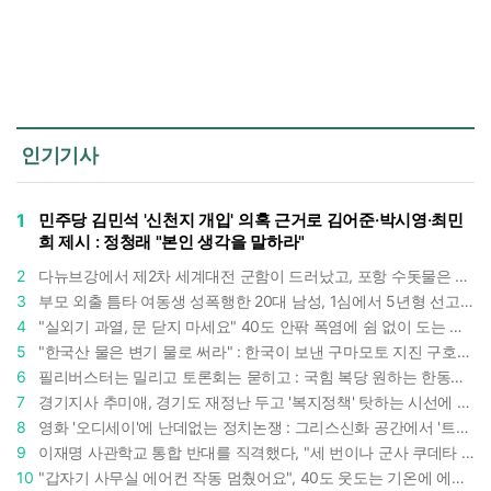
인기기사
1
민주당 김민석 '신천지 개입' 의혹 근거로 김어준·박시영·최민
희 제시 : 정청래 "본인 생각을 말하라"
2
다뉴브강에서 제2차 세계대전 군함이 드러났고, 포항 수돗물은 갑자기 짜졌다 : 폭염·가뭄이 만든 낯선 풍경
3
부모 외출 틈타 여동생 성폭행한 20대 남성, 1심에서 5년형 선고 : 친족 간 '암수범죄'의 심각성
4
"실외기 과열, 문 닫지 마세요" 40도 안팎 폭염에 쉼 없이 도는 에어컨 : 화재 위험 경고등!
5
"한국산 물은 변기 물로 써라" : 한국이 보낸 구마모토 지진 구호품에 한 일본인의 '어처구니 없는' 반응
6
필리버스터는 밀리고 토론회는 묻히고 : 국힘 복당 원하는 한동훈, '검사 정치'의 한계만 드러내나
7
경기지사 추미애, 경기도 재정난 두고 '복지정책' 탓하는 시선에 정면 반박 : "고령자와 아이 인구 급증"
8
영화 '오디세이'에 난데없는 정치논쟁 : 그리스신화 공간에서 '트럼프 전쟁의 참혹함'이 보인다
9
이재명 사관학교 통합 반대를 직격했다, "세 번이나 군사 쿠데타 했는데 압도적 지위"
10
"갑자기 사무실 에어컨 작동 멈췄어요", 40도 웃도는 기온에 에어컨도 숨이 찬다