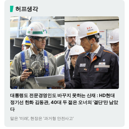
허프생각
대통령도 전문경영인도 바꾸지 못하는 산재 : HD현대
정기선 한화 김동관, 40대 두 젊은 오너의 '결단'만 남았
다
말은 '미래', 현장은 '과거형 안전사고'