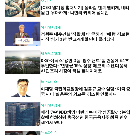
보이스
[CEO 일기장 훔쳐보기] 올라갈 땐 치열하게, 내려
올 땐 우아하게 : 나만의 커리어 설계법
씨저널&경제
정원주 대우건설 '직할 체제' 굳히기 : '매형' 김보현
사장 '임기 3년' 받고 4개월 만에 물러났다
씨저널&경제
SK하이닉스 '용인 D램-청주 낸드' 팹 건설에 54조
투입한다 : '연평균 19% 성장' 메모리 수요 대응해
AI 인프라 시장의 핵심 플레이어로
뉴스&이슈
이재명 국립외교원장에 김흥규 교수 임명 : 미국 중
국 사이 '실용주의 외교론' 강조한 인물이다
씨저널&경제
매각 '7수' KDB생명 이번에는 매각 성공할까 : 본입
찰에 한화생명 흥국생명 한국금융지주 최종 인수
제안서 냈다
뉴스&이슈