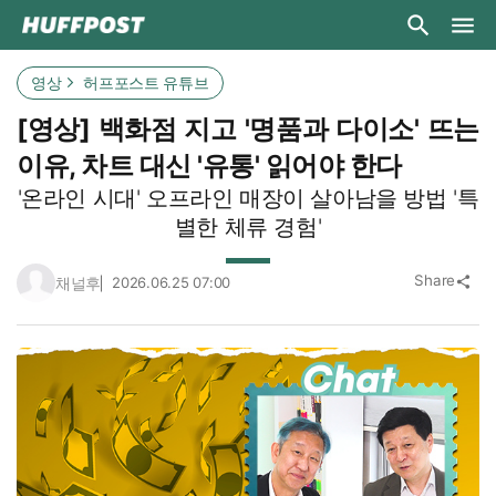
영상
허프포스트 유튜브
[영상] 백화점 지고 '명품과 다이소' 뜨는
이유, 차트 대신 '유통' 읽어야 한다
'온라인 시대' 오프라인 매장이 살아남을 방법 '특
별한 체류 경험'
Share
채널후
2026.06.25 07:00
share