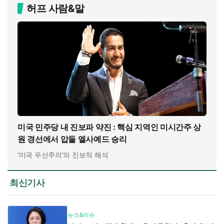
허프 사람&말
미국 민주당 내 진보파 약진 : 핵심 지역인 미시간주 상
원 경선에서 압둘 엘사예드 승리
'미국 우선주의'의 진보적 해석
최신기사
뉴스&이슈