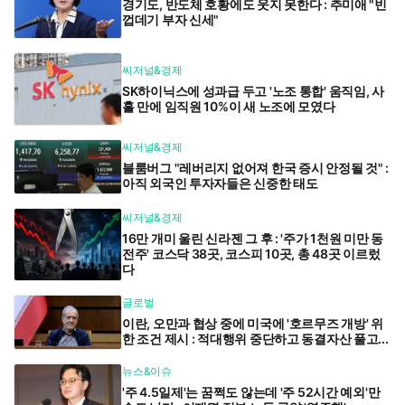
경기도, 반도체 호황에도 웃지 못한다 : 추미애 "빈
껍데기 부자 신세"
씨저널&경제
SK하이닉스에 성과급 두고 '노조 통합' 움직임, 사
흘 만에 임직원 10%이 새 노조에 모였다
씨저널&경제
블룸버그 "레버리지 없어져 한국 증시 안정될 것" :
아직 외국인 투자자들은 신중한 태도
씨저널&경제
16만 개미 울린 신라젠 그 후 : '주가 1천원 미만 동
전주' 코스닥 38곳, 코스피 10곳, 총 48곳 이르렀
다
글로벌
이란, 오만과 협상 중에 미국에 '호르무즈 개방' 위
한 조건 제시 : 적대행위 중단하고 동결자산 풀고...
뉴스&이슈
'주 4.5일제'는 꿈쩍도 않는데 '주 52시간 예외'만