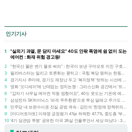
인기기사
1
"실외기 과열, 문 닫지 마세요" 40도 안팎 폭염에 쉼 없이 도는
에어컨 : 화재 위험 경고등!
2
"한국산 물은 변기 물로 써라" : 한국이 보낸 구마모토 지진 구호품에 한 일본인의 '어처구니 없는' 반응
3
필리버스터는 밀리고 토론회는 묻히고 : 국힘 복당 원하는 한동훈, '검사 정치'의 한계만 드러내나
4
경기지사 추미애, 경기도 재정난 두고 '복지정책' 탓하는 시선에 정면 반박 : "고령자와 아이 인구 급증"
5
영화 '오디세이'에 난데없는 정치논쟁 : 그리스신화 공간에서 '트럼프 전쟁의 참혹함'이 보인다
6
"갑자기 사무실 에어컨 작동 멈췄어요", 40도 웃도는 기온에 에어컨도 숨이 찬다
7
삼성전자 SK하이닉스 '파격 주주환원'으로 투심 달래고 주가도 받칠까, 100조 넘는 추가 배당 재원에 쏠리는 눈
8
민주당 내 보완수사권 진실 공방 계속 : 김민석 '한정애 정책위의장' 발언 근거로 내세우자 사무총장 지낸 조승래 반박
9
[미디어토마토] 이재명 긍정평가 4%p 하락한 47.7%, 중도층 '부정 49.7% vs 긍정 42.9%'
10
'4기 담관암 투병' 공유한 미국 26살 인플루언서 세상 떠났다 : 3년간 보여준 희망과 용기