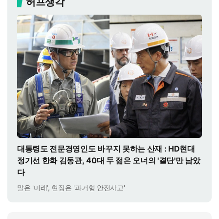
허프생각
대통령도 전문경영인도 바꾸지 못하는 산재 : HD현대
정기선 한화 김동관, 40대 두 젊은 오너의 '결단'만 남았
다
말은 '미래', 현장은 '과거형 안전사고'