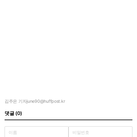
김주은 기자
june90@huffpost.kr
댓글 (0)