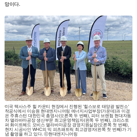
망이다.
미국 텍사스주 힐 카운티 현장에서 진행된 '힐스보로 태양광 발전소'
착공식에서 이승원 현대엔지니어링 에너지사업부장(가운데)과 이경
은 주휴스턴 대한민국 총영사(오른쪽 두 번째), 피터 브랜험 현대자동
차 앨라바마공장 생산부문 최고운영책임자(왼쪽 두 번째), 크리스토
퍼 화이트헤드 모비스 앨라바마공장 경영지원실장(오른쪽 첫 번째),
현지 시공사인 WHC의 믹 피츠패트릭 최고경영자(왼쪽 첫 번째)가 기
념 촬영을 하고 있다. ⓒ현대엔지니어링