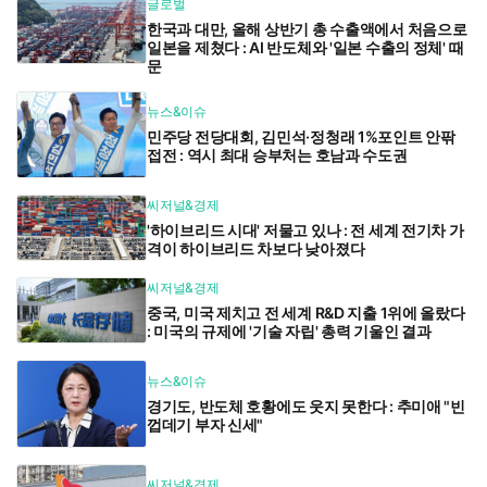
글로벌
한국과 대만, 올해 상반기 총 수출액에서 처음으로
일본을 제쳤다 : AI 반도체와 '일본 수출의 정체' 때
문
뉴스&이슈
민주당 전당대회, 김민석·정청래 1%포인트 안팎
접전 : 역시 최대 승부처는 호남과 수도권
씨저널&경제
'하이브리드 시대' 저물고 있나 : 전 세계 전기차 가
격이 하이브리드 차보다 낮아졌다
씨저널&경제
중국, 미국 제치고 전 세계 R&D 지출 1위에 올랐다
: 미국의 규제에 '기술 자립' 총력 기울인 결과
뉴스&이슈
경기도, 반도체 호황에도 웃지 못한다 : 추미애 "빈
껍데기 부자 신세"
씨저널&경제