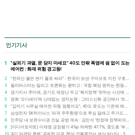
인기기사
1
"실외기 과열, 문 닫지 마세요" 40도 안팎 폭염에 쉼 없이 도는
에어컨 : 화재 위험 경고등!
2
"한국산 물은 변기 물로 써라" : 한국이 보낸 구마모토 지진 구호품에 한 일본인의 '어처구니 없는' 반응
3
필리버스터는 밀리고 토론회는 묻히고 : 국힘 복당 원하는 한동훈, '검사 정치'의 한계만 드러내나
4
경기지사 추미애, 경기도 재정난 두고 '복지정책' 탓하는 시선에 정면 반박 : "고령자와 아이 인구 급증"
5
영화 '오디세이'에 난데없는 정치논쟁 : 그리스신화 공간에서 '트럼프 전쟁의 참혹함'이 보인다
6
"갑자기 사무실 에어컨 작동 멈췄어요", 40도 웃도는 기온에 에어컨도 숨이 찬다
7
삼성전자 SK하이닉스 '파격 주주환원'으로 투심 달래고 주가도 받칠까, 100조 넘는 추가 배당 재원에 쏠리는 눈
8
민주당 내 보완수사권 진실 공방 계속 : 김민석 '한정애 정책위의장' 발언 근거로 내세우자 사무총장 지낸 조승래 반박
9
[미디어토마토] 이재명 긍정평가 4%p 하락한 47.7%, 중도층 '부정 49.7% vs 긍정 42.9%'
10
'4기 담관암 투병' 공유한 미국 26살 인플루언서 세상 떠났다 : 3년간 보여준 희망과 용기