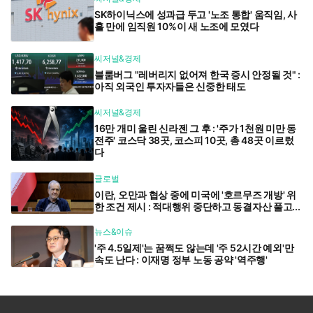
SK하이닉스에 성과급 두고 '노조 통합' 움직임, 사
흘 만에 임직원 10%이 새 노조에 모였다
씨저널&경제
블룸버그 "레버리지 없어져 한국 증시 안정될 것" :
아직 외국인 투자자들은 신중한 태도
씨저널&경제
16만 개미 울린 신라젠 그 후 : '주가 1천원 미만 동
전주' 코스닥 38곳, 코스피 10곳, 총 48곳 이르렀
다
글로벌
이란, 오만과 협상 중에 미국에 '호르무즈 개방' 위
한 조건 제시 : 적대행위 중단하고 동결자산 풀고...
뉴스&이슈
'주 4.5일제'는 꿈쩍도 않는데 '주 52시간 예외'만
속도 난다 : 이재명 정부 노동 공약 '역주행'