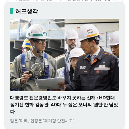
허프생각
대통령도 전문경영인도 바꾸지 못하는 산재 : HD현대
정기선 한화 김동관, 40대 두 젊은 오너의 '결단'만 남았
다
말은 '미래', 현장은 '과거형 안전사고'