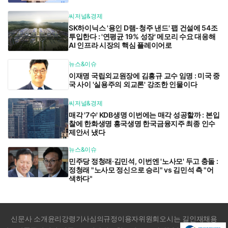
씨저널&경제
SK하이닉스 '용인 D램-청주 낸드' 팹 건설에 54조
투입한다 : '연평균 19% 성장' 메모리 수요 대응해
AI 인프라 시장의 핵심 플레이어로
뉴스&이슈
이재명 국립외교원장에 김흥규 교수 임명 : 미국 중
국 사이 '실용주의 외교론' 강조한 인물이다
씨저널&경제
매각 '7수' KDB생명 이번에는 매각 성공할까 : 본입
찰에 한화생명 흥국생명 한국금융지주 최종 인수
제안서 냈다
뉴스&이슈
민주당 정청래·김민석, 이번엔 '노사모' 두고 충돌 :
정청래 "노사모 정신으로 승리" vs 김민석 측 "어
색하다"
신문사 소개
윤리강령
기사심의규정
이용자위원회
오시는 길
인재채용