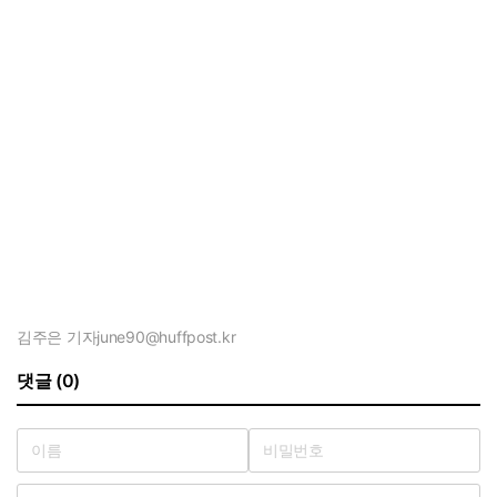
김주은 기자
june90@huffpost.kr
댓글 (0)