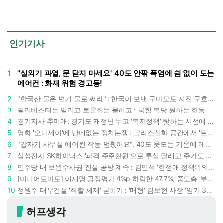
인기기사
1
"실외기 과열, 문 닫지 마세요" 40도 안팎 폭염에 쉼 없이 도는
에어컨 : 화재 위험 경고등!
2
"한국산 물은 변기 물로 써라" : 한국이 보낸 구마모토 지진 구호품에 한 일본인의 '어처구니 없는' 반응
3
필리버스터는 밀리고 토론회는 묻히고 : 국힘 복당 원하는 한동훈, '검사 정치'의 한계만 드러내나
4
경기지사 추미애, 경기도 재정난 두고 '복지정책' 탓하는 시선에 정면 반박 : "고령자와 아이 인구 급증"
5
영화 '오디세이'에 난데없는 정치논쟁 : 그리스신화 공간에서 '트럼프 전쟁의 참혹함'이 보인다
6
"갑자기 사무실 에어컨 작동 멈췄어요", 40도 웃도는 기온에 에어컨도 숨이 찬다
7
삼성전자 SK하이닉스 '파격 주주환원'으로 투심 달래고 주가도 받칠까, 100조 넘는 추가 배당 재원에 쏠리는 눈
8
민주당 내 보완수사권 진실 공방 계속 : 김민석 '한정애 정책위의장' 발언 근거로 내세우자 사무총장 지낸 조승래 반박
9
[미디어토마토] 이재명 긍정평가 4%p 하락한 47.7%, 중도층 '부정 49.7% vs 긍정 42.9%'
10
정원주 대우건설 '직할 체제' 굳히기 : '매형' 김보현 사장 '임기 3년' 받고 4개월 만에 물러났다
허프생각