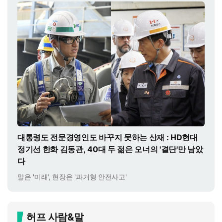
대통령도 전문경영인도 바꾸지 못하는 산재 : HD현대
정기선 한화 김동관, 40대 두 젊은 오너의 '결단'만 남았
다
말은 '미래', 현장은 '과거형 안전사고'
허프 사람&말