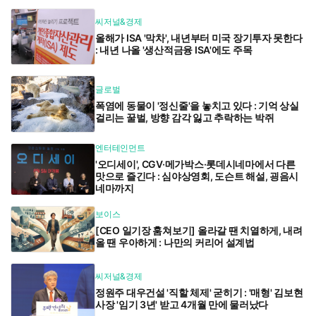
씨저널&경제
올해가 ISA '막차', 내년부터 미국 장기투자 못한다
: 내년 나올 '생산적금융 ISA'에도 주목
글로벌
폭염에 동물이 '정신줄'을 놓치고 있다 : 기억 상실
걸리는 꿀벌, 방향 감각 잃고 추락하는 박쥐
엔터테인먼트
'오디세이', CGV·메가박스·롯데시네마에서 다른
맛으로 즐긴다 : 심야상영회, 도슨트 해설, 굉음시
네마까지
보이스
[CEO 일기장 훔쳐보기] 올라갈 땐 치열하게, 내려
올 땐 우아하게 : 나만의 커리어 설계법
씨저널&경제
정원주 대우건설 '직할 체제' 굳히기 : '매형' 김보현
사장 '임기 3년' 받고 4개월 만에 물러났다