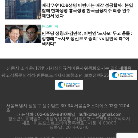
매각 '7수' KDB생명 이번에는 매각 성공할까 : 본입
찰에 한화생명 흥국생명 한국금융지주 최종 인수
제안서 냈다
뉴스&이슈
민주당 정청래·김민석, 이번엔 '노사모' 두고 충돌 :
정청래 "노사모 정신으로 승리" vs 김민석 측 "어
색하다"
신문사 소개
윤리강령
기사심의규정
이용자위원회
오시는 길
인재채용
광고상품문의
정정·반론보도
기사제보
청소년 보호정책
RSS
서울특별시 성동구 성수일로 39-34 서울숲더스페이스 12층 1204
호
대표전화 : 02-6959-9810
메일 : huffkorea@gmail.com
청소년보호책임자 : 박상유
법인명 : 허핑턴포스트코리아 주식회사
제호 : 허프포스트코리아
등록번호 : 서울 아 03003
등록일 : 2014-02-10