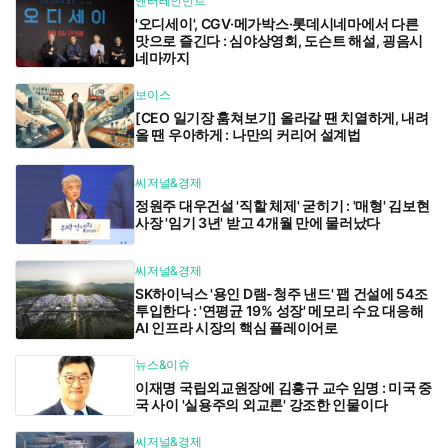
엔터테인먼트
'오디세이', CGV·메가박스·롯데시네마에서 다른
맛으로 즐긴다 : 심야상영회, 도슨트 해설, 굉음시
네마까지
보이스
[CEO 일기장 훔쳐보기] 올라갈 땐 치열하게, 내려
올 땐 우아하게 : 나만의 커리어 설계법
씨저널&경제
정원주 대우건설 '직할 체제' 굳히기 : '매형' 김보현
사장 '임기 3년' 받고 4개월 만에 물러났다
씨저널&경제
SK하이닉스 '용인 D램-청주 낸드' 팹 건설에 54조
투입한다 : '연평균 19% 성장' 메모리 수요 대응해
AI 인프라 시장의 핵심 플레이어로
뉴스&이슈
이재명 국립외교원장에 김흥규 교수 임명 : 미국 중
국 사이 '실용주의 외교론' 강조한 인물이다
씨저널&경제