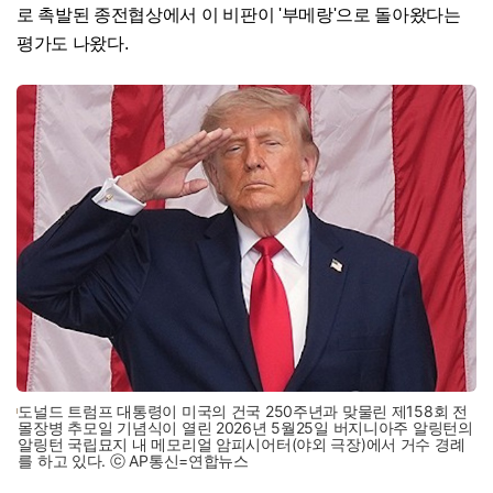
로 촉발된 종전협상에서 이 비판이 '부메랑'으로 돌아왔다는
평가도 나왔다.
도널드 트럼프 대통령이 미국의 건국 250주년과 맞물린 제158회 전
몰장병 추모일 기념식이 열린 2026년 5월25일 버지니아주 알링턴의
알링턴 국립묘지 내 메모리얼 암피시어터(야외 극장)에서 거수 경례
를 하고 있다. ⓒ AP통신=연합뉴스