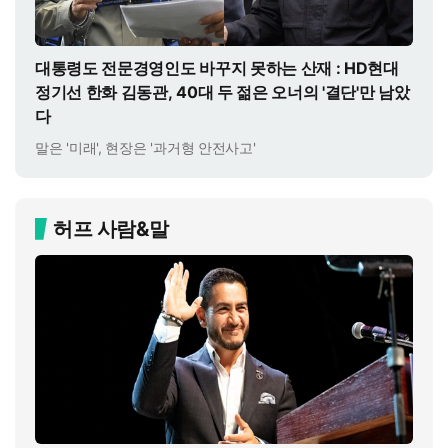
대통령도 전문경영인도 바꾸지 못하는 산재 : HD현대
정기선 한화 김동관, 40대 두 젊은 오너의 '결단'만 남았
다
말은 '미래', 현장은 '과거형 안전사고'
허프 사람&말