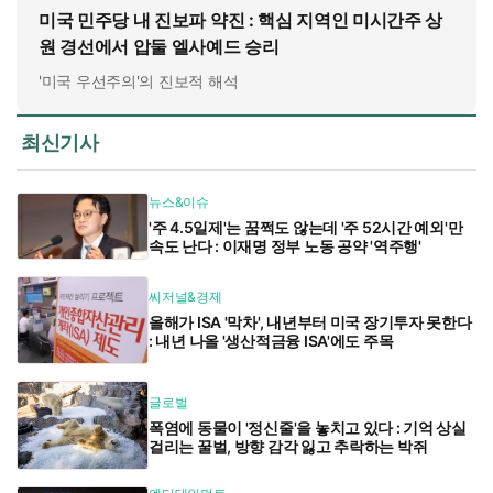
미국 민주당 내 진보파 약진 : 핵심 지역인 미시간주 상
원 경선에서 압둘 엘사예드 승리
'미국 우선주의'의 진보적 해석
최신기사
뉴스&이슈
'주 4.5일제'는 꿈쩍도 않는데 '주 52시간 예외'만
속도 난다 : 이재명 정부 노동 공약 '역주행'
씨저널&경제
올해가 ISA '막차', 내년부터 미국 장기투자 못한다
: 내년 나올 '생산적금융 ISA'에도 주목
글로벌
폭염에 동물이 '정신줄'을 놓치고 있다 : 기억 상실
걸리는 꿀벌, 방향 감각 잃고 추락하는 박쥐