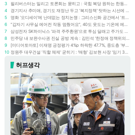
3
필리버스터는 밀리고 토론회는 묻히고 : 국힘 복당 원하는 한동훈, '검사 정치'의 한계만 드러내나
4
경기지사 추미애, 경기도 재정난 두고 '복지정책' 탓하는 시선에 정면 반박 : "고령자와 아이 인구 급증"
5
영화 '오디세이'에 난데없는 정치논쟁 : 그리스신화 공간에서 '트럼프 전쟁의 참혹함'이 보인다
6
"갑자기 사무실 에어컨 작동 멈췄어요", 40도 웃도는 기온에 에어컨도 숨이 찬다
7
삼성전자 SK하이닉스 '파격 주주환원'으로 투심 달래고 주가도 받칠까, 100조 넘는 추가 배당 재원에 쏠리는 눈
8
민주당 내 보완수사권 진실 공방 계속 : 김민석 '한정애 정책위의장' 발언 근거로 내세우자 사무총장 지낸 조승래 반박
9
[미디어토마토] 이재명 긍정평가 4%p 하락한 47.7%, 중도층 '부정 49.7% vs 긍정 42.9%'
10
정원주 대우건설 '직할 체제' 굳히기 : '매형' 김보현 사장 '임기 3년' 받고 4개월 만에 물러났다
허프생각