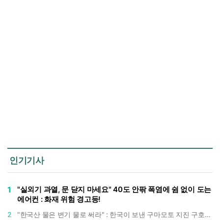
인기기사
1
"실외기 과열, 문 닫지 마세요" 40도 안팎 폭염에 쉼 없이 도는
에어컨 : 화재 위험 경고등!
2
"한국산 물은 변기 물로 써라" : 한국이 보낸 구마모토 지진 구호품에 한 일본인의 '어처구니 없는' 반응